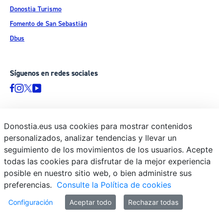
Donostia Turismo
Fomento de San Sebastián
Dbus
Síguenos en redes sociales
Donostia.eus usa cookies para mostrar contenidos
© Donostiako Udala - Ayuntamiento de Donostia / San Sebastián
personalizados, analizar tendencias y llevar un
Ijentea 1, 20003 Donostia / San Sebastián
seguimiento de los movimientos de los usuarios. Acepte
Aviso legal
todas las cookies para disfrutar de la mejor experiencia
Política de privacidad
posible en nuestro sitio web, o bien administre sus
preferencias.
Consulte la Política de cookies
Política de cookies
Declaración de accesibilidad
Configuración
Aceptar todo
Rechazar todas