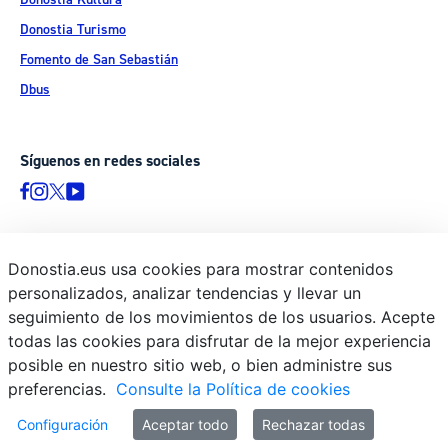
Donostia Turismo
Fomento de San Sebastián
Dbus
Síguenos en redes sociales
Donostia.eus usa cookies para mostrar contenidos
© Donostiako Udala - Ayuntamiento de Donostia / San Sebastián
personalizados, analizar tendencias y llevar un
Ijentea 1, 20003 Donostia / San Sebastián
seguimiento de los movimientos de los usuarios. Acepte
Aviso legal
todas las cookies para disfrutar de la mejor experiencia
Política de privacidad
posible en nuestro sitio web, o bien administre sus
preferencias.
Consulte la Política de cookies
Política de cookies
Declaración de accesibilidad
Configuración
Aceptar todo
Rechazar todas