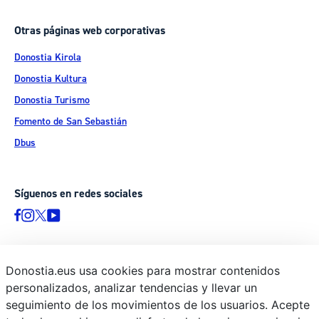
Otras páginas web corporativas
Donostia Kirola
Donostia Kultura
Donostia Turismo
Fomento de San Sebastián
Dbus
Síguenos en redes sociales
Donostia.eus usa cookies para mostrar contenidos
© Donostiako Udala - Ayuntamiento de Donostia / San Sebastián
personalizados, analizar tendencias y llevar un
Ijentea 1, 20003 Donostia / San Sebastián
seguimiento de los movimientos de los usuarios. Acepte
Aviso legal