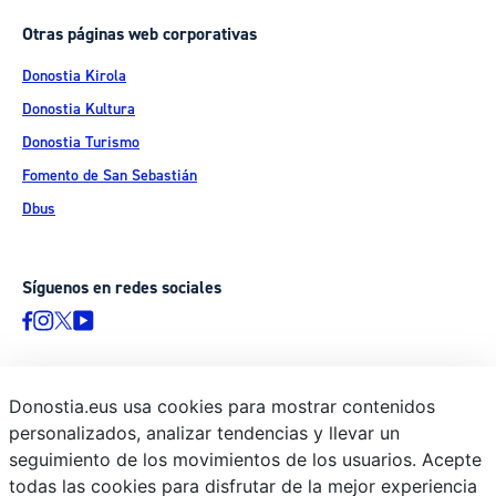
Otras páginas web corporativas
Donostia Kirola
Donostia Kultura
Donostia Turismo
Fomento de San Sebastián
Dbus
Síguenos en redes sociales
Donostia.eus usa cookies para mostrar contenidos
© Donostiako Udala - Ayuntamiento de Donostia / San Sebastián
personalizados, analizar tendencias y llevar un
Ijentea 1, 20003 Donostia / San Sebastián
seguimiento de los movimientos de los usuarios. Acepte
Aviso legal
todas las cookies para disfrutar de la mejor experiencia