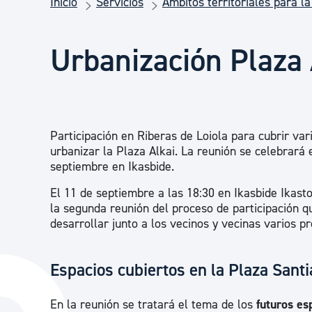
Inicio
Servicios
Ámbitos territoriales para la
Seguridad ciudadana y emergencias
Urbanización Plaza 
Salud Pública, animales y consumo
Infancia y juventud
Participación en Riberas de Loiola para cubrir var
urbanizar la Plaza Alkai. La reunión se celebrará 
Participación ciudadana y asociacionismo
septiembre en Ikasbide.
El 11 de septiembre a las 18:30 en Ikasbide Ikast
la segunda reunión del proceso de participación q
Deporte
desarrollar junto a los vecinos y vecinas varios p
Espacios cubiertos en la Plaza Santi
En la reunión se tratará el tema de los
futuros es