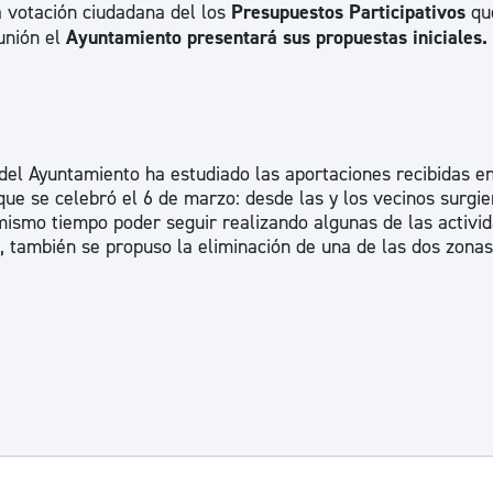
a votación ciudadana del los
Presupuestos Participativos
qu
ad
Administración municipal
eunión el
Ayuntamiento presentará sus propuestas iniciales.
Tablón de anuncios oficiales
Calendario fiscal
tural
Portal de transparencia
 del Ayuntamiento ha estudiado las aportaciones recibidas en
que se celebró el 6 de marzo: desde las y los vecinos surgi
mismo tiempo poder seguir realizando algunas de las activi
as, también se propuso la eliminación de una de las dos zona