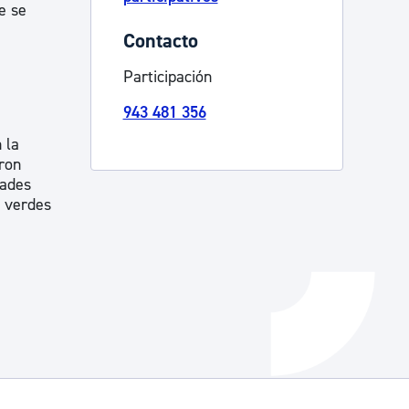
e se
Catálogo de trámites
Contacto
Participación
Ayuda a la tramitación
943 481 356
 la
eron
dades
s verdes