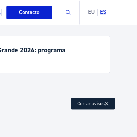
Buscar
EU
ES
Contacto
rande 2026: programa
mo
Cerrar avisos
esiduos y medioambiente