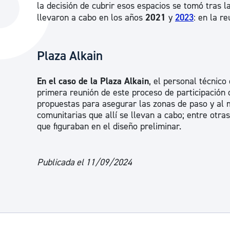
la decisión de cubrir esos espacios se tomó tras l
La ciudad
Actualid
llevaron a cabo en los años
2021
y
2023
: en la r
La ciudad ahora
Noticias
Descubre la ciudad
Avisos
Plaza Alkain
La ciudad futura
Agenda cul
En el caso de la Plaza Alkain
, el personal técnico
primera reunión de este proceso de participación 
propuestas para asegurar las zonas de paso y al 
comunitarias que allí se llevan a cabo; entre otr
que figuraban en el diseño preliminar.
Publicada el 11/09/2024