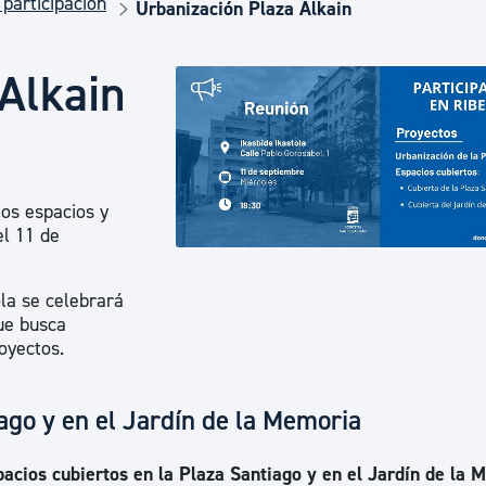
 participación
Euskera
Urbanización Plaza Alkain
Alkain
Desarrollo económico 
Igualdad, Derechos Hu
ios espacios y
el 11 de
Cultura
ola se celebrará
ue busca
Turismo
royectos.
ago y en el Jardín de la Memoria
pacios cubiertos en la Plaza Santiago y en el Jardín de la 