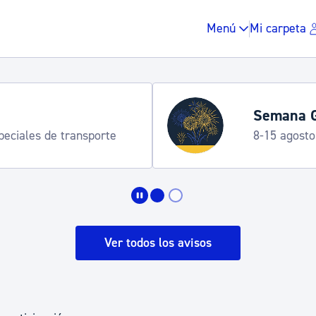
Menú
Mi carpeta
Semana G
speciales de transporte
8-15 agosto
Impuestos y multas
Vivienda y urbanis
Ver todos los avisos
Espacio público, r