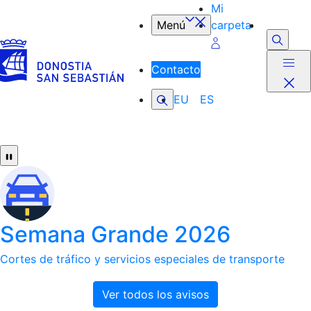
Mi
Saltar al contenido principal
Menú
carpeta
Buscar
Contacto
Buscar
EU
ES
Semana Grande 2026
Cortes de tráfico y servicios especiales de transporte
Ver todos los avisos