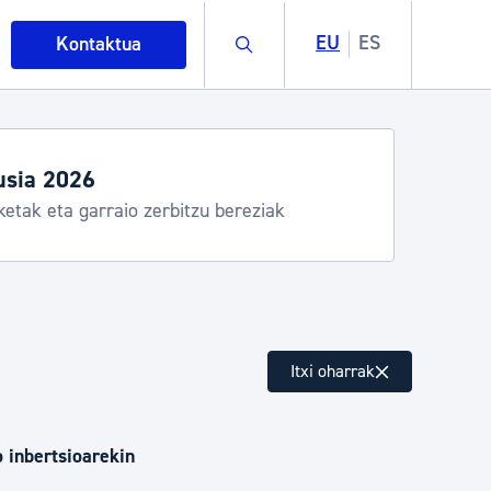
Buscar
EU
ES
Kontaktua
usia 2026
ketak eta garraio zerbitzu bereziak
intza
Itxi oharrak
ndakinak eta ingurumena
o inbertsioarekin