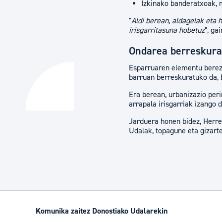
Izkinako banderatxoak,
"
Aldi berean, aldagelak eta 
irisgarritasuna hobetuz
", ga
Ondarea berreskura
Esparruaren elementu berezi
barruan berreskuratuko da, b
Era berean, urbanizazio perim
arrapala irisgarriak izango d
Jarduera honen bidez, Herre
Udalak, topagune eta gizart
Komunika zaitez Donostiako Udalarekin