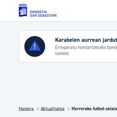
Eduki nagusira joan
Karabelen aurrean jardut
Zerbitzuak
Erreparatu hondartzetako bande
izateko
Errolda eta gai pertsonalak
Gizarte-zerbitzuak
Mugikortasuna
Hasiera
Aktualitatea
Herrerako futbol-zelaia