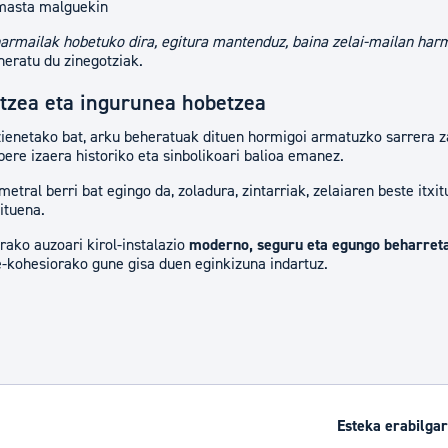
 masta malguekin
harmailak hobetuko dira, egitura mantenduz, baina zelai-mailan har
ineratu du zinegotziak.
tzea eta ingurunea hobetzea
enetako bat, arku beheratuak dituen hormigoi armatuzko sarrera z
ere izaera historiko eta sinbolikoari balioa emanez.
etral berri bat egingo da, zoladura, zintarriak, zelaiaren beste itxi
ituena.
rako auzoari kirol-instalazio
moderno, seguru eta egungo beharret
e-kohesiorako gune gisa duen eginkizuna indartuz.
Esteka erabilgar