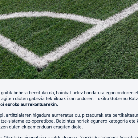
tea
Udal administrazioa
Iragarki ofizialen taula
Egutegi fiskala
enda
Gardentasun ataria
 goitik behera berrituko da, hainbat urtez hondatuta egon ondoren et
eragiten dioten gabezia teknikoak izan ondoren. Tokiko Gobernu Bat
ioi euroko aurrekontuarekin.
pil artifizialaren higadura aurreratua du, pitzadurak eta bertikaltas
tatze-sistema ez-operatiboa. Baldintza horiek egunero kategoria eta
tzen duten ekipamenduari eragiten diote.
a Obretako zinegotziak azaldu duenez,
"narriadura-egoera horrek, g