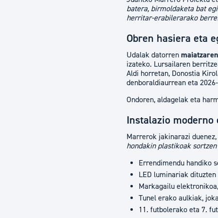
batera, birmoldaketa bat egit
herritar-erabilerarako berr
Obren hasiera eta e
Udalak datorren
maiatzaren 
izateko. Lursailaren berritz
Aldi horretan, Donostia Kiro
denboraldiaurrean eta 2026
Ondoren, aldagelak eta harma
Instalazio moderno 
Marrerok jakinarazi duenez, 
hondakin plastikoak sortzen
Errendimendu handiko se
LED luminariak dituzten
Markagailu elektronikoa
Tunel erako aulkiak, jok
11. futbolerako eta 7. f