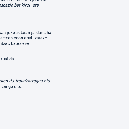
spazio bat kirol- eta
an joko-zelaian jardun ahal
martxan egon ahal izateko.
ntzat, batez ere
kusi da.
usten du, iraunkorragoa eta
izango ditu: