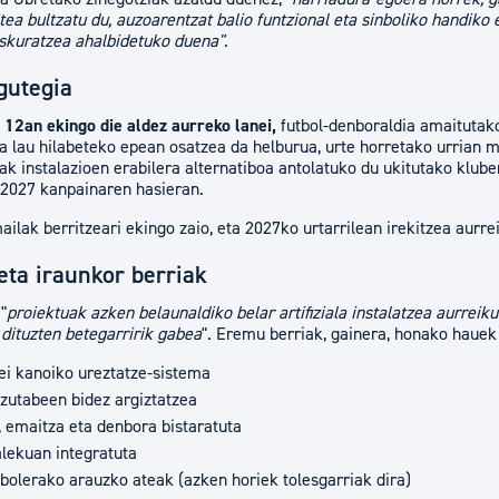
ea bultzatu du, auzoarentzat balio funtzional eta sinboliko handiko e
eskuratzea ahalbidetuko duena"
.
gutegia
12an ekingo die aldez aurreko lanei,
futbol-denboraldia amaitutako
ea lau hilabeteko epean osatzea da helburua, urte horretako urrian 
lak instalazioen erabilera alternatiboa antolatuko du ukitutako klube
-2027 kanpainaren hasieran.
ilak berritzeari ekingo zaio, eta 2027ko urtarrilean irekitzea aurrei
eta iraunkor berriak
"
proiektuak azken belaunaldiko belar artifiziala instalatzea aurreik
 dituzten betegarririk gabea
". Eremu berriak, gainera, honako hauek 
i kanoiko ureztatze-sistema
 zutabeen bidez argiztatzea
, emaitza eta denbora bistaratuta
alekuan integratuta
utbolerako arauzko ateak (azken horiek tolesgarriak dira)