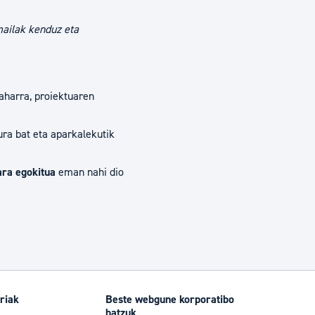
mailak kenduz eta
aharra, proiektuaren
tura bat eta aparkalekutik
ara egokitua
eman nahi dio
riak
Beste webgune korporatibo
batzuk