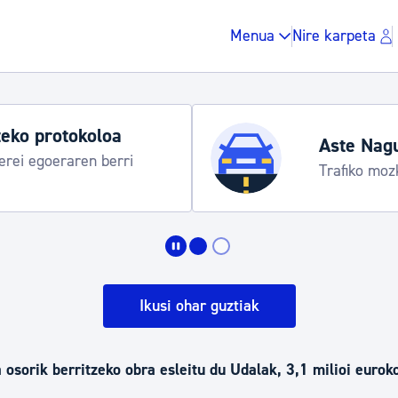
Menua
Nire karpeta
eko protokoloa
Aste Nag
rei egoeraren berri
Trafiko moz
Zergak eta isunak
Etxebizitza eta hirig
Ikusi ohar guztiak
Gune publikoa, ho
 osorik berritzeko obra esleitu du Udalak, 3,1 milioi eurok