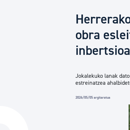
Herritarren segurtasuna eta larrialdiak
Herrerako 
Osasun publikoa, animaliak eta kontsumoa
obra eslei
inbertsio
Haurrak eta gazteak
Herritarren partaidetza eta elkartegintza
Jokalekuko lanak dato
estreinatzea ahalbide
Kirola
2026/05/05 argitaratua