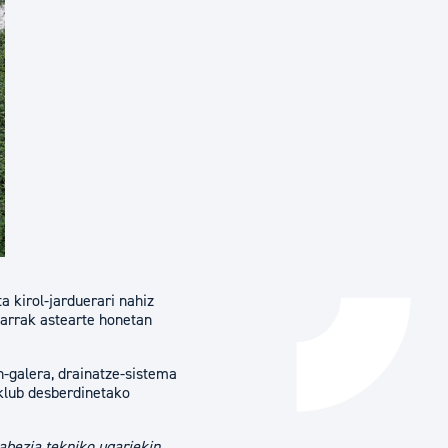
Izapideen katalogoa
Tramitaziorako laguntza
a kirol-jarduerari nahiz
zarrak astearte honetan
un-galera, drainatze-sistema
 klub desberdinetako
abezia tekniko ugariekin