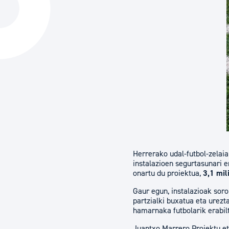
Hiria
Aktualita
Hiria orain
Albisteak
Hiria ezagutu
Abisuak
Etorkizuneko hiria
Kultur ag
Herrerako udal-futbol-zelaia
instalazioen segurtasunari 
onartu du proiektua,
3,1 mil
Gaur egun, instalazioak soro
partzialki buxatua eta urez
hamarnaka futbolarik erabil
Juantxo Marrero Proiektu et