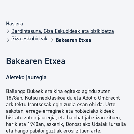
Hasiera
Berdintasuna, Giza Eskubideak eta bizikidetza
Giza eskubideak
Bakearen Etxea
Bakearen Etxea
Aieteko jauregia
Bailengo Dukeek eraikina egiteko agindu zuten
1878an. Kutsu neoklasikoa du eta Adolfo Ombrecht
arkitektu frantsesak egin zuela esan ohi da. Urte
askotan, errege-erreginek eta nobleziako kideek
bisitatu zuten jauregia, eta hainbat jabe izan zituen,
harik eta 1940an, azkenik, Donostiako Udalak lursaila
eta hango pabiloi guztiak erosi zituen arte.