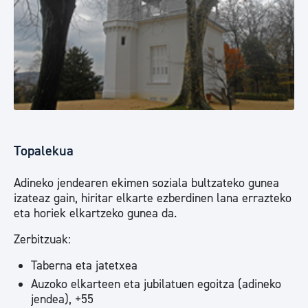
Topalekua
Adineko jendearen ekimen soziala bultzateko gunea
izateaz gain, hiritar elkarte ezberdinen lana errazteko
eta horiek elkartzeko gunea da.
Zerbitzuak:
Taberna eta jatetxea
Auzoko elkarteen eta jubilatuen egoitza (adineko
jendea), +55