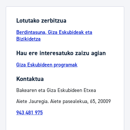
Lotutako zerbitzua
Berdintasuna, Giza Eskubideak eta
Bizikidetza
Hau ere interesatuko zaizu agian
Giza Eskubideen programak
Kontaktua
Bakearen eta Giza Eskubideen Etxea
Aiete Jauregia. Aiete pasealekua, 65, 20009
943 481 975