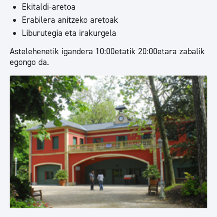
Ekitaldi-aretoa
Erabilera anitzeko aretoak
Liburutegia eta irakurgela
Astelehenetik igandera 10:00etatik 20:00etara zabalik
egongo da.