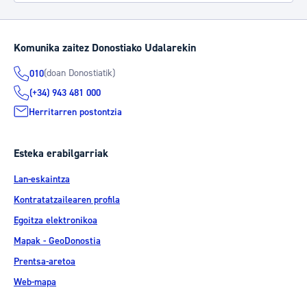
Komunika zaitez Donostiako Udalarekin
(doan Donostiatik)
010
(+34) 943 481 000
Herritarren postontzia
Esteka erabilgarriak
Lan-eskaintza
Kontratatzailearen profila
Egoitza elektronikoa
Mapak - GeoDonostia
Prentsa-aretoa
Web-mapa