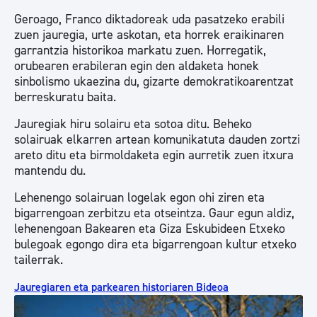
Geroago, Franco diktadoreak uda pasatzeko erabili
zuen jauregia, urte askotan, eta horrek eraikinaren
garrantzia historikoa markatu zuen. Horregatik,
orubearen erabileran egin den aldaketa honek
sinbolismo ukaezina du, gizarte demokratikoarentzat
berreskuratu baita.
Jauregiak hiru solairu eta sotoa ditu. Beheko
solairuak elkarren artean komunikatuta dauden zortzi
areto ditu eta birmoldaketa egin aurretik zuen itxura
mantendu du.
Lehenengo solairuan logelak egon ohi ziren eta
bigarrengoan zerbitzu eta otseintza. Gaur egun aldiz,
lehenengoan Bakearen eta Giza Eskubideen Etxeko
bulegoak egongo dira eta bigarrengoan kultur etxeko
tailerrak.
Jauregiaren eta parkearen historiaren Bideoa