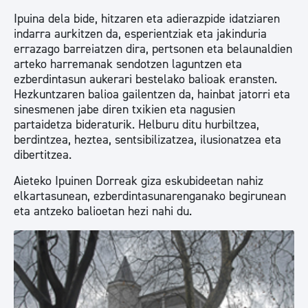
Ipuina dela bide, hitzaren eta adierazpide idatziaren
indarra aurkitzen da, esperientziak eta jakinduria
errazago barreiatzen dira, pertsonen eta belaunaldien
arteko harremanak sendotzen laguntzen eta
ezberdintasun aukerari bestelako balioak eransten.
Hezkuntzaren balioa gailentzen da, hainbat jatorri eta
sinesmenen jabe diren txikien eta nagusien
partaidetza bideraturik. Helburu ditu hurbiltzea,
berdintzea, heztea, sentsibilizatzea, ilusionatzea eta
dibertitzea.
Aieteko Ipuinen Dorreak giza eskubideetan nahiz
elkartasunean, ezberdintasunarenganako begirunean
eta antzeko balioetan hezi nahi du.