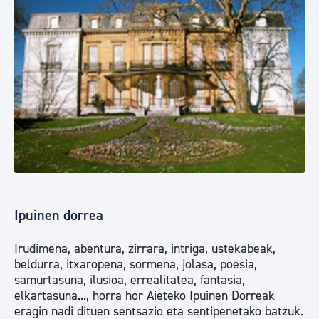
Ipuinen dorrea
Irudimena, abentura, zirrara, intriga, ustekabeak,
beldurra, itxaropena, sormena, jolasa, poesia,
samurtasuna, ilusioa, errealitatea, fantasia,
elkartasuna..., horra hor Aieteko Ipuinen Dorreak
eragin nadi dituen sentsazio eta sentipenetako batzuk.