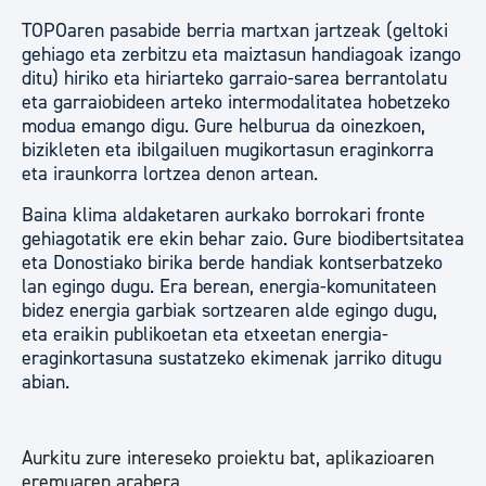
TOPOaren pasabide berria martxan jartzeak (geltoki
gehiago eta zerbitzu eta maiztasun handiagoak izango
ditu) hiriko eta hiriarteko garraio-sarea berrantolatu
eta garraiobideen arteko intermodalitatea hobetzeko
modua emango digu. Gure helburua da oinezkoen,
bizikleten eta ibilgailuen mugikortasun eraginkorra
eta iraunkorra lortzea denon artean.
Baina klima aldaketaren aurkako borrokari fronte
gehiagotatik ere ekin behar zaio. Gure biodibertsitatea
eta Donostiako birika berde handiak kontserbatzeko
lan egingo dugu. Era berean, energia-komunitateen
bidez energia garbiak sortzearen alde egingo dugu,
eta eraikin publikoetan eta etxeetan energia-
eraginkortasuna sustatzeko ekimenak jarriko ditugu
abian.
Aurkitu zure intereseko proiektu bat, aplikazioaren
eremuaren arabera