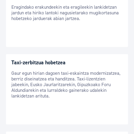
Eragindako erakundeekin eta eragileekin lankidetzan
jardun eta hiriko lantoki nagusietarako mugikortasuna
hobetzeko jarduerak abian jartzea.
Taxi-zerbitzua hobetzea
Gaur egun hirian dagoen taxi-eskaintza modernizatzea,
berriz diseinatzea eta handitzea. Taxi-lizentzien
jabeekin, Eusko Jaurlaritzarekin, Gipuzkoako Foru
Aldundiarekin eta lurraldeko gainerako udalekin
lankidetzan arituta.