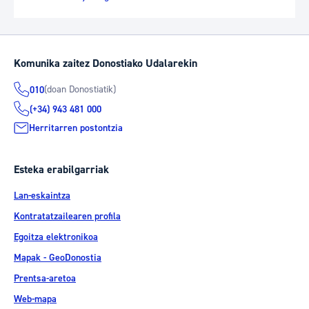
Komunika zaitez Donostiako Udalarekin
(doan Donostiatik)
010
(+34) 943 481 000
Herritarren postontzia
Esteka erabilgarriak
Lan-eskaintza
Kontratatzailearen profila
Egoitza elektronikoa
Mapak - GeoDonostia
Prentsa-aretoa
Web-mapa