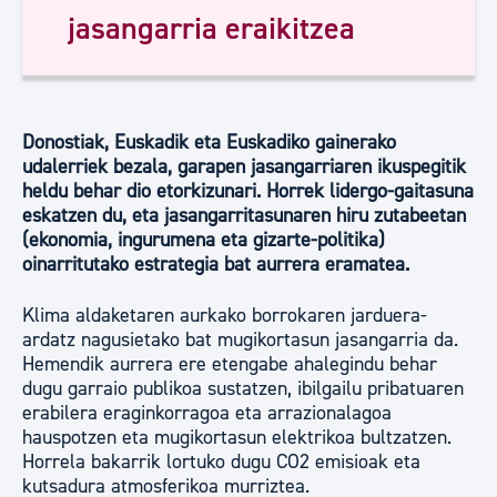
jasangarria eraikitzea
Donostiak, Euskadik eta Euskadiko gainerako
udalerriek bezala, garapen jasangarriaren ikuspegitik
heldu behar dio etorkizunari. Horrek lidergo-gaitasuna
eskatzen du, eta jasangarritasunaren hiru zutabeetan
(ekonomia, ingurumena eta gizarte-politika)
oinarritutako estrategia bat aurrera eramatea.
Klima aldaketaren aurkako borrokaren jarduera-
ardatz nagusietako bat mugikortasun jasangarria da.
Hemendik aurrera ere etengabe ahalegindu behar
dugu garraio publikoa sustatzen, ibilgailu pribatuaren
erabilera eraginkorragoa eta arrazionalagoa
hauspotzen eta mugikortasun elektrikoa bultzatzen.
Horrela bakarrik lortuko dugu CO2 emisioak eta
kutsadura atmosferikoa murriztea.