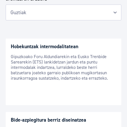
Hobekuntzak intermodalitatean
Gipuzkoako Foru Aldundiarekin eta Eusko Trenbide
Sarearekin (ETS) lankidetzan jardun eta puntu
intermodalak indartzea, lurraldeko beste herri
batzuetara joateko garraio publikoan mugikortasun
iraunkorragoa sustatzeko, indartzeko eta errazteko.
Bide-azpiegitura berriz diseinatzea