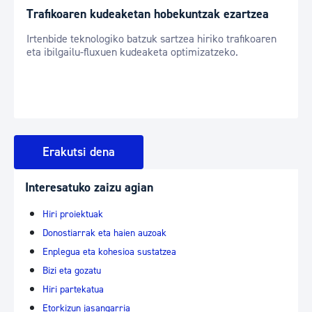
Trafikoaren kudeaketan hobekuntzak ezartzea
Irtenbide teknologiko batzuk sartzea hiriko trafikoaren
eta ibilgailu-fluxuen kudeaketa optimizatzeko.
Erakutsi dena
Interesatuko zaizu agian
Hiri proiektuak
Donostiarrak eta haien auzoak
Enplegua eta kohesioa sustatzea
Bizi eta gozatu
Hiri partekatua
Etorkizun jasangarria