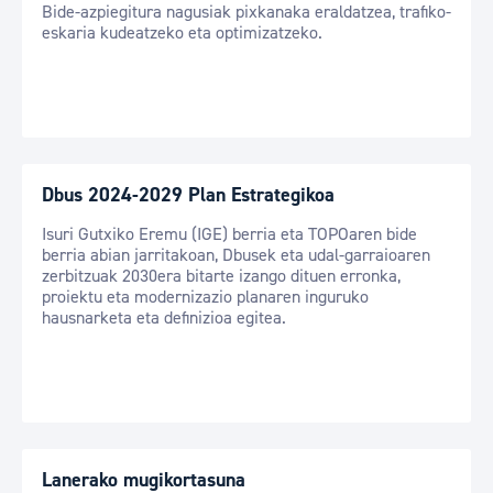
Bide-azpiegitura nagusiak pixkanaka eraldatzea, trafiko-
eskaria kudeatzeko eta optimizatzeko.
Dbus 2024-2029 Plan Estrategikoa
Isuri Gutxiko Eremu (IGE) berria eta TOPOaren bide
berria abian jarritakoan, Dbusek eta udal-garraioaren
zerbitzuak 2030era bitarte izango dituen erronka,
proiektu eta modernizazio planaren inguruko
hausnarketa eta definizioa egitea.
Lanerako mugikortasuna