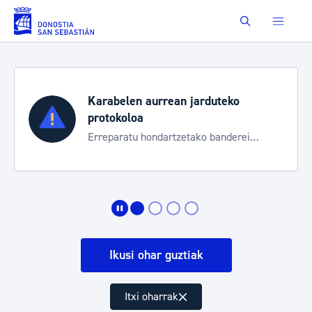
Eduki nagusira joan
Buscar
Karabelen aurrean jarduteko
protokoloa
Erreparatu hondartzetako banderei
egoeraren berri izateko
Ikusi ohar guztiak
Itxi oharrak