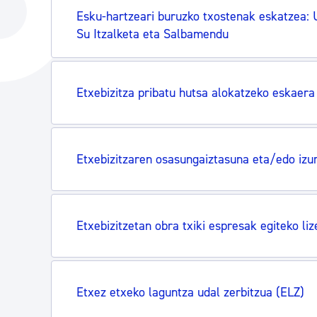
Hiria
Aktualita
Esku-hartzeari buruzko txostenak eskatzea: 
Su Itzalketa eta Salbamendu
Hiria orain
Albisteak
Hiria ezagutu
Abisuak
Etxebizitza pribatu hutsa alokatzeko eskaera
Etorkizuneko hiria
Kultur ag
Etxebizitzaren osasungaiztasuna eta/edo izur
Etxebizitzetan obra txiki espresak egiteko liz
Etxez etxeko laguntza udal zerbitzua (ELZ)