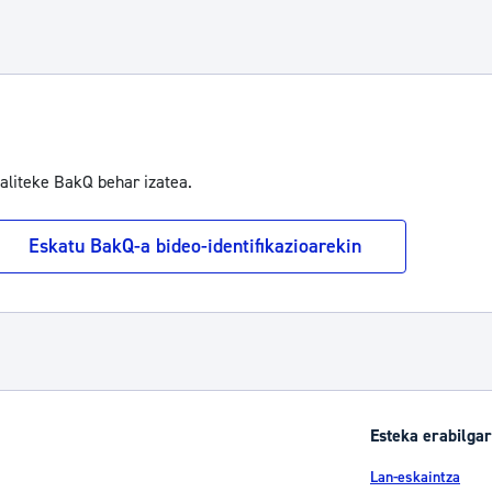
 TAB to navigate.
baliteke BakQ behar izatea.
Eskatu BakQ-a bideo-identifikazioarekin
Esteka erabilgar
Lan-eskaintza