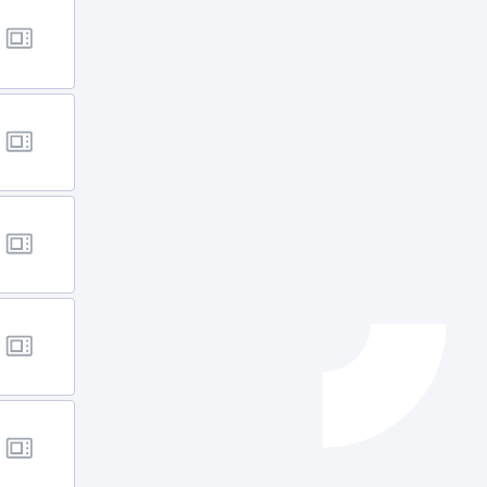
Izapideen katalogoa
Tramitaziorako laguntza