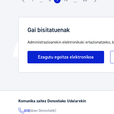
...
...
Orrialdea
Orrialdea
Orrialdea
Orrialdea
Orrialdea
Intermediate Pages Use TAB to navigate.
Intermediate Pages Use
Gai bisitatuenak
Administrazioarekin elektronikoki erlazionatzeko, 
Ezagutu egoitza elektronikoa
Komunika zaitez Donostiako Udalarekin
(doan Donostiatik)
010