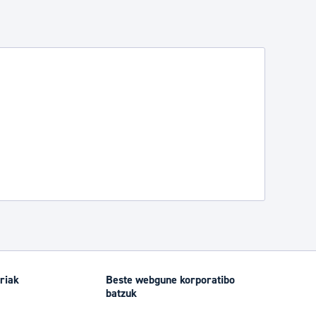
riak
Beste webgune korporatibo
batzuk