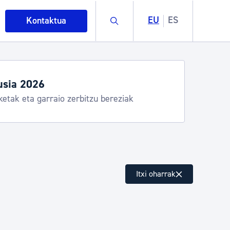
Buscar
EU
ES
Kontaktua
usia 2026
ketak eta garraio zerbitzu bereziak
intza
Itxi oharrak
ndakinak eta ingurumena