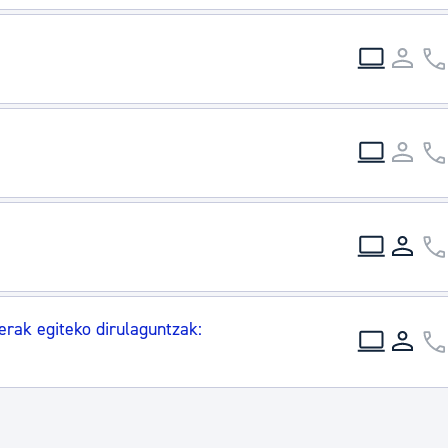
erak egiteko dirulaguntzak: