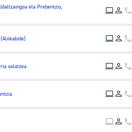
tea
Udal administrazioa
Udaltzaingoa eta Prebentzio,
Iragarki ofizialen taula
Egutegi fiskala
 (Alokabide)
enda
Gardentasun ataria
ria salatzea
entzia