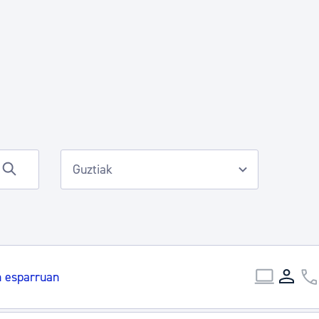
Euskara
Garapen ekonomikoa e
Berdintasuna, Giza Esk
Kultura
Turismoa
n esparruan