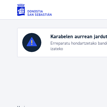
Eduki nagusira joan
Karabelen aurrean jardut
Zerbitzuak
Erreparatu hondartzetako bande
izateko
Errolda eta gai pertsonalak
Gizarte-zerbitzuak
Mugikortasuna