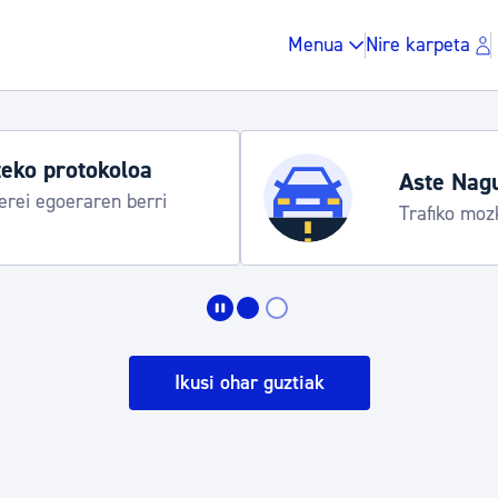
Menua
Nire karpeta
eko protokoloa
Aste Nag
rei egoeraren berri
Trafiko moz
Zergak eta isunak
Etxebizitza eta hirig
Ikusi ohar guztiak
Gune publikoa, ho