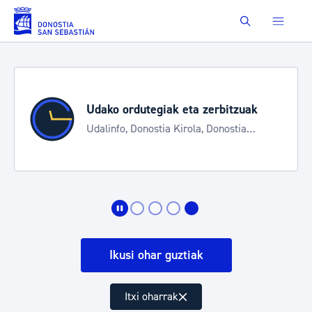
Eduki nagusira joan
Buscar
Udako ordutegiak eta zerbitzuak
Udalinfo, Donostia Kirola, Donostia
Kultura, San Telmo, Urgull, Hondalea,
Turismoa
Ikusi ohar guztiak
Itxi oharrak