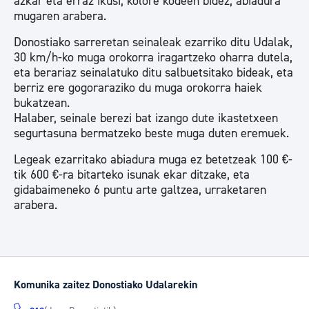
azkar eta erraz ikusi, kolore kodeen bidez, abiadura
mugaren arabera.
Donostiako sarreretan seinaleak ezarriko ditu Udalak,
30 km/h-ko muga orokorra iragartzeko oharra dutela,
eta berariaz seinalatuko ditu salbuetsitako bideak, eta
berriz ere gogoraraziko du muga orokorra haiek
bukatzean.
Halaber, seinale berezi bat izango dute ikastetxeen
segurtasuna bermatzeko beste muga duten eremuek.
Legeak ezarritako abiadura muga ez betetzeak 100 €-
tik 600 €-ra bitarteko isunak ekar ditzake, eta
gidabaimeneko 6 puntu arte galtzea, urraketaren
arabera.
Komunika zaitez Donostiako Udalarekin