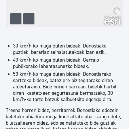
30 km/h-ko muga duten bideak:
Donostiako
guztiak, berariaz seinalatutakoak izan ezik.
40 km/h-ko muga duten bideak:
Garraio
publikorako lehentasunezko bideak.
50 km/h-ko muga duten bideak:
Donostiarako
sartzeko bideak, batez ere bizitegitarako diren
aldeetaraino. Bide horien barruan, bidetik hurbil
diren ikastetxeen segurtasuna bermatzeko, 30
km/h-ko tarte batzuk salbuetsita egongo dira.
Tresna horren bidez, herritarrek Donostiako edozein
kaletako abiadura muga kontsultatu ahal izango dute,
bilatzailearen bidez, edo seinalatutako bide guztiak