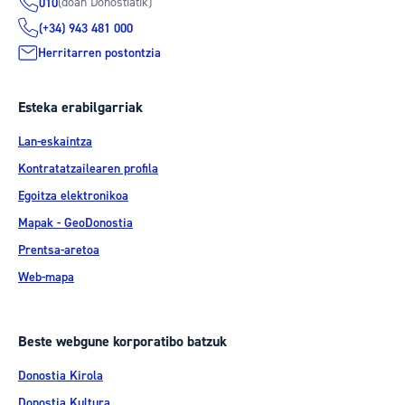
(doan Donostiatik)
010
(+34) 943 481 000
Herritarren postontzia
Esteka erabilgarriak
Lan-eskaintza
Kontratatzailearen profila
Egoitza elektronikoa
Mapak - GeoDonostia
Prentsa-aretoa
Web-mapa
Beste webgune korporatibo batzuk
Donostia Kirola
Donostia Kultura