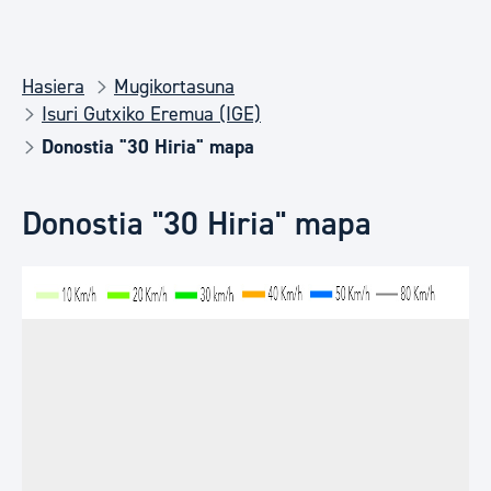
Hasiera
Mugikortasuna
Isuri Gutxiko Eremua (IGE)
Donostia "30 Hiria" mapa
Donostia "30 Hiria" mapa