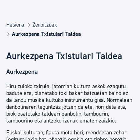
Hasiera
Zerbitzuak
Aurkezpena Txistulari Taldea
Aurkezpena Txistulari Taldea
Aurkezpena
Hiru zuloko txirula, jatorrian kultura askok ezagutu
badute ere, planetako toki bakar batzuetan baino ez
da landu musika kultuko instrumentu gisa. Normalean
danbolinaren laguntzaz jotzen da eta, hori dela eta,
biok osatutako taldeari danbolin, tambourin,
tambourino eta antzeko izenak ematen zaizkio.
Euskal kulturan, flauta mota hori, mendeetan zehar
(egitura jakin bat, afinazio egokia eta tinbre berezia