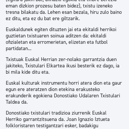
eman dizkion prozesu baten bidez), txistu izeneko
tresna bilakatu da. Lehen esan bezala, hiru zulo baino
ez ditu, eta ez du bat ere giltzarik.
Euskaldunek egiten dituzten jai eta ekitaldi herrikoi
guztietan txistuaren soinua aditzen da: ekitaldi
ofizialetan eta erromerietan, elizetan eta futbol
partidatan...
Txistuak Euskal Herrian zer-nolako garrantzia duen
jakiteko, Txistulari Elkartea ikusi besterik ez dago, ia
bi mila kide ditu eta.
Euskal kulturak instrumentu horri atera dion eta gaur
egun ere ateratzen dion etekina erakusteko
erakunderik egokiena Donostiako Udalaren Txistulari
Taldea da.
Donostiako txistulari tradizioa ziurrenik Euskal
Herriko garrantzitsuena da. Joan Ignazio Iztueta
folkloristaren testigantzari esker, badakigu