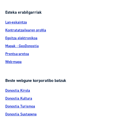
Esteka erabilgarriak
Lan-eskaintza
Kontratatzailearen profila
Egoitza elektronikoa
Mapak - GeoDonostia
Prentsa-aretoa
Web-mapa
Beste webgune korporatibo batzuk
Donostia Kirola
Donostia Kultura
Donostia Turismoa
Donostia Sustapena