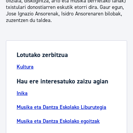
ofiziala, diskogintza, arlo eta musika berrietako lanak)
txistulari donostiarren eskutik etorri dira. Gaur egun,
Jose Ignazio Ansorenak, Isidro Ansorenaren bilobak,
zuzentzen du taldea.
Lotutako zerbitzua
Kultura
Hau ere interesatuko zaizu agian
Inika
Musika eta Dantza Eskolako Liburutegia
Musika eta Dantza Eskolako egoitzak