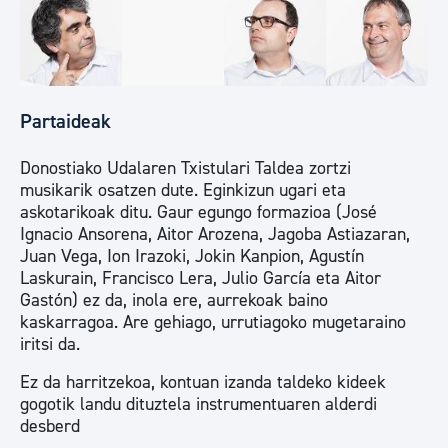
Partaideak
Donostiako Udalaren Txistulari Taldea zortzi
musikarik osatzen dute. Eginkizun ugari eta
askotarikoak ditu. Gaur egungo formazioa (José
Ignacio Ansorena, Aitor Arozena, Jagoba Astiazaran,
Juan Vega, Ion Irazoki, Jokin Kanpion, Agustín
Laskurain, Francisco Lera, Julio García eta Aitor
Gastón) ez da, inola ere, aurrekoak baino
kaskarragoa. Are gehiago, urrutiagoko mugetaraino
iritsi da.
Ez da harritzekoa, kontuan izanda taldeko kideek
gogotik landu dituztela instrumentuaren alderdi
desberd