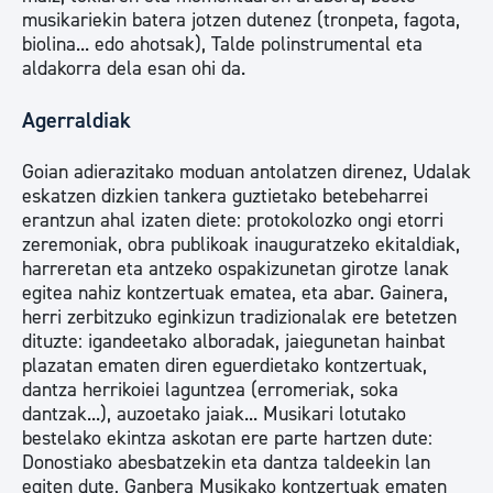
musikariekin batera jotzen dutenez (tronpeta, fagota,
biolina... edo ahotsak), Talde polinstrumental eta
aldakorra dela esan ohi da.
Agerraldiak
Goian adierazitako moduan antolatzen direnez, Udalak
eskatzen dizkien tankera guztietako betebeharrei
erantzun ahal izaten diete: protokolozko ongi etorri
zeremoniak, obra publikoak inauguratzeko ekitaldiak,
harreretan eta antzeko ospakizunetan girotze lanak
egitea nahiz kontzertuak ematea, eta abar. Gainera,
herri zerbitzuko eginkizun tradizionalak ere betetzen
dituzte: igandeetako alboradak, jaiegunetan hainbat
plazatan ematen diren eguerdietako kontzertuak,
dantza herrikoiei laguntzea (erromeriak, soka
dantzak...), auzoetako jaiak... Musikari lotutako
bestelako ekintza askotan ere parte hartzen dute:
Donostiako abesbatzekin eta dantza taldeekin lan
egiten dute, Ganbera Musikako kontzertuak ematen