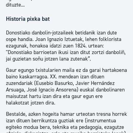
dituzte...
Historia pixka bat
Donostiako danbolin-jotzaileek betidanik izan dute
ospe handia. Joan Ignazio Iztuetak, lehen folklorista
ezagunak, honakoa idatzi zuen 1824. urtean:
"Donostiako barrioetan ikusi izan ditut zortzi danboliñ,
jai guzietan soñu jotzen lana zutenak”.
Gaur egungo txistularien maila ez da garai hartakoena
baino kaskarragoa. XX. mendean izan dituen
zuzendariak (Eusebio Basurko, Javier Hernández
Arsuaga, José Ignacio Ansorena) euskal danbolinaren
maisutzat hartu izan dira eta gaur egun ere
halakotzat jotzen dira.
Bestalde, azken hogeita hamar urteotan tresna horrek
izan dituen berrikuntza guztiak ere (instrumentua
egiteko modua bera, teknika eta pedagogia, ezagutze