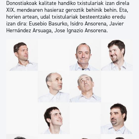
Donostiakoak kalitate handiko txistulariak izan direla
XIX. mendearen hasieraz geroztik behinik behin. Eta,
horien artean, udal txistulariak besteentzako eredu
izan dira: Eusebio Basurko, Isidro Ansorena, Javier
Hernández Arsuaga, Jose Ignazio Ansorena.