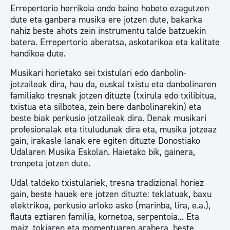
Errepertorio herrikoia ondo baino hobeto ezagutzen
dute eta ganbera musika ere jotzen dute, bakarka
nahiz beste ahots zein instrumentu talde batzuekin
batera. Errepertorio aberatsa, askotarikoa eta kalitate
handikoa dute.
Musikari horietako sei txistulari edo danbolin-
jotzaileak dira, hau da, euskal txistu eta danbolinaren
familiako tresnak jotzen dituzte (txirula edo txilibitua,
txistua eta silbotea, zein bere danbolinarekin) eta
beste biak perkusio jotzaileak dira. Denak musikari
profesionalak eta tituludunak dira eta, musika jotzeaz
gain, irakasle lanak ere egiten dituzte Donostiako
Udalaren Musika Eskolan. Haietako bik, gainera,
tronpeta jotzen dute.
Udal taldeko txistulariek, tresna tradizional horiez
gain, beste hauek ere jotzen dituzte: teklatuak, baxu
elektrikoa, perkusio arloko asko (marinba, lira, e.a.),
flauta eztiaren familia, kornetoa, serpentoia... Eta
maiz, tokiaren eta momentuaren arabera, beste