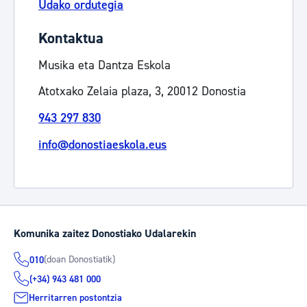
Udako ordutegia
Kontaktua
Musika eta Dantza Eskola
Atotxako Zelaia plaza, 3, 20012 Donostia
943 297 830
info@donostiaeskola.eus
Komunika zaitez Donostiako Udalarekin
(doan Donostiatik)
010
(+34) 943 481 000
Herritarren postontzia