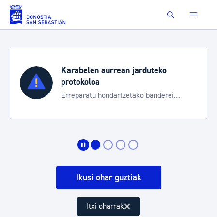
Eduki nagusira joan
Buscar
Karabelen aurrean jarduteko
protokoloa
Erreparatu hondartzetako banderei
egoeraren berri izateko
Ikusi ohar guztiak
Itxi oharrak