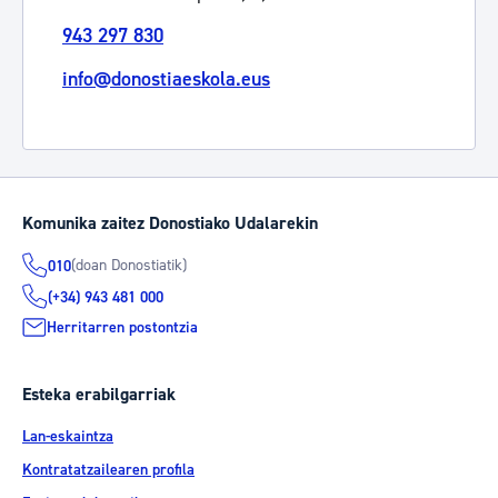
943 297 830
info@donostiaeskola.eus
Komunika zaitez Donostiako Udalarekin
(doan Donostiatik)
010
(+34) 943 481 000
Herritarren postontzia
Esteka erabilgarriak
Lan-eskaintza
Kontratatzailearen profila