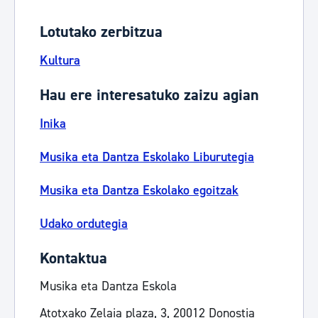
Lotutako zerbitzua
Kultura
Hau ere interesatuko zaizu agian
Inika
Musika eta Dantza Eskolako Liburutegia
Musika eta Dantza Eskolako egoitzak
Udako ordutegia
Kontaktua
Musika eta Dantza Eskola
Atotxako Zelaia plaza, 3, 20012 Donostia