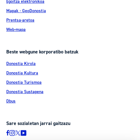
Egoitza elektronikoa
Mapak - GeoDonostia
Prentsa-aretoa
Web-mapa
Beste webgune korporatibo batzuk
Donostia Kirola
Donostia Kultura
Donostia Turismoa
Donostia Sustapena
Dbus
Sare sozialetan jarrai gaitzazu