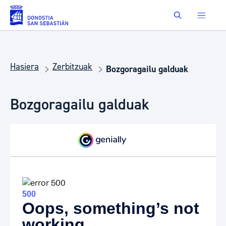
Eduki nagusira joan
Buscar
Hasiera
Zerbitzuak
Bozgoragailu galduak
Bozgoragailu galduak