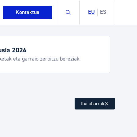
Buscar
EU
ES
Kontaktua
usia 2026
ketak eta garraio zerbitzu bereziak
intza
Itxi oharrak
ndakinak eta ingurumena