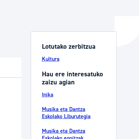
ta enplegua
Lotutako zerbitzua
ubideak eta bizikidetza
Kultura
Hau ere interesatuko
zaizu agian
Inika
Musika eta Dantza
Eskolako Liburutegia
Musika eta Dantza
Eskolako egoitzak