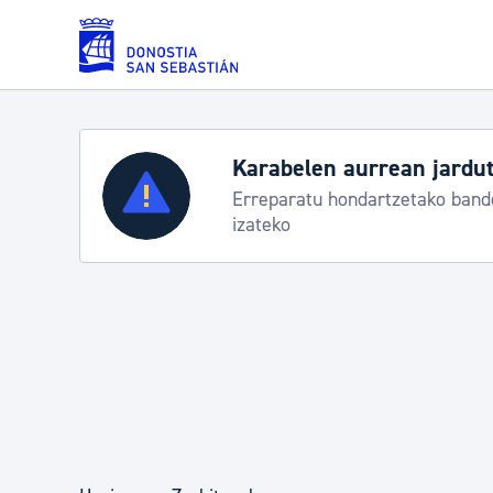
Eduki nagusira joan
Karabelen aurrean jardut
Zerbitzuak
Erreparatu hondartzetako bande
izateko
Errolda eta gai pertsonalak
Gizarte-zerbitzuak
Mugikortasuna