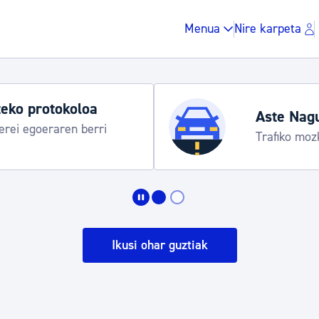
Menua
Nire karpeta
eko protokoloa
Aste Nag
rei egoeraren berri
Trafiko moz
Zergak eta isunak
Etxebizitza eta hirig
Ikusi ohar guztiak
Gune publikoa, ho