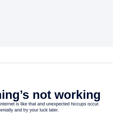
Euskara
Garapen ekonomikoa e
Berdintasuna, Giza Esk
Kultura
Turismoa