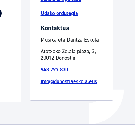
Izapideen katalogoa
Udako ordutegia
Kontaktua
Tramitaziorako laguntza
Musika eta Dantza Eskola
Atotxako Zelaia plaza, 3,
20012 Donostia
943 297 830
info@donostiaeskola.eus