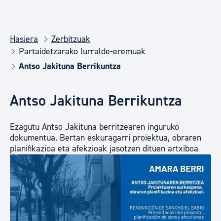
Hasiera
Zerbitzuak
Partaidetzarako lurralde-eremuak
Antso Jakituna Berrikuntza
Antso Jakituna Berrikuntza
Ezagutu Antso Jakituna berritzearen inguruko
dokumentua. Bertan eskuragarri proiektua, obraren
planifikazioa eta afekzioak jasotzen dituen artxiboa