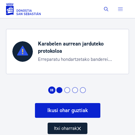
Eduki nagusira joan
Buscar
Karabelen aurrean jarduteko
protokoloa
Erreparatu hondartzetako banderei
egoeraren berri izateko
Ikusi ohar guztiak
Itxi oharrak