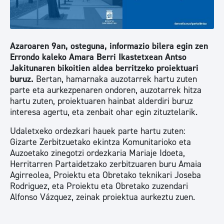
Azaroaren 9an, osteguna, informazio bilera egin zen
Errondo kaleko Amara Berri Ikastetxean Antso
Jakitunaren bikoitien aldea berritzeko proiektuari
buruz.
Bertan, hamarnaka auzotarrek hartu zuten
parte eta aurkezpenaren ondoren, auzotarrek hitza
hartu zuten, proiektuaren hainbat alderdiri buruz
interesa agertu, eta zenbait ohar egin zituztelarik.
Udaletxeko ordezkari hauek parte hartu zuten:
Gizarte Zerbitzuetako ekintza Komunitarioko eta
Auzoetako zinegotzi ordezkaria Mariaje Idoeta,
Herritarren Partaidetzako zerbitzuaren buru Amaia
Agirreolea, Proiektu eta Obretako teknikari Joseba
Rodriguez, eta Proiektu eta Obretako zuzendari
Alfonso Vázquez, zeinak proiektua aurkeztu zuen.