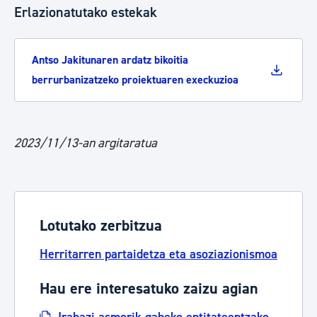
Erlazionatutako estekak
Antso Jakitunaren ardatz bikoitia
berrurbanizatzeko proiektuaren execkuzioa
2023/11/13-an argitaratua
Lotutako zerbitzua
Herritarren partaidetza eta asoziazionismoa
Hau ere interesatuko zaizu agian