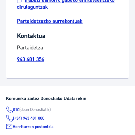
Irabazi asmorik gabeko entitateentzako
dirulaguntzak
Partaidetzazko aurrekontuak
Kontaktua
Partaidetza
943 481 356
Komunika zaitez Donostiako Udalarekin
(doan Donostiatik)
010
(+34) 943 481 000
Herritarren postontzia