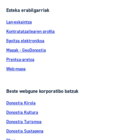
Esteka erabilgarriak
Lan-eskaintza
Kontratatzailearen profila
Egoitza elektronikoa
Mapak - GeoDonostia
Prentsa-aretoa
Web-mapa
Beste webgune korporatibo batzuk
Donostia Kirola
Donostia Kultura
Donostia Turismoa
Donostia Sustapena