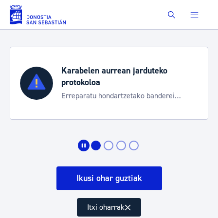
Eduki nagusira joan
Buscar
Karabelen aurrean jarduteko
protokoloa
Erreparatu hondartzetako banderei
egoeraren berri izateko
Ikusi ohar guztiak
Itxi oharrak