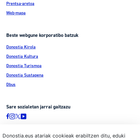
Prentsa-aretoa
Web-mapa
Beste webgune korporatibo batzuk
Donostia Kirola
Donostia Kultura
Donostia Turismoa
Donostia Sustapena
Dbus
Sare sozialetan jarrai gaitzazu
Donostia.eus atariak cookieak erabiltzen ditu, eduki