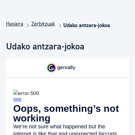
Hasiera
Zerbitzuak
Udako antzara-jokoa
Udako antzara-jokoa