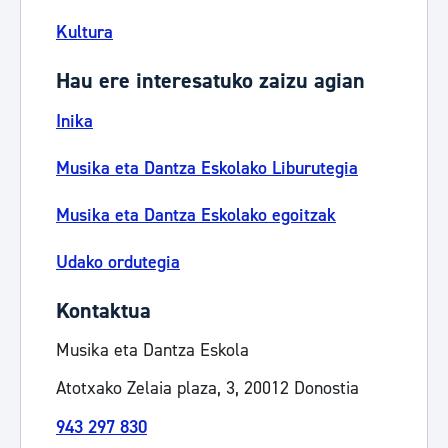
Kultura
Hau ere interesatuko zaizu agian
Inika
Musika eta Dantza Eskolako Liburutegia
Musika eta Dantza Eskolako egoitzak
Udako ordutegia
Kontaktua
Musika eta Dantza Eskola
Atotxako Zelaia plaza, 3, 20012 Donostia
943 297 830