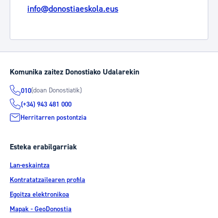
info@donostiaeskola.eus
Komunika zaitez Donostiako Udalarekin
(doan Donostiatik)
010
(+34) 943 481 000
Herritarren postontzia
Esteka erabilgarriak
Lan-eskaintza
Kontratatzailearen profila
Egoitza elektronikoa
Mapak - GeoDonostia