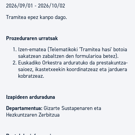
2026/09/01 - 2026/10/02
Tramitea epez kanpo dago.
Prozeduraren urratsak
Izen-ematea (Telematikoki 'Tramitea hasi' botoia
sakatzean zabaltzen den formularioa betez).
Euskadiko Orkestra arduratuko da prestakuntza-
saioez, ikastetxeekin koordinatzeaz eta jarduera
kobratzeaz.
Izapideen arduraduna
Departamentua:
Gizarte Sustapenaren eta
Hezkuntzaren Zerbitzua