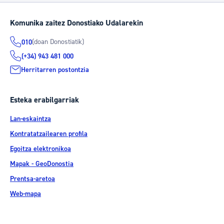
Komunika zaitez Donostiako Udalarekin
(doan Donostiatik)
010
(+34) 943 481 000
Herritarren postontzia
Esteka erabilgarriak
Lan-eskaintza
Kontratatzailearen profila
Egoitza elektronikoa
Mapak - GeoDonostia
Prentsa-aretoa
Web-mapa