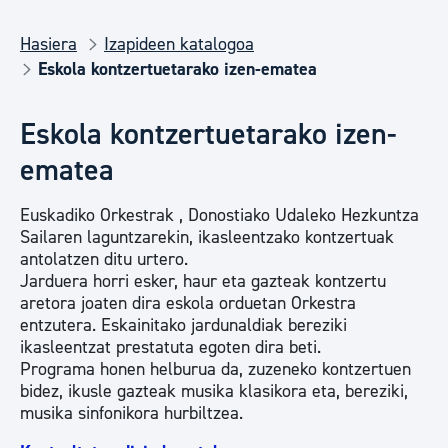
Hasiera
Izapideen katalogoa
Eskola kontzertuetarako izen-ematea
Eskola kontzertuetarako izen-
ematea
Euskadiko Orkestrak , Donostiako Udaleko Hezkuntza
Sailaren laguntzarekin, ikasleentzako kontzertuak
antolatzen ditu urtero.
Jarduera horri esker, haur eta gazteak kontzertu
aretora joaten dira eskola orduetan Orkestra
entzutera. Eskainitako jardunaldiak bereziki
ikasleentzat prestatuta egoten dira beti.
Programa honen helburua da, zuzeneko kontzertuen
bidez, ikusle gazteak musika klasikora eta, bereziki,
musika sinfonikora hurbiltzea.