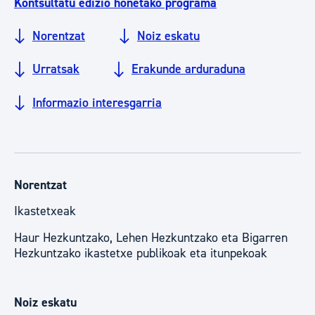
Kontsultatu edizio honetako programa
Norentzat
Noiz eskatu
Urratsak
Erakunde arduraduna
Informazio interesgarria
Norentzat
Ikastetxeak
Haur Hezkuntzako, Lehen Hezkuntzako eta Bigarren
Hezkuntzako ikastetxe publikoak eta itunpekoak
Noiz eskatu