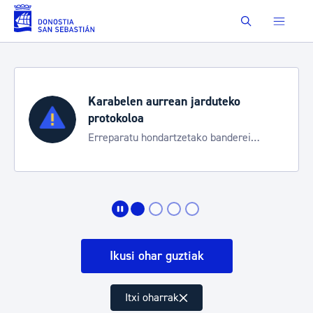
Eduki nagusira joan
Buscar
Karabelen aurrean jarduteko
protokoloa
Erreparatu hondartzetako banderei
egoeraren berri izateko
Ikusi ohar guztiak
Itxi oharrak