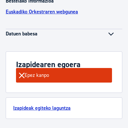
Bestelako informazioa
Euskadiko Orkestraren webgunea
Datuen babesa
Izapidearen egoera
Epez kanpo
Izapideak egiteko laguntza