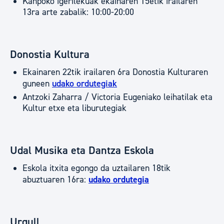
Kanpoko igerilekuak ekainaren 15etik irailaren
13ra arte zabalik: 10:00-20:00
Donostia Kultura
Ekainaren 22tik irailaren 6ra Donostia Kulturaren
guneen
udako ordutegiak
Antzoki Zaharra / Victoria Eugeniako leihatilak eta
Kultur etxe eta liburutegiak
Udal Musika eta Dantza Eskola
Eskola itxita egongo da uztailaren 18tik
abuztuaren 16ra:
udako ordutegia
Urgull