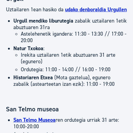
Uztailaren 1ean hasiko da
udako denboraldia Urgullen
Urgull mendiko liburutegia
zabalik uztailaren 1etik
abuztuaren 31ra
Astelehenetik igandera: 11:30 - 13:30 // 17:00 -
20:00
Natur Txokoa
:
Irekita uztailaren 1etik abuztuaren 31 arte
(egunero)
Ordutegia: 11:00 - 14:00 // 16:00 - 19:00
Historiaren Etxea
(Mota gaztelua), egunero
zabalik (astearteetan izan ezik): 11:00 - 19:00
San Telmo museoa
San Telmo Museoa
ren ordutegia urriak 31 arte:
10:00-20:00