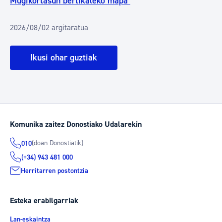
Mugikortasun bertikaleko mapa
2026/08/02 argitaratua
Ikusi ohar guztiak
Komunika zaitez Donostiako Udalarekin
(doan Donostiatik)
010
(+34) 943 481 000
Herritarren postontzia
Esteka erabilgarriak
Lan-eskaintza