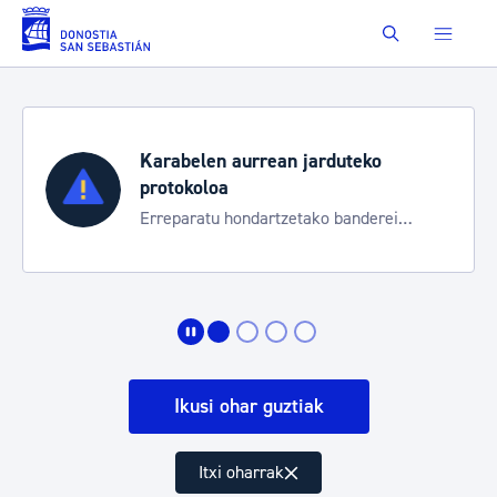
Eduki nagusira joan
Buscar
Karabelen aurrean jarduteko
protokoloa
Erreparatu hondartzetako banderei
egoeraren berri izateko
Ikusi ohar guztiak
Itxi oharrak