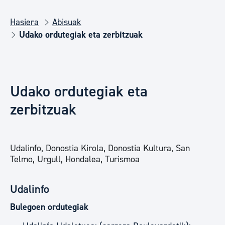
Hasiera
Abisuak
Udako ordutegiak eta zerbitzuak
Udako ordutegiak eta
zerbitzuak
Udalinfo, Donostia Kirola, Donostia Kultura, San
Telmo, Urgull, Hondalea, Turismoa
Udalinfo
Bulegoen ordutegiak