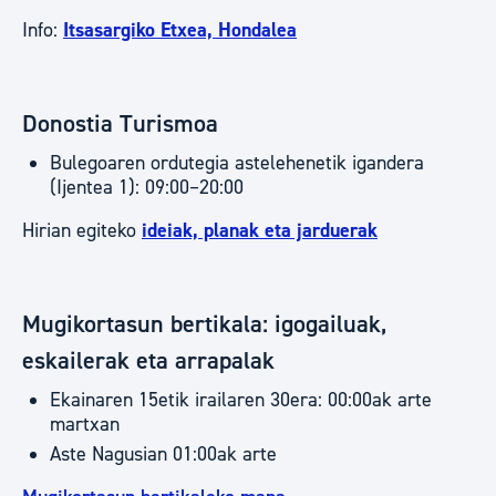
Info:
Itsasargiko Etxea, Hondalea
Donostia Turismoa
Bulegoaren ordutegia astelehenetik igandera
(Ijentea 1): 09:00–20:00
Hirian egiteko
ideiak, planak eta jarduerak
Mugikortasun bertikala: igogailuak,
eskailerak eta arrapalak
Ekainaren 15etik irailaren 30era: 00:00ak arte
martxan
Aste Nagusian 01:00ak arte