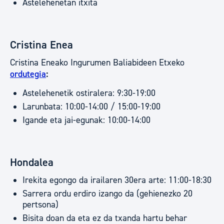
Astelehenetan itxita
Cristina Enea
Cristina Eneako Ingurumen Baliabideen Etxeko
ordutegia
:
Astelehenetik ostiralera: 9:30-19:00
Larunbata: 10:00-14:00 / 15:00-19:00
Igande eta jai-egunak: 10:00-14:00
Hondalea
Irekita egongo da irailaren 30era arte: 11:00-18:30
Sarrera ordu erdiro izango da (gehienezko 20
pertsona)
Bisita doan da eta ez da txanda hartu behar