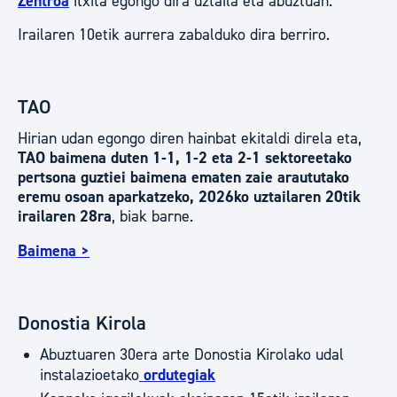
Zentroa
itxita egongo dira uztaila eta abuztuan.
Irailaren 10etik aurrera zabalduko dira berriro.
TAO
Hirian udan egongo diren hainbat ekitaldi direla eta,
TAO baimena duten 1-1, 1-2 eta 2-1 sektoreetako
pertsona guztiei baimena ematen zaie araututako
eremu osoan aparkatzeko, 2026ko uztailaren 20tik
irailaren 28ra
, biak barne.
Baimena >
Donostia Kirola
Abuztuaren 30era arte Donostia Kirolako udal
instalazioetako
ordutegiak