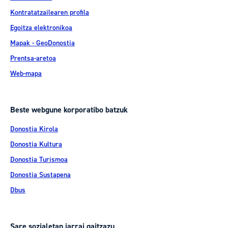
Kontratatzailearen profila
Egoitza elektronikoa
Mapak - GeoDonostia
Prentsa-aretoa
Web-mapa
Beste webgune korporatibo batzuk
Donostia Kirola
Donostia Kultura
Donostia Turismoa
Donostia Sustapena
Dbus
Sare sozialetan jarrai gaitzazu