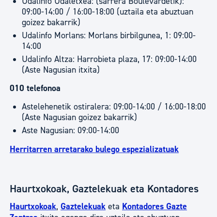
Udalinfo Udaletxea: (sarrera Boulevardetik):
09:00-14:00 / 16:00-18:00 (uztaila eta abuztuan
goizez bakarrik)
Udalinfo Morlans: Morlans birbilgunea, 1: 09:00-
14:00
Udalinfo Altza: Harrobieta plaza, 17: 09:00-14:00
(Aste Nagusian itxita)
010 telefonoa
Astelehenetik ostiralera: 09:00-14:00 / 16:00-18:00
(Aste Nagusian goizez bakarrik)
Aste Nagusian: 09:00-14:00
Herritarren arretarako bulego espezializatuak
Haurtxokoak, Gaztelekuak eta Kontadores
Haurtxokoak
,
Gaztelekuak
eta
Kontadores Gazte