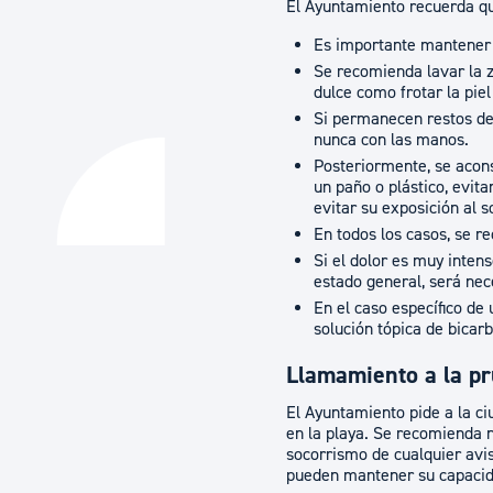
El Ayuntamiento recuerda qu
Es importante mantener 
Se recomienda lavar la z
dulce como frotar la piel
Si permanecen restos de 
nunca con las manos.
Posteriormente, se acon
un paño o plástico, evita
evitar su exposición al so
En todos los casos, se r
Si el dolor es muy inten
estado general, será nec
En el caso específico d
solución tópica de bicar
Llamamiento a la p
El Ayuntamiento pide a la c
en la playa. Se recomienda 
socorrismo de cualquier avis
pueden mantener su capacida