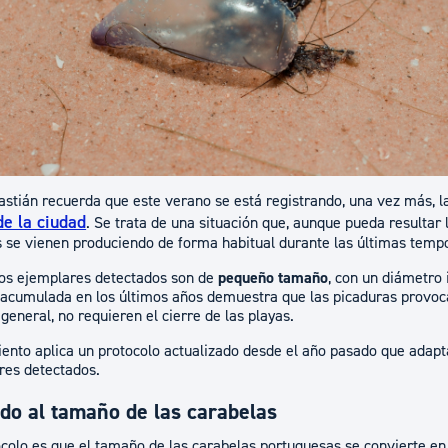
ad
Administración municipal
Tablón de anuncios oficiales
Calendario fiscal
tural
Portal de transparencia
stián recuerda que este verano se está registrando, una vez más, l
e la ciudad
. Se trata de una situación que, aunque pueda resultar
os se vienen produciendo de forma habitual durante las últimas temp
 los ejemplares detectados son de
pequeño tamaño
, con un diámetro i
 acumulada en los últimos años demuestra que las picaduras provoc
 general, no requieren el cierre de las playas.
iento aplica un protocolo actualizado desde el año pasado que adap
ares detectados.
do al tamaño de las carabelas
ocolo es que el tamaño de las carabelas portuguesas se convierte en