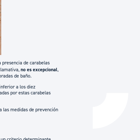
Catálogo de trámites
Ayuda a la tramitación
a presencia de carabelas
 llamativa,
no es excepcional
,
oradas de baño.
nferior a los diez
adas por estas carabelas
ta las medidas de prevención
 un criterio determinante