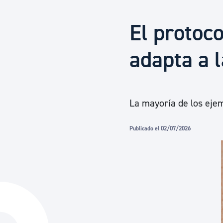
Seguridad ciudadana y emergencias
El protoc
Salud Pública, animales y consumo
adapta a 
Infancia y juventud
La mayoría de los eje
Participación ciudadana y asociacionismo
Publicado el 02/07/2026
Deporte