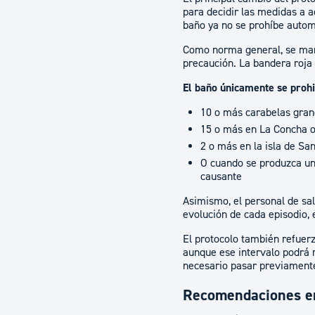
para decidir las medidas a a
baño ya no se prohíbe auto
Como norma general, se mant
precaución. La bandera roja
El baño únicamente se prohi
10 o más carabelas gran
15 o más en La Concha o
2 o más en la isla de Sa
O cuando se produzca una
causante
Asimismo, el personal de sa
evolución de cada episodio,
El protocolo también refuer
aunque ese intervalo podrá r
necesario pasar previamente
Recomendaciones en