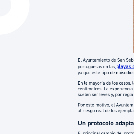
La ciudad
Actualid
La ciudad ahora
Noticias
Descubre la ciudad
Avisos
La ciudad futura
Agenda cul
El Ayuntamiento de San Seba
playas d
portuguesas en las
ya que este tipo de episodi
En la mayoría de los casos,
centímetros. La experiencia
suelen ser leves y, por regla
Por este motivo, el Ayuntam
al riesgo real de los ejempl
Un protocolo adapta
El principal cambio del prot