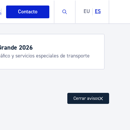
Buscar
EU
ES
Contacto
 2026
ervicios especiales de transporte
mo
Cerrar avisos
esiduos y medioambiente