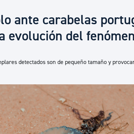
Euskera
olo ante carabelas port
Desarrollo económico 
la evolución del fenóme
Igualdad, Derechos Hu
mplares detectados son de pequeño tamaño y provoca
Cultura
Turismo