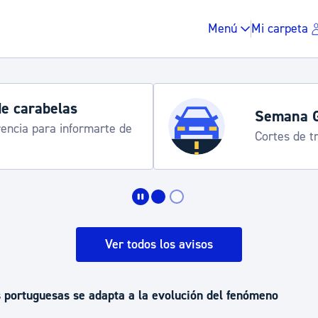
Menú
Mi carpeta
belas
Semana Grande
ra informarte de
Cortes de tráfico y s
Impuestos y multas
Vivienda y urbanis
Ver todos los avisos
Espacio público, r
s portuguesas se adapta a la evolución del fenómeno