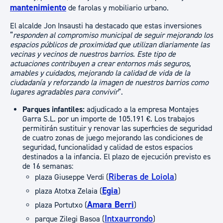
mantenimiento
de farolas y mobiliario urbano.
El alcalde Jon Insausti ha destacado que estas inversiones
“
responden al compromiso municipal de seguir mejorando los
espacios públicos de proximidad que utilizan diariamente las
vecinas y vecinos de nuestros barrios. Este tipo de
actuaciones contribuyen a crear entornos más seguros,
amables y cuidados, mejorando la calidad de vida de la
ciudadanía y reforzando la imagen de nuestros barrios como
lugares agradables para convivir
”.
Parques infantiles:
adjudicado a la empresa Montajes
Garra S.L. por un importe de 105.191 €. Los trabajos
permitirán sustituir y renovar las superficies de seguridad
de cuatro zonas de juego mejorando las condiciones de
seguridad, funcionalidad y calidad de estos espacios
destinados a la infancia. El plazo de ejecución previsto es
de 16 semanas:
Riberas de Loiola
plaza Giuseppe Verdi (
)
Egia
plaza Atotxa Zelaia (
)
Amara Berri
plaza Portutxo (
)
Intxaurrondo
parque Zilegi Basoa (
)