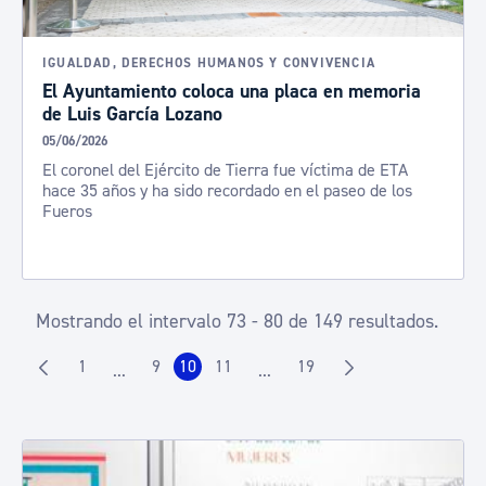
IGUALDAD, DERECHOS HUMANOS Y CONVIVENCIA
El Ayuntamiento coloca una placa en memoria
de Luis García Lozano
05/06/2026
El coronel del Ejército de Tierra fue víctima de ETA
hace 35 años y ha sido recordado en el paseo de los
Fueros
Mostrando el intervalo 73 - 80 de 149 resultados.
1
9
10
11
19
...
...
Página
Página
Página
Página
Página
Páginas intermedias Use TAB para desplazarse.
Páginas intermedias Use TAB p