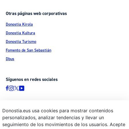
Otras páginas web corporativas
Donostia Kirola
Donostia Kultura
Donostia Turismo
Fomento de San Sebastián
Dbus
Síguenos en redes sociales
Donostia.eus usa cookies para mostrar contenidos
© Donostiako Udala - Ayuntamiento de Donostia / San Sebastián
personalizados, analizar tendencias y llevar un
Ijentea 1, 20003 Donostia / San Sebastián
seguimiento de los movimientos de los usuarios. Acepte