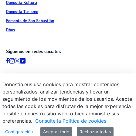
Donostia Kultura
Donostia Turismo
Fomento de San Sebastián
Dbus
Síguenos en redes sociales
Donostia.eus usa cookies para mostrar contenidos
© Donostiako Udala - Ayuntamiento de Donostia / San Sebastián
personalizados, analizar tendencias y llevar un
Ijentea 1, 20003 Donostia / San Sebastián
seguimiento de los movimientos de los usuarios. Acepte
Aviso legal
todas las cookies para disfrutar de la mejor experiencia
Política de privacidad
posible en nuestro sitio web, o bien administre sus
preferencias.
Consulte la Política de cookies
Política de cookies
Declaración de accesibilidad
Configuración
Aceptar todo
Rechazar todas