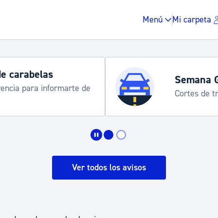
Menú
Mi carpeta
de carabelas
Semana 
rencia para informarte de
Cortes de tr
Impuestos y multas
Vivienda y urbanis
Ver todos los avisos
Espacio público, r