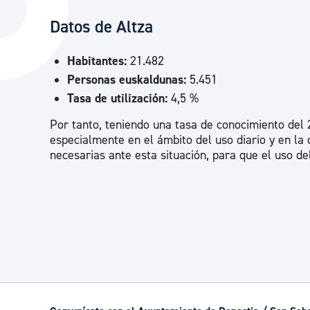
La ciudad
Actualid
Datos de Altza
La ciudad ahora
Noticias
Habitantes:
21.482
Descubre la ciudad
Avisos
Personas euskaldunas:
5.451
La ciudad futura
Agenda cul
Tasa de utilización:
4,5 %
Por tanto, teniendo una tasa de conocimiento del 2
especialmente en el ámbito del uso diario y en la
necesarias ante esta situación, para que el uso d