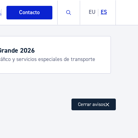
Buscar
EU
ES
Contacto
Grande 2026
áfico y servicios especiales de transporte
mo
Cerrar avisos
esiduos y medioambiente