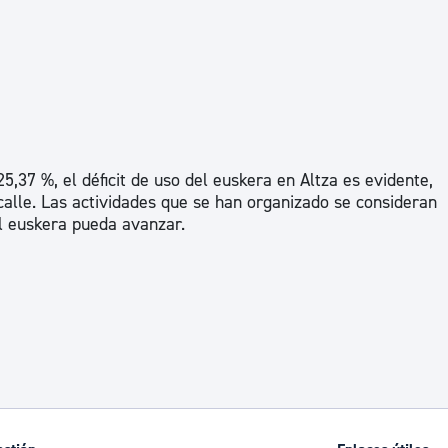
ad
Administración municipal
Tablón de anuncios oficiales
Calendario fiscal
tural
Portal de transparencia
5,37 %, el déficit de uso del euskera en Altza es evidente,
 calle. Las actividades que se han organizado se consideran
el euskera pueda avanzar.