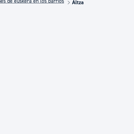
es de euskera en los barrios
Euskera
Altza
Desarrollo económico 
Igualdad, Derechos Hu
Cultura
Turismo