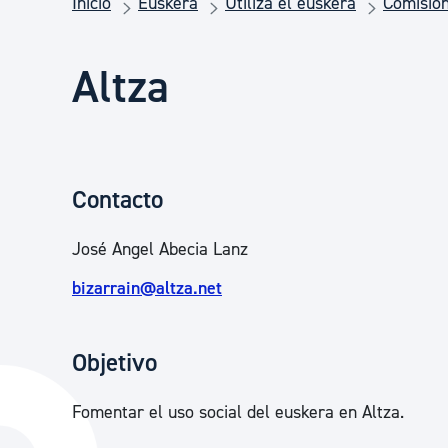
Inicio
Euskera
Utiliza el euskera
Comision
Seguridad ciudadana y emergencias
Altza
Salud Pública, animales y consumo
Infancia y juventud
Contacto
Participación ciudadana y asociacionismo
José Angel Abecia Lanz
bizarrain@altza.net
Deporte
Objetivo
Fomentar el uso social del euskera en Altza.