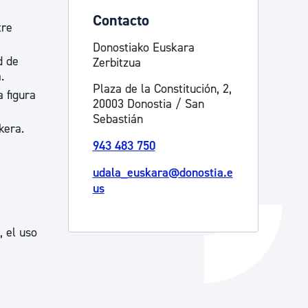
Contacto
Catálogo de trámites
tre
Donostiako Euskara
d de
Zerbitzua
Ayuda a la tramitación
.
Plaza de la Constitución, 2,
a figura
20003 Donostia / San
Sebastián
kera.
943 483 750
udala_euskara@donostia.e
us
, el uso