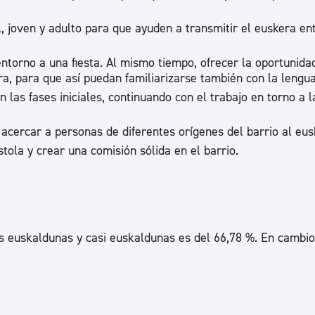
ad
Administración municipal
til, joven y adulto para que ayuden a transmitir el euskera en
Tablón de anuncios oficiales
ntorno a una fiesta. Al mismo tiempo, ofrecer la oportunida
Calendario fiscal
ra, para que así puedan familiarizarse también con la lengua
tural
Portal de transparencia
 las fases iniciales, continuando con el trabajo en torno a l
e acercar a personas de diferentes orígenes del barrio al eus
astola y crear una comisión sólida en el barrio.
s euskaldunas y casi euskaldunas es del 66,78 %. En cambio