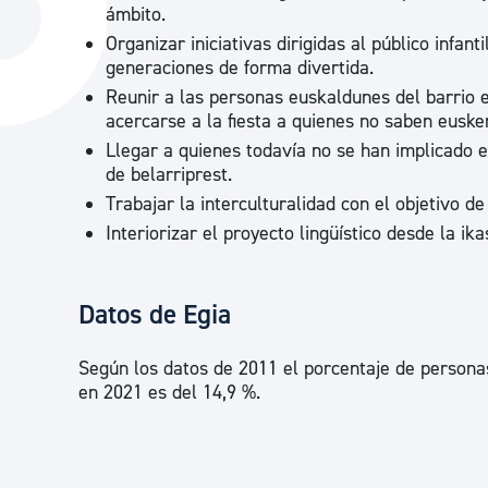
ámbito.
La ciudad
Actualid
Organizar iniciativas dirigidas al público infan
La ciudad ahora
Noticias
generaciones de forma divertida.
Reunir a las personas euskaldunes del barrio e
Descubre la ciudad
Avisos
acercarse a la fiesta a quienes no saben euske
La ciudad futura
Agenda cul
Llegar a quienes todavía no se han implicado en
de belarriprest.
Trabajar la interculturalidad con el objetivo d
Interiorizar el proyecto lingüístico desde la ik
Datos de Egia
Según los datos de 2011 el porcentaje de persona
en 2021 es del 14,9 %.