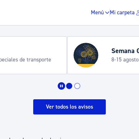
Menú
Mi carpeta
Semana G
speciales de transporte
8-15 agosto
Impuestos y multas
Vivienda y urbanis
Ver todos los avisos
Espacio público, r