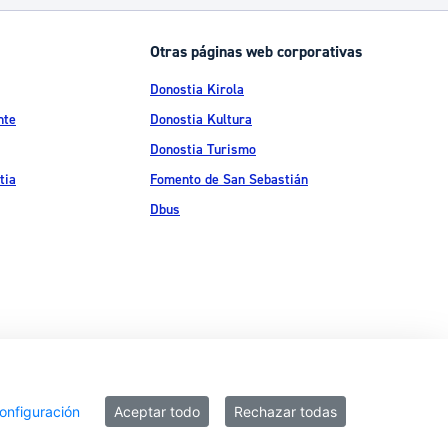
Otras páginas web corporativas
Donostia Kirola
nte
Donostia Kultura
Donostia Turismo
tia
Fomento de San Sebastián
Dbus
ítica de privacidad
Política de cookies
Declaración de accesibilidad
onfiguración
Aceptar todo
Rechazar todas