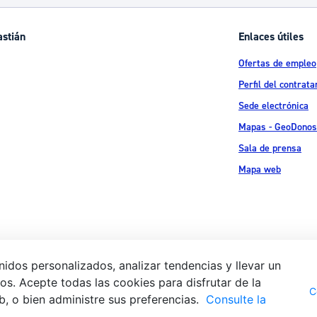
astián
Enlaces útiles
Ofertas de empleo
Perfil del contrata
Sede electrónica
Mapas - GeoDonos
Sala de prensa
Mapa web
idos personalizados, analizar tendencias y llevar un
s. Acepte todas las cookies para disfrutar de la
Aviso legal
Pol
 Ijentea 1,
C
b, o bien administre sus preferencias.
Consulte la