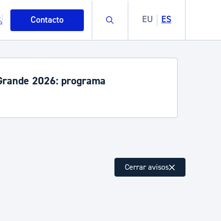
Buscar
EU
ES
Contacto
rande 2026: programa
mo
Cerrar avisos
esiduos y medioambiente