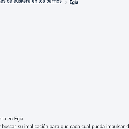
es de euskera en los barrios
Euskera
Egia
Desarrollo económico 
Igualdad, Derechos Hu
Cultura
Turismo
era en Egia.
y buscar su implicación para que cada cual pueda impulsar 