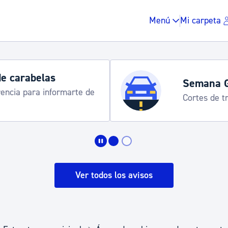
Menú
Mi carpeta
de carabelas
Semana 
rencia para informarte de
Cortes de tr
Impuestos y multas
Vivienda y urbanis
Ver todos los avisos
Espacio público, r