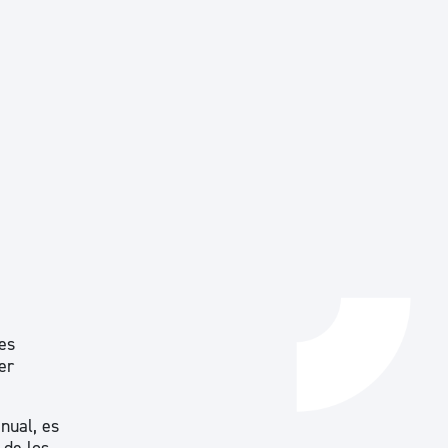
Catálogo de trámites
Ayuda a la tramitación
es
er
nual, es