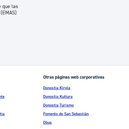
 que las
l (EMAS)
Otras páginas web corporativas
Donostia Kirola
nte
Donostia Kultura
Donostia Turismo
tia
Fomento de San Sebastián
Dbus