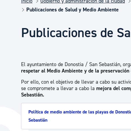
Inicio
Gobierno y administración de la ciudad
Seguridad ciudadana y emergencias
Publicaciones de Salud y Medio Ambiente
Salud Pública, animales y consumo
Publicaciones de S
Infancia y juventud
El ayuntamiento de Donostia / San Sebastián, orga
Participación ciudadana y asociacionismo
respetar al Medio Ambiente y de la preservación 
Por ello, con el objetivo de llevar a cabo su acti
se compromete a llevar a cabo la
mejora del com
Deporte
Sebastián.
Política de medio ambiente de las playas de Donosti
Sebastián