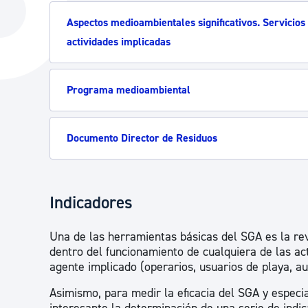
La ciudad
Actualid
Aspectos medioambientales significativos. Servicios
La ciudad ahora
Noticias
actividades implicadas
Descubre la ciudad
Avisos
Programa medioambiental
La ciudad futura
Agenda cul
Documento Director de Residuos
Indicadores
Una de las herramientas básicas del SGA es la rev
dentro del funcionamiento de cualquiera de las ac
agente implicado (operarios, usuarios de playa, au
Asimismo, para medir la eficacia del SGA y espec