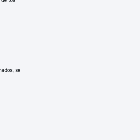
 de los
nados, se