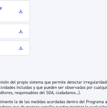
ad
Administración municipal
 y
Tablón de anuncios oficiales
Calendario fiscal
tural
Portal de transparencia
isión del propio sistema que permite detectar irregularidad
tividades incluidas y que pueden ser observadas por cualqui
ditores, responsables del SGA, ciudadanos...).
ialmente la de las medidas acordadas dentro del Programa a