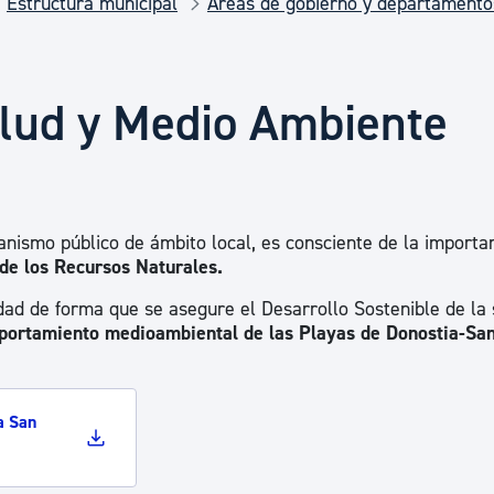
Estructura municipal
Áreas de gobierno y departamento
Euskera
Desarrollo económico 
alud y Medio Ambiente
Igualdad, Derechos Hu
nismo público de ámbito local, es consciente de la importa
Cultura
de los Recursos Naturales.
vidad de forma que se asegure el Desarrollo Sostenible de la
portamiento medioambiental de las Playas de Donostia-Sa
Turismo
a San