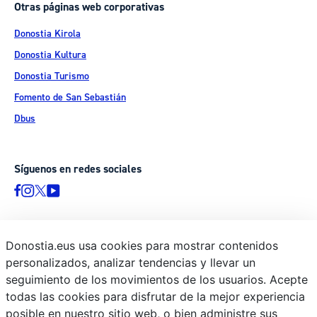
Otras páginas web corporativas
Donostia Kirola
Donostia Kultura
Donostia Turismo
Fomento de San Sebastián
Dbus
Síguenos en redes sociales
Donostia.eus usa cookies para mostrar contenidos
© Donostiako Udala - Ayuntamiento de Donostia / San Sebastián
personalizados, analizar tendencias y llevar un
Ijentea 1, 20003 Donostia / San Sebastián
seguimiento de los movimientos de los usuarios. Acepte
Aviso legal
todas las cookies para disfrutar de la mejor experiencia
Política de privacidad
posible en nuestro sitio web, o bien administre sus