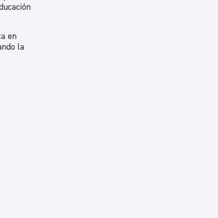
educación
ta en
ando la