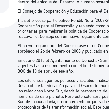
dentro del enfoque del Desarrollo humano sosteni
La ciudad
Actualid
El Consejo de Cooperación y Educación para el De
La ciudad ahora
Noticias
Tras el proceso participativo Nondik Nora (2003-2
Descubre la ciudad
Avisos
Cooperación para el Desarrollo y teniendo como ob
prioritarias para mejorar la política de Cooperaci
La ciudad futura
Agenda cul
reactivar el Consejo con un nuevo reglamento co
El nuevo reglamento del Consejo asesor de Cooper
aprobado el 26 de febrero de 2008 y publicado en
En el año 2015 el Ayuntamiento de Donostia- San 
vigentes hasta ese momento con el fin de fomentar
BOG de 10 de abril de ese año.
Los diferentes agentes políticos y sociales implic
Desarrollo y la educación para el Desarrollo muni
las relaciones Norte-Sur, desde la perspectiva de
hombres de este planeta. Pero esto sólo será posi
Sur, de la ciudadanía, crecientemente organizada y
protagonista de la transformación social. Este pl