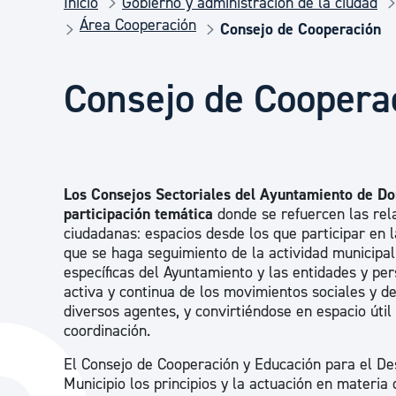
Inicio
Gobierno y administración de la ciudad
Seguridad ciudadana y emergencias
Área Cooperación
Consejo de Cooperación
Salud Pública, animales y consumo
Consejo de Coopera
Infancia y juventud
Los Consejos Sectoriales del Ayuntamiento de D
Participación ciudadana y asociacionismo
participación temática
donde se refuercen las rela
ciudadanas: espacios desde los que participar en la
que se haga seguimiento de la actividad municipal
específicas del Ayuntamiento y las entidades y p
Deporte
activa y continua de los movimientos sociales y d
diversos agentes, y convirtiéndose en espacio útil
coordinación.
El Consejo de Cooperación y Educación para el Des
Municipio los principios y la actuación en materia