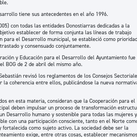
ble.
ad
Administración municipal
sarrollo tiene sus antecedentes en el año 1996.
Tablón de anuncios oficiales
005) con todas las entidades Donostiarras dedicadas a la
Calendario fiscal
jetivo establecer de forma conjunta las líneas de trabajo
ón para el Desarrollo municipal, se estableció como priorida
tural
Portal de transparencia
ntrastado y consensuado conjuntamente.
ación y Educación para el Desarrollo del Ayuntamiento fue
 el BOG de 2 de abril del mismo año.
Sebastián revisó los reglamentos de los Consejos Sectorial
 la coherencia entre ellos, publicándose la nueva normativ
ados en esta materia, consideran que la Cooperación para el
cipal deben impulsar un proceso de transformación estructu
 un Desarrollo humano y sostenible para todas las mujeres y
ble con una participación consciente, tanto en el Norte com
 fortalecida como sujeto activo. La sociedad debe ser la
anteamiento exige, entre otras cosas, establecer mecanismo