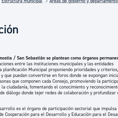
Estructura municipal
Áreas de gobierno y departamento
Euskera
Desarrollo económico 
ción
Igualdad, Derechos Hu
onostia / San Sebastián se plantean como órganos permane
Cultura
ciones entre las instituciones municipales y las entidades
 planificación Municipal proponiendo prioridades y criterios,
 y que puedan convertirse en foros donde se expongan inici
ersonas que componen cada Consejo, promoviendo la particip
Turismo
e la ciudadanía, fomentando el conocimiento y reconocimient
 de diálogo donde tejer redes de colaboración y profundizar 
arrollo es el órgano de participación sectorial que impulsa 
 de Cooperación para el Desarrollo y Educación para el Desar