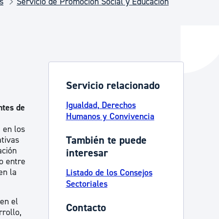
s
Servicio de Promoción Social y Educación
y empleo
manos y convivencia
Servicio relacionado
Igualdad, Derechos
ntes de
Humanos y Convivencia
 en los
También te puede
ativas
ación
interesar
o entre
en la
Listado de los Consejos
Sectoriales
en el
Contacto
rollo,