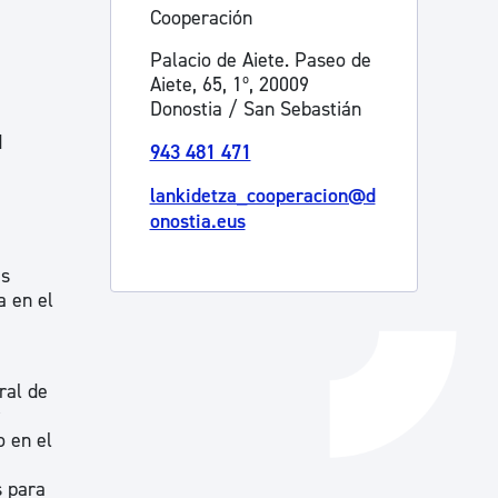
Cooperación
Catálogo de trámites
Palacio de Aiete. Paseo de
Aiete, 65, 1º, 20009
Donostia / San Sebastián
Ayuda a la tramitación
d
943 481 471
lankidetza_cooperacion@d
onostia.eus
es
a en el
ral de
o en el
s para