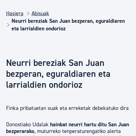
Hasiera
Abisuak
Neurri bereziak San Juan bezperan, eguraldiaren
eta larrialdien ondorioz
Neurri bereziak San Juan
bezperan, eguraldiaren eta
larrialdien ondorioz
Finka pribatuetan suak eta erreketak debekatuko dira
Donostiako Udalak
hainbat neurri hartu ditu San Juan
bezperarako
, muturreko tenperaturengatiko alerta