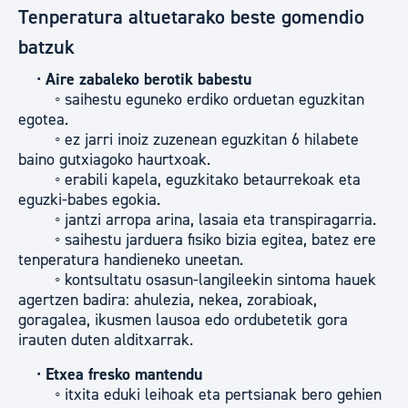
Tenperatura altuetarako beste gomendio
batzuk
•
Aire zabaleko berotik babestu
◦ saihestu eguneko erdiko orduetan eguzkitan
egotea.
◦ ez jarri inoiz zuzenean eguzkitan 6 hilabete
baino gutxiagoko haurtxoak.
◦ erabili kapela, eguzkitako betaurrekoak eta
eguzki-babes egokia.
◦ jantzi arropa arina, lasaia eta transpiragarria.
◦ saihestu jarduera fisiko bizia egitea, batez ere
tenperatura handieneko uneetan.
◦ kontsultatu osasun-langileekin sintoma hauek
agertzen badira: ahulezia, nekea, zorabioak,
goragalea, ikusmen lausoa edo ordubetetik gora
irauten duten alditxarrak.
•
Etxea fresko mantendu
◦ itxita eduki leihoak eta pertsianak bero gehien