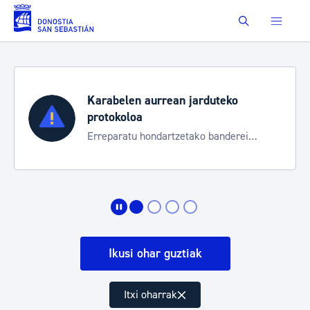
Eduki nagusira joan
Buscar
Karabelen aurrean jarduteko
protokoloa
Erreparatu hondartzetako banderei
egoeraren berri izateko
Ikusi ohar guztiak
Itxi oharrak