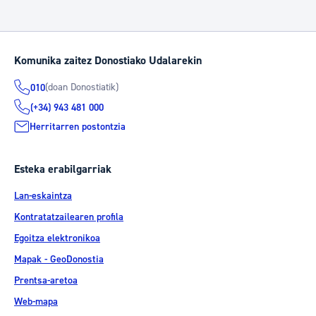
Komunika zaitez Donostiako Udalarekin
(doan Donostiatik)
010
(+34) 943 481 000
Herritarren postontzia
Esteka erabilgarriak
Lan-eskaintza
Kontratatzailearen profila
Egoitza elektronikoa
Mapak - GeoDonostia
Prentsa-aretoa
Web-mapa