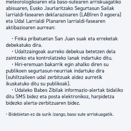
meteorologikoaren eta baso-sutearen arriskuagatiko
abisuaren, Eusko Jaurlaritzako Segurtasun Sailak
larrialdi-fasearen deklarazioaren (LABIren 0 egoera)
eta Udal Larrialdi Planaren larrialdi-fasearen
aktibazioaren aurrean:
• Finka pribatuetan San Juan suak eta erreketak
debekatuko dira.
• Udaltzaingoak aurreko debekua betetzen dela
zaintzeko eta kontrolatzeko lanak indartuko ditu.
• Hiri-eremuan bakarrik egin ahalko diren su
publikoen segurtasun-neurriak indartuko dira
(suhiltzaileen udal zerbitzuak aldez aurretik
ikuskatuko ditu su publikoak).
• Udaleko Babes Zibilak informazio-alertak bidaliko
ditu SMS bidez eta posta elektronikoz, harpidetza
bidezko alerta-zerbitzuaren bidez.
• Bidebietan ez da surik izango, baso sute arriskuagatik.