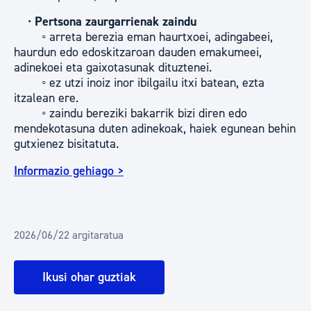
•
Pertsona zaurgarrienak zaindu
◦ arreta berezia eman haurtxoei, adingabeei,
haurdun edo edoskitzaroan dauden emakumeei,
adinekoei eta gaixotasunak dituztenei.
◦ ez utzi inoiz inor ibilgailu itxi batean, ezta
itzalean ere.
◦ zaindu bereziki bakarrik bizi diren edo
mendekotasuna duten adinekoak, haiek egunean behin
gutxienez bisitatuta.
Informazio gehiago >
2026/06/22 argitaratua
Ikusi ohar guztiak