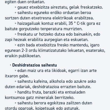
egiten duen orduetan.
◦ gauez etxebizitza aireztatu, gelak freskatzeko.
◦ saihestu eguneko erdiko orduetan beroa
sortzen duten etxetresna elektrikoak erabiltzea.
◦ haizagailuak kontuz erabili, 35 ° C-tik gora ez
baitute gorputzeko tenperatura murrizten.
◦ freskatu ur hotzeko dutxa edo bainuekin, edo
zapi hezeak erabilita aurpegian eta eskuetan.
◦ ezin bada etxebizitza fresko mantendu, igaro
egunean 2-3 ordu klimatizatutako lekuetan, esaterako,
eraikin publikoetan.
•
Deshidratazioa saihestu
◦ edan maiz ura eta likidoak, egarri izan arte
itxaron gabe.
◦ saihestu kafeina, alkohola edo azukre asko
duten edariak, deshidratazioa errazten baitute.
◦ handitu fruta, barazki eta entsaladen
kontsumoa gatz mineralak berritzeko.
◦ saihestu berora egokitzea zailtzen duten
otordu oparoak, koipetsuak edo astunak.