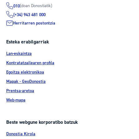
(doan Donostiatik)
010
(+34) 943 481 000
Herritarren postontzia
Esteka erabilgarriak
Lan-eskaintza
Kontratatzailearen profila
Egoitza elektronikoa
Mapak - GeoDonostia
Prentsa-aretoa
Web-mapa
Beste webgune korporatibo batzuk
Donostia Kirola