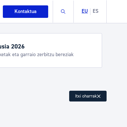
Buscar
EU
ES
Kontaktua
usia 2026
ketak eta garraio zerbitzu bereziak
intza
Itxi oharrak
ndakinak eta ingurumena