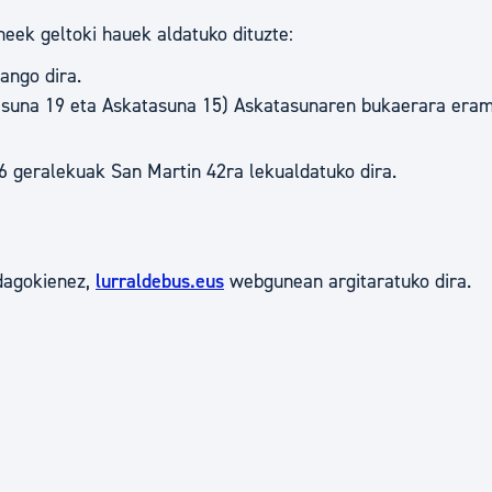
eek geltoki hauek aldatuko dituzte:
ango dira.
asuna 19 eta Askatasuna 15) Askatasunaren bukaerara eram
 6 geralekuak San Martin 42ra lekualdatuko dira.
 dagokienez,
lurraldebus.eus
webgunean argitaratuko dira.