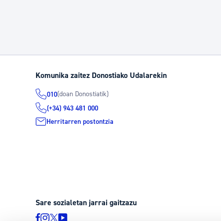
Komunika zaitez Donostiako Udalarekin
(doan Donostiatik)
010
(+34) 943 481 000
Herritarren postontzia
Sare sozialetan jarrai gaitzazu