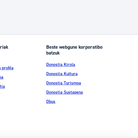
riak
Beste webgune korporatibo
batzuk
Donostia Kirola
 profila
Donostia Kultura
oa
Donostia Turismoa
tia
Donostia Sustapena
Dbus