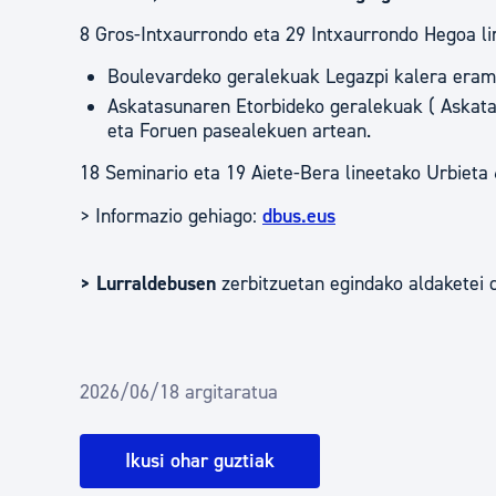
8 Gros-Intxaurrondo eta 29 Intxaurrondo Hegoa lin
Boulevardeko geralekuak Legazpi kalera eram
Askatasunaren Etorbideko geralekuak ( Askat
eta Foruen pasealekuen artean.
18 Seminario eta 19 Aiete-Bera lineetako Urbieta
> Informazio gehiago:
dbus.eus
> Lurraldebusen
zerbitzuetan egindako aldaketei
2026/06/18 argitaratua
Ikusi ohar guztiak