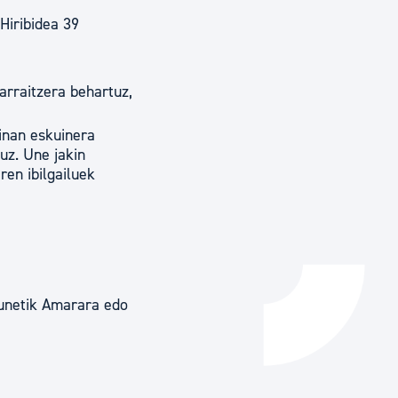
Hiribidea 39
Izapideen katalogoa
arraitzera behartuz,
Tramitaziorako laguntza
inan eskuinera
uz. Une jakin
ren ibilgailuek
gunetik Amarara edo