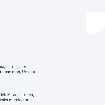
ta enplegua
ubideak eta bizikidetza
tea, hormigoizko
te horretan, Urbieta
oriek Miramar kalea,
erako murrizketa