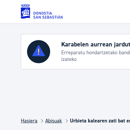
Eduki nagusira joan
Karabelen aurrean jardut
Zerbitzuak
Erreparatu hondartzetako bande
izateko
Errolda eta gai pertsonalak
Gizarte-zerbitzuak
Mugikortasuna
Hasiera
Abisuak
Urbieta kalearen zati bat 