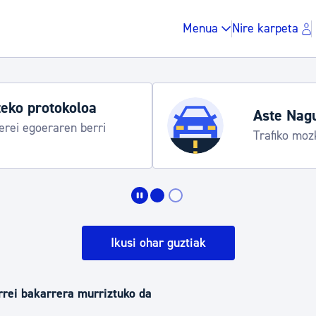
Menua
Nire karpeta
eko protokoloa
Aste Nag
rei egoeraren berri
Trafiko moz
Zergak eta isunak
Etxebizitza eta hirig
Ikusi ohar guztiak
Gune publikoa, ho
errei bakarrera murriztuko da