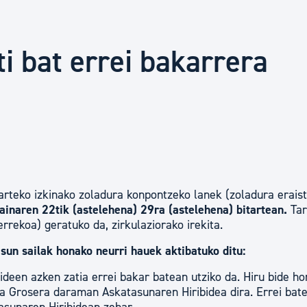
Euskara
i bat errei bakarrera
Garapen ekonomikoa e
Berdintasuna, Giza Esk
Kultura
arteko izkinako zoladura konpontzeko lanek (zoladura erais
ainaren 22tik (astelehena) 29ra (astelehena) bitartean.
Tar
Turismoa
rrekoa) geratuko da, zirkulaziorako irekita.
sun sailak honako neurri hauek aktibatuko ditu:
ideen azken zatia errei bakar batean utziko da. Hiru bide h
a Grosera daraman Askatasunaren Hiribidea dira. Errei bat