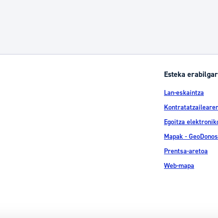
Esteka erabilgar
Lan-eskaintza
Kontratatzailearen
Egoitza elektronik
Mapak - GeoDonos
Prentsa-aretoa
Web-mapa