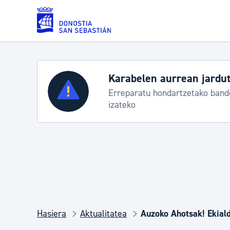
Eduki nagusira joan
Karabelen aurrean jardut
Zerbitzuak
Erreparatu hondartzetako bande
izateko
Errolda eta gai pertsonalak
Gizarte-zerbitzuak
Mugikortasuna
Hasiera
Aktualitatea
Auzoko Ahotsak! Ekial