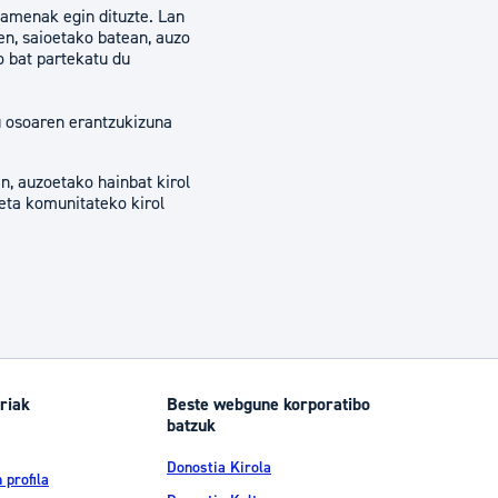
samenak egin dituzte. Lan
en, saioetako batean, auzo
o bat partekatu du
su osoaren erantzukizuna
an, auzoetako hainbat kirol
eta komunitateko kirol
riak
Beste webgune korporatibo
batzuk
Donostia Kirola
 profila