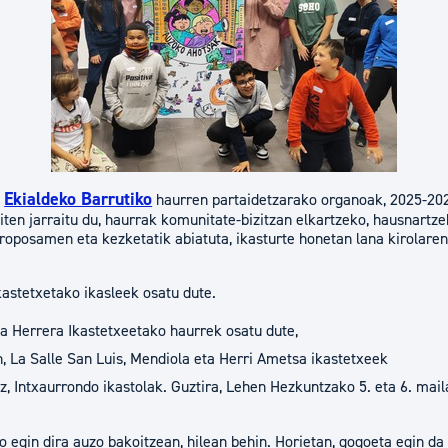
tea
Udal administrazioa
Iragarki ofizialen taula
Egutegi fiskala
enda
Gardentasun ataria
Ekialdeko Barrutiko
o
haurren partaidetzarako organoak, 2025-202
iten jarraitu du, haurrak komunitate-bizitzan elkartzeko, hausnartz
ako proposamen eta kezketatik abiatuta, ikasturte honetan lana kirolare
kastetxetako ikasleek osatu dute.
ta Herrera Ikastetxeetako haurrek osatu dute,
n, La Salle San Luis, Mendiola eta Herri Ametsa ikastetxeek
z, Intxaurrondo ikastolak. Guztira, Lehen Hezkuntzako 5. eta 6. mai
io egin dira auzo bakoitzean, hilean behin. Horietan, gogoeta egin da