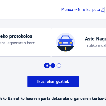
Menua
Nire karpeta
eko protokoloa
Aste Nag
rei egoeraren berri
Trafiko moz
Zergak eta isunak
Etxebizitza eta hirig
Ikusi ohar guztiak
Gune publikoa, ho
deko Barrutiko haurren partaidetzarako organoaren kurtso-