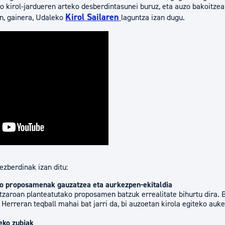
 kirol-jardueren arteko desberdintasunei buruz, eta auzo bakoitzean
Kirol Sailaren
n, gainera, Udaleko
laguntza izan dugu.
ezberdinak izan ditu:
ko proposamenak gauzatzea eta aurkezpen-ekitaldia
tzaroan planteatutako proposamen batzuk errealitate bihurtu dira. B
ta Herreran teqball mahai bat jarri da, bi auzoetan kirola egiteko auk
eko zubiak