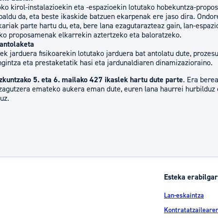
oko kirol-instalazioekin eta -espazioekin lotutako hobekuntza-propo
baldu da, eta beste ikaskide batzuen ekarpenak ere jaso dira. Ondor
kariak parte hartu du, eta, bere lana ezagutarazteaz gain, lan-espazi
ako proposamenak elkarrekin aztertzeko eta baloratzeko.
antolaketa
k jarduera fisikoarekin lotutako jarduera bat antolatu dute, proze
ngintza eta prestaketatik hasi eta jardunaldiaren dinamizazioraino.
kuntzako 5. eta 6. mailako 427 ikaslek hartu dute parte
. Era bere
ezagutzera emateko aukera eman dute, euren lana haurrei hurbilduz 
tuz.
Esteka erabilgar
Lan-eskaintza
Kontratatzailearen