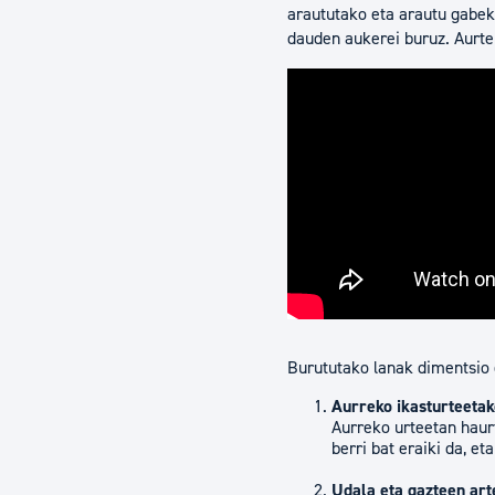
araututako eta arautu gabeko
dauden aukerei buruz. Aurte
Burututako lanak dimentsio 
Aurreko ikasturteeta
Aurreko urteetan haur
berri bat eraiki da, e
Udala eta gazteen art