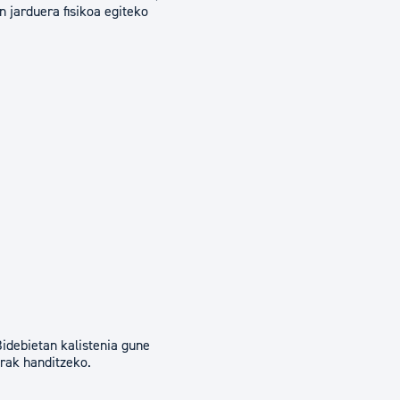
 jarduera fisikoa egiteko
idebietan kalistenia gune
erak handitzeko.