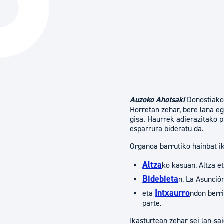
Hiria
Aktualita
Hiria orain
Albisteak
Hiria ezagutu
Abisuak
Etorkizuneko hiria
Kultur ag
Auzoko Ahotsak!
Donostiak
Horretan zehar, bere lana eg
gisa. ​​​​​​Haurrek adierazit
esparrura bideratu da.
Organoa barrutiko hainbat i
Altza
ko kasuan, Altza e
Bidebieta
n, La Asunció
Intxaurro
eta
ndon berri
parte.
Ikasturtean zehar sei lan-sa