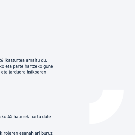
Izapideen katalogoa
Tramitaziorako laguntza
6 ikasturtea amaitu du.
eko eta parte hartzeko gune
n eta jarduera fisikoaren
lako 45 haurrek hartu dute
 kirolaren esanahiari buruz,