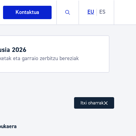
Buscar
EU
ES
Kontaktua
usia 2026
ketak eta garraio zerbitzu bereziak
intza
Itxi oharrak
ndakinak eta ingurumena
bukaera