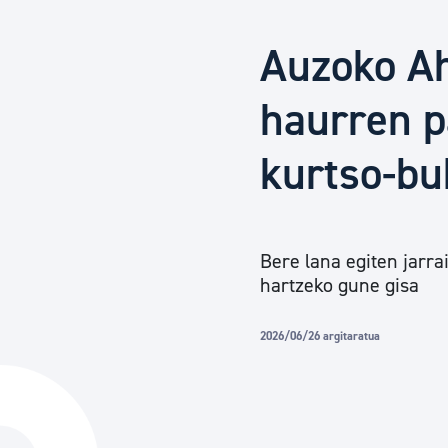
Herritarren segurtasuna eta larrialdiak
Auzoko Ah
Osasun publikoa, animaliak eta kontsumoa
haurren p
kurtso-bu
Haurrak eta gazteak
Herritarren partaidetza eta elkartegintza
Bere lana egiten jarra
hartzeko gune gisa
Kirola
2026/06/26 argitaratua