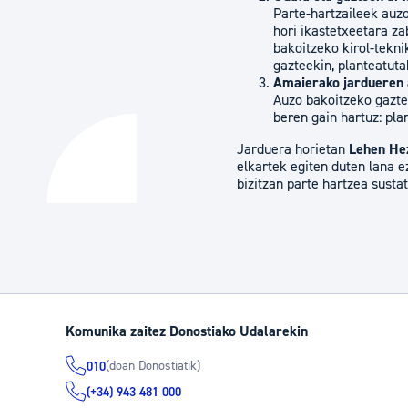
Parte-hartzaileek auz
hori ikastetxeetara za
bakoitzeko kirol-tekni
gazteekin, planteatut
Amaierako jardueren 
Auzo bakoitzeko gaztee
beren gain hartuz: pla
Jarduera horietan
Lehen Hez
elkartek egiten duten lana 
bizitzan parte hartzea susta
Komunika zaitez Donostiako Udalarekin
(doan Donostiatik)
010
(+34) 943 481 000