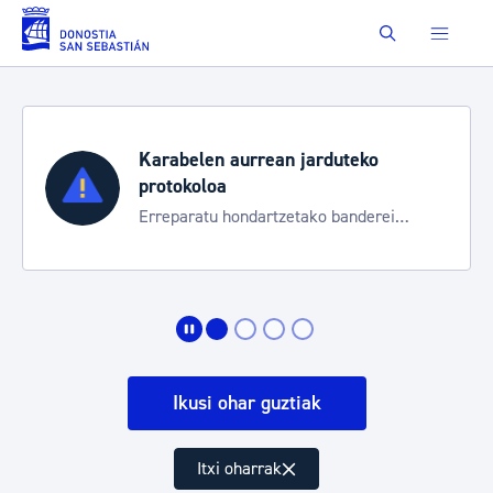
Eduki nagusira joan
Buscar
Karabelen aurrean jarduteko
protokoloa
Erreparatu hondartzetako banderei
egoeraren berri izateko
Ikusi ohar guztiak
Itxi oharrak