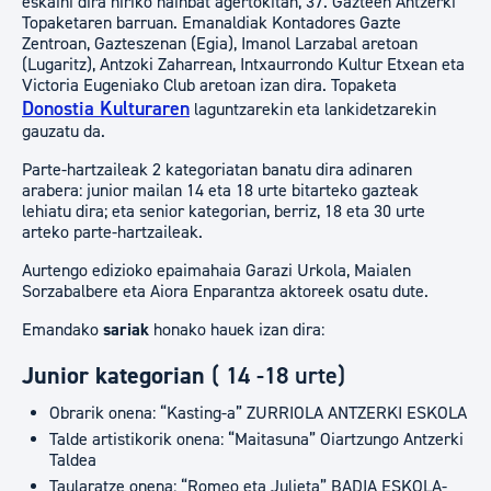
eskaini dira hiriko hainbat agertokitan, 37. Gazteen Antzerki
Topaketaren barruan. Emanaldiak Kontadores Gazte
Zentroan, Gazteszenan (Egia), Imanol Larzabal aretoan
(Lugaritz), Antzoki Zaharrean, Intxaurrondo Kultur Etxean eta
Victoria Eugeniako Club aretoan izan dira. Topaketa
Donostia Kulturaren
laguntzarekin eta lankidetzarekin
gauzatu da.
Parte-hartzaileak 2 kategoriatan banatu dira adinaren
arabera: junior mailan 14 eta 18 urte bitarteko gazteak
lehiatu dira; eta senior kategorian, berriz, 18 eta 30 urte
arteko parte-hartzaileak.
Aurtengo edizioko epaimahaia Garazi Urkola, Maialen
Sorzabalbere eta Aiora Enparantza aktoreek osatu dute.
Emandako
sariak
honako hauek izan dira:
Junior kategorian
( 14 -18 urte)
Obrarik onena: “Kasting-a” ZURRIOLA ANTZERKI ESKOLA
Talde artistikorik onena: “Maitasuna” Oiartzungo Antzerki
Taldea
Taularatze onena: “Romeo eta Julieta” BADIA ESKOLA-