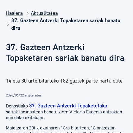
Hasiera
Aktualitatea
37. Gazteen Antzerki Topaketaren sariak banatu
dira
37. Gazteen Antzerki
Topaketaren sariak banatu dira
14 eta 30 urte bitarteko 182 gaztek parte hartu dute
2026/06/22 argitaratua
37. Gazteen Antzerki Topaketetako
Donostiako
sariak larunbatean banatu ziren Victoria Eugenia antzokian
egindako ekitaldian.
Maiatzaren 20tik ekainaren 18ra bitartean, 18 antzezlan