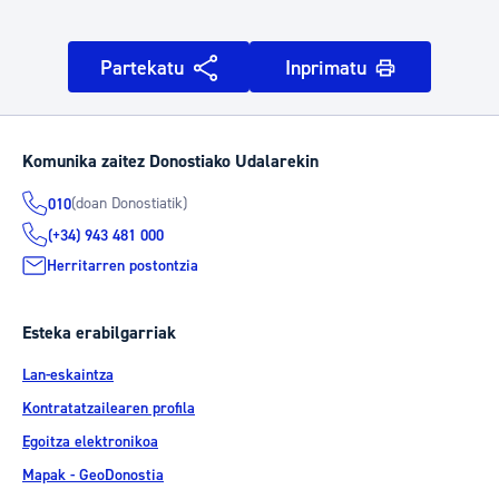
Partekatu
Inprimatu
Komunika zaitez Donostiako Udalarekin
(doan Donostiatik)
010
(+34) 943 481 000
Herritarren postontzia
Esteka erabilgarriak
Lan-eskaintza
Kontratatzailearen profila
Egoitza elektronikoa
Mapak - GeoDonostia