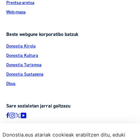
Prentsa-aretoa
Web-mapa
Beste webgune korporatibo batzuk
Donostia Kirola
Donostia Kultura
Donostia Turismoa
Donostia Sustapena
Dbus
Sare sozialetan jarrai gaitzazu
Donostia.eus atariak cookieak erabiltzen ditu, eduki