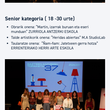
Senior kategoria
( 18 -30 urte)
Obrarik onena: “Martin, izarrak buruan eta eseri
munduan” ZURRIOLA ANTZERKI ESKOLA
Talde artistikorik onena: “Heridas abiertas” M.A StudioLab
Taularatze onena: “Ñam-ñam: Jatetxeen gerra hotza”
ERRENTERIAKO HERRI ARTE ESKOLA