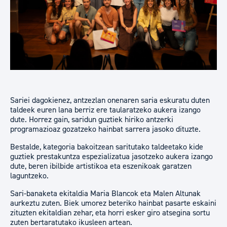
Sariei dagokienez, antzezlan onenaren saria eskuratu duten
taldeek euren lana berriz ere taularatzeko aukera izango
dute. Horrez gain, saridun guztiek hiriko antzerki
programazioaz gozatzeko hainbat sarrera jasoko dituzte.
Bestalde, kategoria bakoitzean saritutako taldeetako kide
guztiek prestakuntza espezializatua jasotzeko aukera izango
dute, beren ibilbide artistikoa eta eszenikoak garatzen
laguntzeko.
Sari-banaketa ekitaldia Maria Blancok eta Malen Altunak
aurkeztu zuten. Biek umorez beteriko hainbat pasarte eskaini
zituzten ekitaldian zehar, eta horri esker giro atsegina sortu
zuten bertaratutako ikusleen artean.