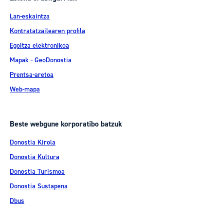
Lan-eskaintza
Kontratatzailearen profila
Egoitza elektronikoa
Mapak - GeoDonostia
Prentsa-aretoa
Web-mapa
Beste webgune korporatibo batzuk
Donostia Kirola
Donostia Kultura
Donostia Turismoa
Donostia Sustapena
Dbus