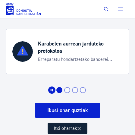
Eduki nagusira joan
Buscar
Karabelen aurrean jarduteko
protokoloa
Erreparatu hondartzetako banderei
egoeraren berri izateko
Ikusi ohar guztiak
Itxi oharrak