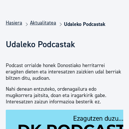
Hasiera
Aktualitatea
Udaleko Podcastak
Udaleko Podcastak
Podcast orrialde honek Donostiako herritarrei
eragiten dieten eta interesatzen zaizkien udal berriak
biltzen ditu, audioan.
Nahi denean entzuteko, ordenagailura edo
mugikorrera jaitsita, doan eta iragarkirik gabe.
Interesatzen zaizun informazioa besterik ez.