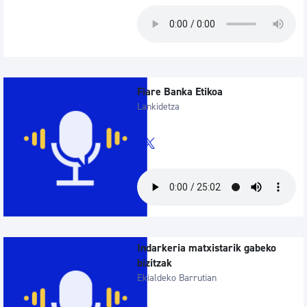
Fiare Banka Etikoa
Lankidetza
Indarkeria matxistarik gabeko
bizitzak
Ekialdeko Barrutian