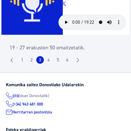
19 - 27 erakusten 50 emaitzetatik.
1
2
3
4
5
6
Orrialdea
Orrialdea
Orrialdea
Orrialdea
Orrialdea
Orrialdea
Komunika zaitez Donostiako Udalarekin
(doan Donostiatik)
010
(+34) 943 481 000
Herritarren postontzia
Esteka erabilgarriak