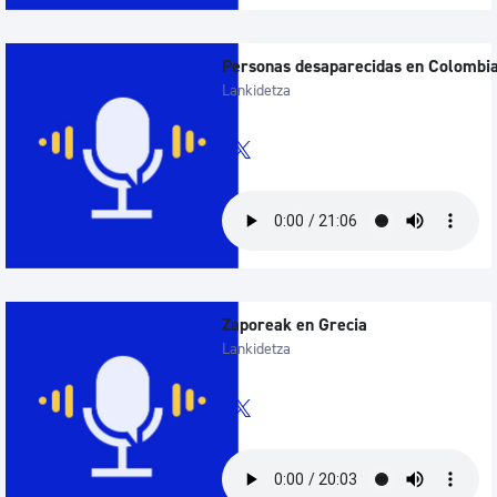
Personas desaparecidas en Colombi
Lankidetza
Zaporeak en Grecia
Lankidetza