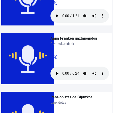
Anna Franken gaztanoindoa
Giza eskubideak
Pensionistas de Gipuzkoa
Lankidetza