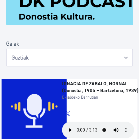
Gaiak
IGNACIA DE ZABALO, NORNAI
(Donostia, 1905 – Bartzelona, 1939)
Ekialdeko Barrutian