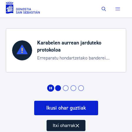
Eduki nagusira joan
Buscar
Karabelen aurrean jarduteko
protokoloa
Erreparatu hondartzetako banderei
egoeraren berri izateko
Ikusi ohar guztiak
Itxi oharrak