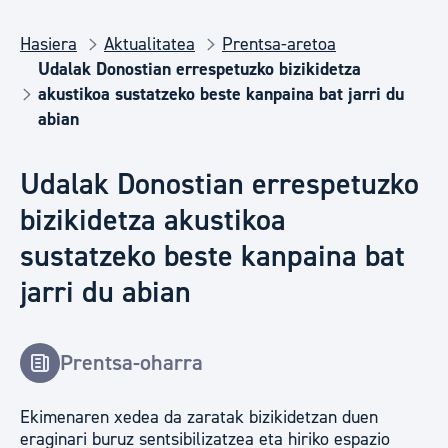
Hasiera
Aktualitatea
Prentsa-aretoa
Udalak Donostian errespetuzko bizikidetza
akustikoa sustatzeko beste kanpaina bat jarri du
abian
Udalak Donostian errespetuzko
bizikidetza akustikoa
sustatzeko beste kanpaina bat
jarri du abian
Prentsa-oharra
Ekimenaren xedea da zaratak bizikidetzan duen
eraginari buruz sentsibilizatzea eta hiriko espazio