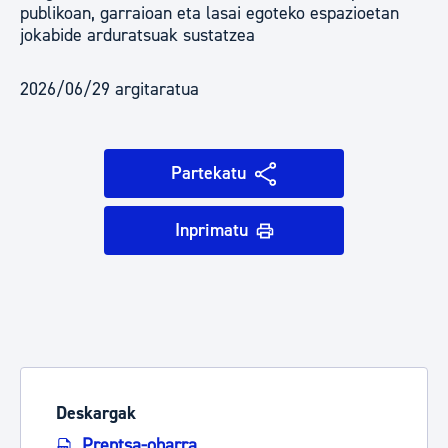
publikoan, garraioan eta lasai egoteko espazioetan
jokabide arduratsuak sustatzea
2026/06/29 argitaratua
Partekatu
Inprimatu
Deskargak
Prentsa-oharra