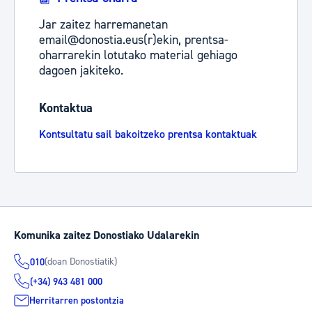
Jar zaitez harremanetan
email@donostia.eus(r)ekin, prentsa-
oharrarekin lotutako material gehiago
dagoen jakiteko.
Kontaktua
Kontsultatu sail bakoitzeko prentsa kontaktuak
Komunika zaitez Donostiako Udalarekin
(doan Donostiatik)
010
(+34) 943 481 000
Herritarren postontzia