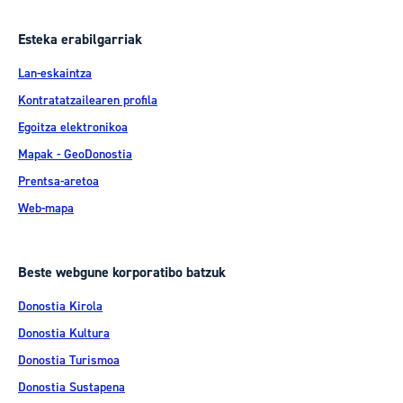
Esteka erabilgarriak
Lan-eskaintza
Kontratatzailearen profila
Egoitza elektronikoa
Mapak - GeoDonostia
Prentsa-aretoa
Web-mapa
Beste webgune korporatibo batzuk
Donostia Kirola
Donostia Kultura
Donostia Turismoa
Donostia Sustapena