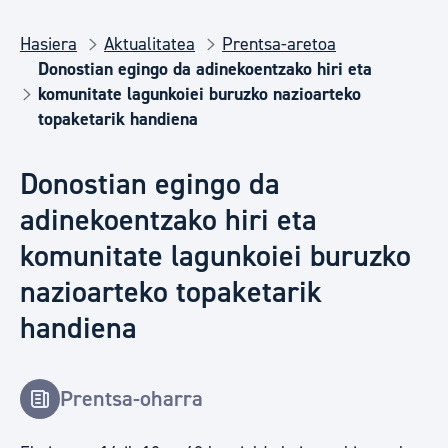
Hasiera
Aktualitatea
Prentsa-aretoa
Donostian egingo da adinekoentzako hiri eta
komunitate lagunkoiei buruzko nazioarteko
topaketarik handiena
Donostian egingo da
adinekoentzako hiri eta
komunitate lagunkoiei buruzko
nazioarteko topaketarik
handiena
Prentsa-oharra