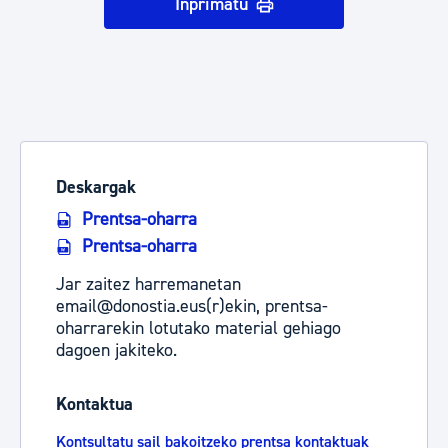
Inprimatu
Deskargak
Prentsa-oharra
Prentsa-oharra
Jar zaitez harremanetan
email@donostia.eus(r)ekin, prentsa-
oharrarekin lotutako material gehiago
dagoen jakiteko.
Kontaktua
Kontsultatu sail bakoitzeko prentsa kontaktuak