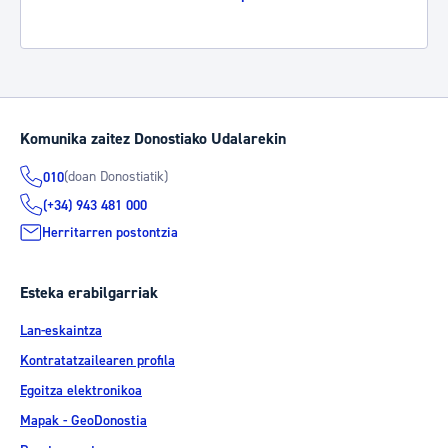
Komunika zaitez Donostiako Udalarekin
(doan Donostiatik)
010
(+34) 943 481 000
Herritarren postontzia
Esteka erabilgarriak
Lan-eskaintza
Kontratatzailearen profila
Egoitza elektronikoa
Mapak - GeoDonostia