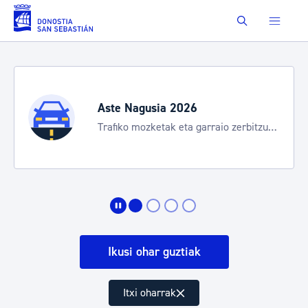
Eduki nagusira joan
Buscar
Aste Nagusia 2026
Trafiko mozketak eta garraio zerbitzu
bereziak
Ikusi ohar guztiak
Itxi oharrak