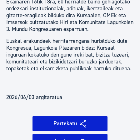
Ekainaren 16tik 18ra, 60 herrialde baino gehiagotako
ordezkari instituzionalak, adituak, ikertzaileak eta
gizarte-eragileak bilduko dira Kursaalen, OMEk eta
Imsersok bultzatutako Hiri eta Komunitate Lagunkoien
3. Mundu Kongresuaren esparruan.
Euskal erakundeek herritarrengana hurbilduko dute
Kongresua, Lagunkoia Plazaren bidez: Kursaal
inguruan kokatuko den gune ireki bat, bizitza luzeari,
komunitateari eta bizikidetzari buruzko jarduerak,
topaketak eta elkarrizketa publikoak hartuko dituena.
2026/06/03 argitaratua
Partekatu