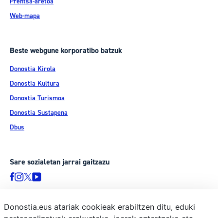
Prentsa-aretoa
Web-mapa
Beste webgune korporatibo batzuk
Donostia Kirola
Donostia Kultura
Donostia Turismoa
Donostia Sustapena
Dbus
Sare sozialetan jarrai gaitzazu
Donostia.eus atariak cookieak erabiltzen ditu, eduki