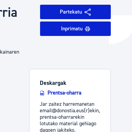
rria
Partekatu
ta enplegua
Inprimatu
ubideak eta bizikidetza
ekainaren
Deskargak
Prentsa-oharra
Jar zaitez harremanetan
email@donostia.eus(r)ekin,
prentsa-oharrarekin
lotutako material gehiago
dagoen jakiteko.