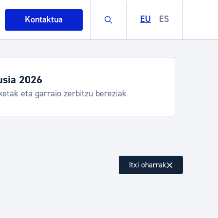
Buscar
EU
ES
Kontaktua
usia 2026
ketak eta garraio zerbitzu bereziak
intza
Itxi oharrak
ndakinak eta ingurumena