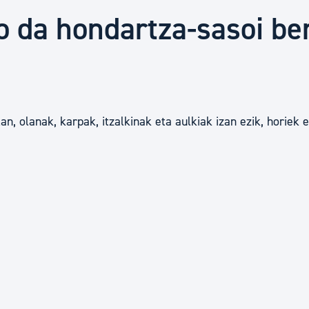
Euskara
 da hondartza-sasoi be
Garapen ekonomikoa e
Berdintasuna, Giza Esk
an, olanak, karpak, itzalkinak eta aulkiak izan ezik, horiek 
Kultura
Turismoa