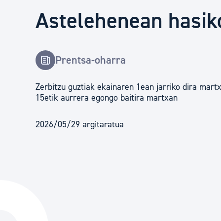
Herritarren segurtasuna eta larrialdiak
Astelehenean hasiko
Osasun publikoa, animaliak eta kontsumoa
Prentsa-oharra
Haurrak eta gazteak
Zerbitzu guztiak ekainaren 1ean jarriko dira martx
15etik aurrera egongo baitira martxan
Herritarren partaidetza eta elkartegintza
2026/05/29 argitaratua
Kirola