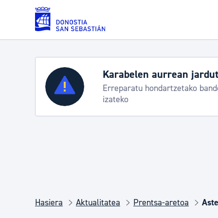
Eduki nagusira joan
Karabelen aurrean jardut
Zerbitzuak
Erreparatu hondartzetako bande
izateko
Errolda eta gai pertsonalak
Gizarte-zerbitzuak
Mugikortasuna
Hasiera
Aktualitatea
Prentsa-aretoa
Aste