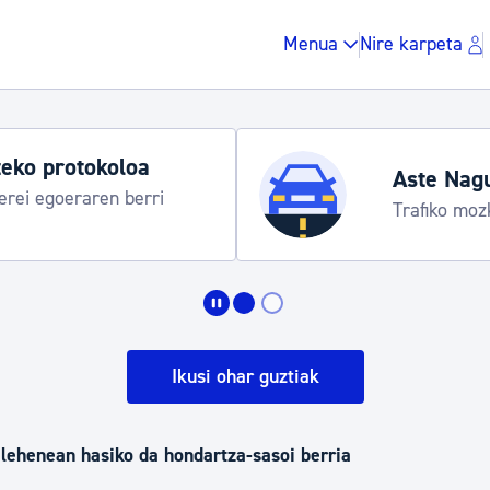
Menua
Nire karpeta
eko protokoloa
Aste Nag
rei egoeraren berri
Trafiko moz
Zergak eta isunak
Etxebizitza eta hirig
Ikusi ohar guztiak
Gune publikoa, ho
lehenean hasiko da hondartza-sasoi berria