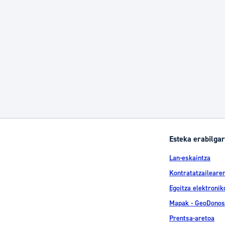
tea
Udal administrazioa
Iragarki ofizialen taula
Egutegi fiskala
enda
Gardentasun ataria
Esteka erabilgar
Lan-eskaintza
Kontratatzailearen
Egoitza elektronik
Mapak - GeoDonos
Prentsa-aretoa