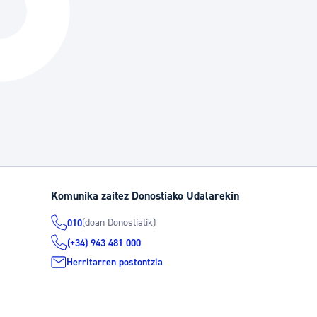
Hiria
Aktualita
Hiria orain
Albisteak
Hiria ezagutu
Abisuak
Etorkizuneko hiria
Kultur ag
Komunika zaitez Donostiako Udalarekin
(doan Donostiatik)
010
(+34) 943 481 000
Herritarren postontzia