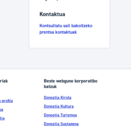
Izapideen katalogoa
Kontaktua
Kontsultatu sail bakoitzeko
Tramitaziorako laguntza
prentsa kontaktuak
riak
Beste webgune korporatibo
batzuk
Donostia Kirola
 profila
Donostia Kultura
oa
Donostia Turismoa
tia
Donostia Sustapena