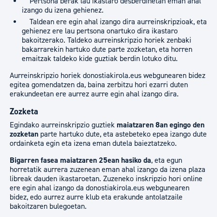
Pertsona berak lau ikastaro desberdinetan eman ahal
izango du izena gehienez.
Taldean ere egin ahal izango dira aurreinskripzioak, eta
gehienez ere lau pertsona onartuko dira ikastaro
bakoitzerako. Taldeko aurreinskripzio horiek zenbaki
bakarrarekin hartuko dute parte zozketan, eta horren
emaitzak taldeko kide guztiak berdin lotuko ditu.
Aurreinskripzio horiek donostiakirola.eus webgunearen bidez
egitea gomendatzen da, baina zerbitzu hori ezarri duten
erakundeetan ere aurrez aurre egin ahal izango dira.
Zozketa
Egindako aurreinskripzio guztiek
maiatzaren 8an egingo den
zozketan
parte hartuko dute, eta astebeteko epea izango dute
ordainketa egin eta izena eman dutela baieztatzeko.
Bigarren fasea maiatzaren 25ean hasiko da
, eta egun
horretatik aurrera zuzenean eman ahal izango da izena plaza
libreak dauden ikastaroetan. Zuzeneko inskripzio hori online
ere egin ahal izango da donostiakirola.eus webgunearen
bidez, edo aurrez aurre klub eta erakunde antolatzaile
bakoitzaren bulegoetan.