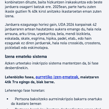
konbinatzen dituzte, baita hizkuntzen irakaskuntza edo beste
jarduera osagarri batzuk ere. 2025ean, parte hartu zuten
ikasle guztien % 40k kirol anitzeko ikastaroetan eman zuten
izena.
Jarduera ezagunago horiez gain, UDA 2026 kanpainak 42
jardueraren artean hautatzeko aukera emango du, hala nola
arrauna, arku tiroa, urpekaritza, bela, mendi bizikleta,
eskalada, skate, esgrima, hipika, padel, etab., edo hain
ezagunak ez diren jarduerak, hala nola crosskids, crosstens,
pickleball edo eskimotajea.
Izena emateko sistema
Azken urteetako inskripzio sistema mantentzen da, bi fase
desberdinekin.
aurretiko izen-emateak
Lehenbiziko fasea,
, maiatzaren
4tik 7ra egingo da, biak barne.
Lehenengo fase honetan:
Pertsona bakoitzeko aurreinskripzio bakarra onartuko
da ikastaro berean