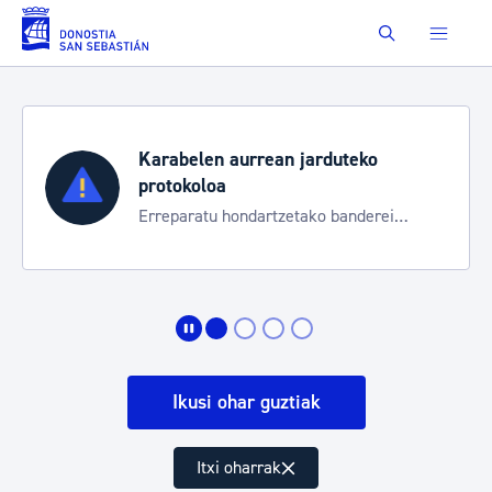
Eduki nagusira joan
Buscar
Karabelen aurrean jarduteko
protokoloa
Erreparatu hondartzetako banderei
egoeraren berri izateko
Ikusi ohar guztiak
Itxi oharrak