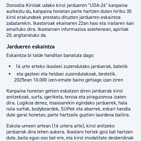
Donostia Kirolak udako kirol jardueren "UDA-26" kanpaina
aurkeztu du, kanpaina honetan parte hartzen duten hiriko 30
kirol erakundeek prestatu dituzten jardueren eskaintza
zabalarekin. Ikastaroak ekainaren 22an hasi eta irailaren 4an
amaituko dira. Ikastaroen informazioa aslehenean, apirilak
20, argitaratuko da.
Jardueren eskaintza
Eskaintza bi talde handitan banatuta dago:
16 urte arteko ikasleei zuzendutako jarduerak, batetik
eta gazteei eta helduei zuzendutakoak, bestetik.
2025ean 10.000 izen-emate baino gehiago izan ziren
Kanpaina honetan gehien eskatzen diren jarduerak kirol
anitzekoak, surfa, igeriketa, tenisa eta piraguismoa izaten
dira. Logikoa denez, itsasoarekin egindako jarduerek, hala
nola surfak, bodyboardek, SUPek eta abarrek, eskari handia
dute garai honetan, parte hartzaile guztien laurdena baitira.
Eskola-umeen artean (16 urtera arte), kirol anitzeko
jarduerak dira lehen aukera. Ikastaro horiek goiz bat hartzen
dute, baita egun oso bat ere, eta kirol modalitate desberdinak