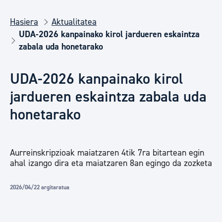
Hasiera
Aktualitatea
UDA-2026 kanpainako kirol jardueren eskaintza
zabala uda honetarako
UDA-2026 kanpainako kirol
jardueren eskaintza zabala uda
honetarako
Aurreinskripzioak maiatzaren 4tik 7ra bitartean egin
ahal izango dira eta maiatzaren 8an egingo da zozketa
2026/04/22 argitaratua