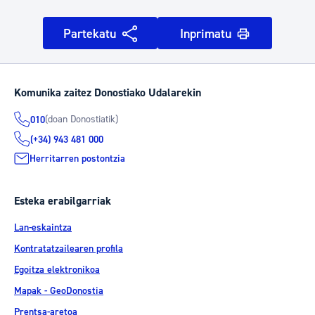
Partekatu
Inprimatu
Komunika zaitez Donostiako Udalarekin
(doan Donostiatik)
010
(+34) 943 481 000
Herritarren postontzia
Esteka erabilgarriak
Lan-eskaintza
Kontratatzailearen profila
Egoitza elektronikoa
Mapak - GeoDonostia
Prentsa-aretoa