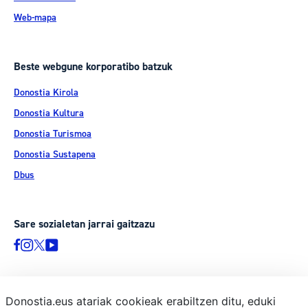
Web-mapa
Beste webgune korporatibo batzuk
Donostia Kirola
Donostia Kultura
Donostia Turismoa
Donostia Sustapena
Dbus
Sare sozialetan jarrai gaitzazu
Donostia.eus atariak cookieak erabiltzen ditu, eduki