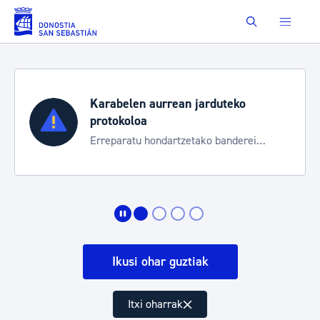
Eduki nagusira joan
Buscar
Karabelen aurrean jarduteko
protokoloa
Erreparatu hondartzetako banderei
egoeraren berri izateko
Ikusi ohar guztiak
Itxi oharrak