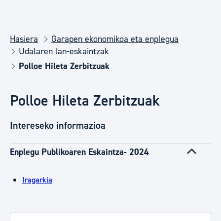
Hasiera
Garapen ekonomikoa eta enplegua
Udalaren lan-eskaintzak
Polloe Hileta Zerbitzuak
Polloe Hileta Zerbitzuak
Intereseko informazioa
Enplegu Publikoaren Eskaintza- 2024
Iragarkia