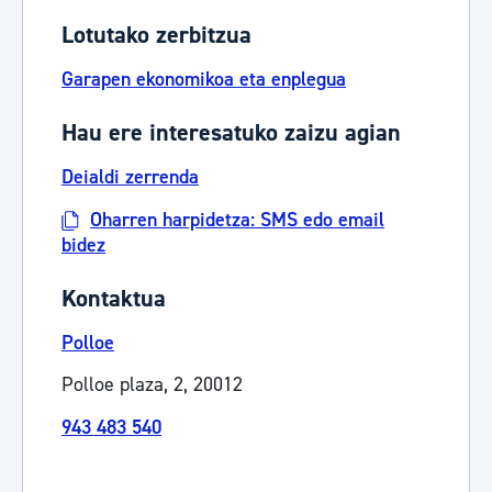
Lotutako zerbitzua
Garapen ekonomikoa eta enplegua
Hau ere interesatuko zaizu agian
Deialdi zerrenda
Oharren harpidetza: SMS edo email
bidez
Kontaktua
Polloe
Polloe plaza, 2, 20012
943 483 540