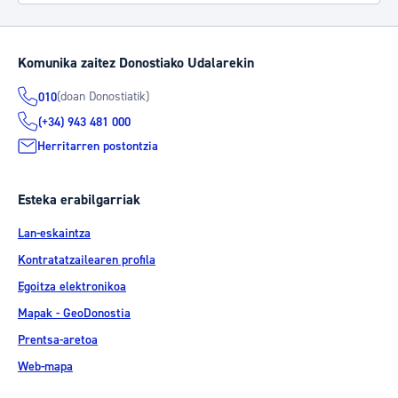
Komunika zaitez Donostiako Udalarekin
(doan Donostiatik)
010
(+34) 943 481 000
Herritarren postontzia
Esteka erabilgarriak
Lan-eskaintza
Kontratatzailearen profila
Egoitza elektronikoa
Mapak - GeoDonostia
Prentsa-aretoa
Web-mapa