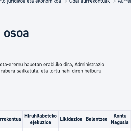
rlo juridikoa eta ekonomikoa
Udal aurrekontuak
Aurre
Euskara
Garapen ekonomikoa e
 osoa
Berdintasuna, Giza Esk
eta-eremu hauetan erabiliko dira, Administrazio
Kultura
rabera sailkatuta, eta lortu nahi diren helburu
Turismoa
Hiruhilabeteko
Kontu
rrekontua
Likidazioa
Balantzea
ejekuzioa
Nagusia