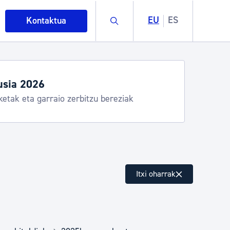
Buscar
EU
ES
Kontaktua
usia 2026
ketak eta garraio zerbitzu bereziak
intza
Itxi oharrak
ndakinak eta ingurumena