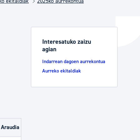
ko ekitaldiak
2025ko aurrekontua
ta enplegua
Interesatuko zaizu
agian
ubideak eta bizikidetza
Indarrean dagoen aurrekontua
Aurreko ekitaldiak
Araudia