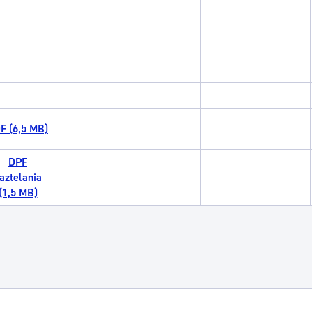
F (6,5 MB)
DPF
aztelania
(1,5 MB)