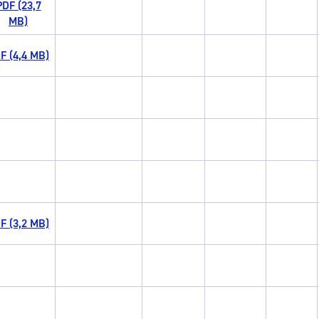
PDF (23,7
tea
Udal administrazioa
MB)
Iragarki ofizialen taula
F (4,4 MB)
Egutegi fiskala
enda
Gardentasun ataria
F (3,2 MB)