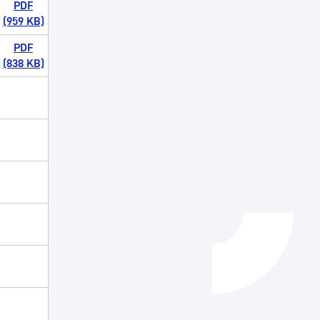
PDF
(959 KB)
Izapideen katalogoa
PDF
(838 KB)
Tramitaziorako laguntza