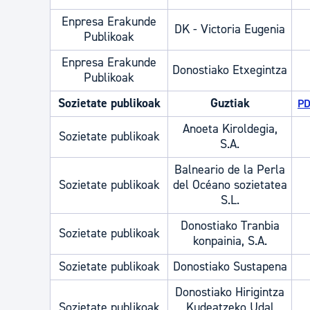
Enpresa Erakunde
DK - Victoria Eugenia
Publikoak
Enpresa Erakunde
Donostiako Etxegintza
Publikoak
Sozietate publikoak
Guztiak
PD
Anoeta Kiroldegia,
Sozietate publikoak
S.A.
Balneario de la Perla
Sozietate publikoak
del Océano sozietatea
S.L.
Donostiako Tranbia
Sozietate publikoak
konpainia, S.A.
Sozietate publikoak
Donostiako Sustapena
Donostiako Hirigintza
Sozietate publikoak
Kudeatzeko Udal