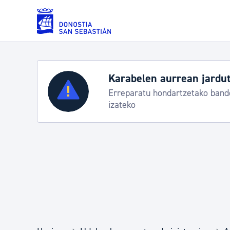
Eduki nagusira joan
Karabelen aurrean jardut
Zerbitzuak
Erreparatu hondartzetako bande
izateko
Errolda eta gai pertsonalak
Gizarte-zerbitzuak
Mugikortasuna