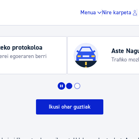
Menua
Nire karpeta
eko protokoloa
Aste Nag
rei egoeraren berri
Trafiko moz
Zergak eta isunak
Etxebizitza eta hirig
Ikusi ohar guztiak
Gune publikoa, ho