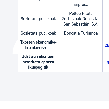
Enpresa
Polloe Hileta
Sozietate publikoak
Zerbitzuak Donostia-
San Sebastián, S.A.
Sozietate publikoak
Donostia Turismoa
Txosten ekonomiko-
PD
finantzieroa
Udal aurrekontuen
azterketa genero
g
ikuspegitik