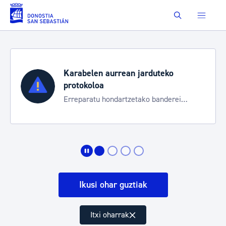
Eduki nagusira joan
Buscar
Karabelen aurrean jarduteko
protokoloa
Erreparatu hondartzetako banderei
egoeraren berri izateko
Ikusi ohar guztiak
Itxi oharrak