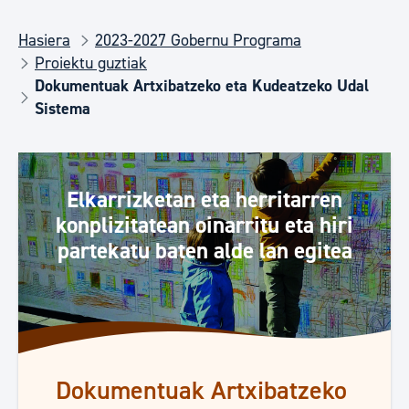
Hasiera
2023-2027 Gobernu Programa
Proiektu guztiak
Dokumentuak Artxibatzeko eta Kudeatzeko Udal
Sistema
Elkarrizketan eta herritarren
konplizitatean oinarritu eta hiri
partekatu baten alde lan egitea
Dokumentuak Artxibatzeko