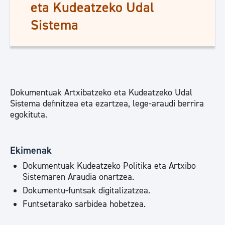
eta Kudeatzeko Udal
Sistema
Dokumentuak Artxibatzeko eta Kudeatzeko Udal
Sistema definitzea eta ezartzea, lege-araudi berrira
egokituta.
Ekimenak
Dokumentuak Kudeatzeko Politika eta Artxibo
Sistemaren Araudia onartzea.
Dokumentu-funtsak digitalizatzea.
Funtsetarako sarbidea hobetzea.