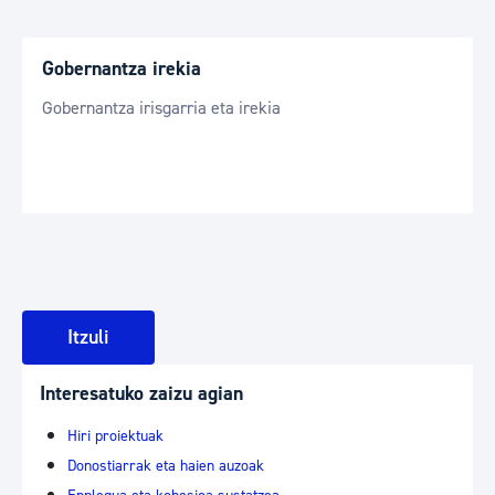
Gobernantza irekia
Gobernantza irisgarria eta irekia
Itzuli
Interesatuko zaizu agian
Hiri proiektuak
Donostiarrak eta haien auzoak