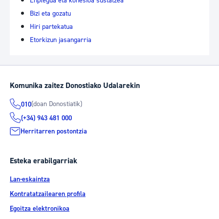
Enplegua eta kohesioa sustatzea
Bizi eta gozatu
Hiri partekatua
Etorkizun jasangarria
Komunika zaitez Donostiako Udalarekin
(doan Donostiatik)
010
(+34) 943 481 000
Herritarren postontzia
Esteka erabilgarriak
Lan-eskaintza
Kontratatzailearen profila
Egoitza elektronikoa