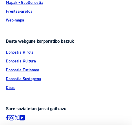
Mapak - GeoDonostia
Prentsa-aretoa
Web-mapa
Beste webgune korporatibo batzuk
Donostia Kirola
Donostia Kultura
Donostia Turismoa
Donostia Sustapena
Dbus
Sare sozialetan jarrai gaitzazu