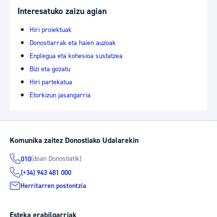
Interesatuko zaizu agian
Hiri proiektuak
Donostiarrak eta haien auzoak
Enplegua eta kohesioa sustatzea
Bizi eta gozatu
Hiri partekatua
Etorkizun jasangarria
Komunika zaitez Donostiako Udalarekin
(doan Donostiatik)
010
(+34) 943 481 000
Herritarren postontzia
Esteka erabilgarriak