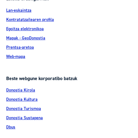
Lan-eskaintza
Kontratatzailearen profila
Egoitza elektronikoa
Mapak - GeoDonostia
Prentsa-aretoa
Web-mapa
Beste webgune korporatibo batzuk
Donostia Kirola
Donostia Kultura
Donostia Turismoa
Donostia Sustapena
Dbus