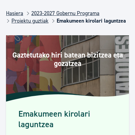
Hasiera
2023-2027 Gobernu Programa
Proiektu guztiak
Emakumeen kirolari laguntzea
Gaztetutako hiri batean bizitzea eta
gozatzea
Emakumeen kirolari
laguntzea