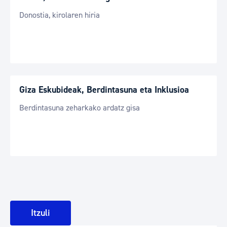
Donostia, kirolaren hiria
Giza Eskubideak, Berdintasuna eta Inklusioa
Berdintasuna zeharkako ardatz gisa
Itzuli