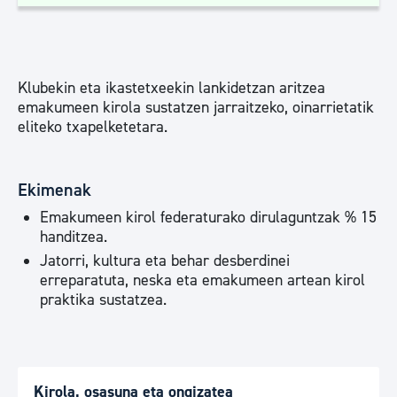
Klubekin eta ikastetxeekin lankidetzan aritzea
emakumeen kirola sustatzen jarraitzeko, oinarrietatik
eliteko txapelketetara.
Ekimenak
Emakumeen kirol federaturako dirulaguntzak % 15
handitzea.
Jatorri, kultura eta behar desberdinei
erreparatuta, neska eta emakumeen artean kirol
praktika sustatzea.
Kirola, osasuna eta ongizatea