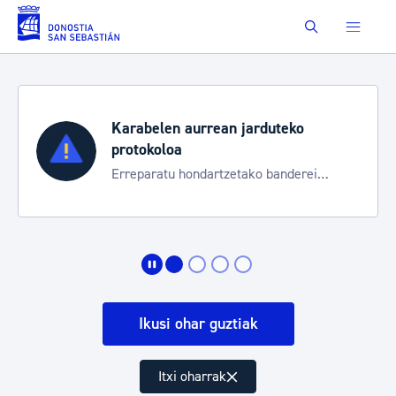
Eduki nagusira joan
Buscar
Karabelen aurrean jarduteko
protokoloa
Erreparatu hondartzetako banderei
egoeraren berri izateko
Ikusi ohar guztiak
Itxi oharrak