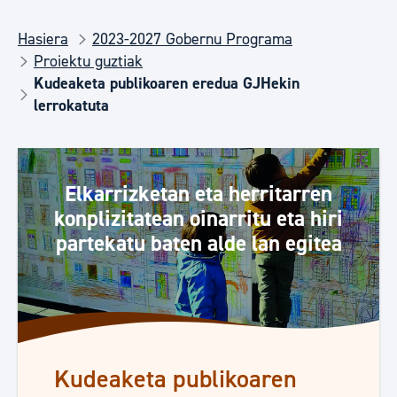
Hasiera
2023-2027 Gobernu Programa
Proiektu guztiak
Kudeaketa publikoaren eredua GJHekin
lerrokatuta
Elkarrizketan eta herritarren
konplizitatean oinarritu eta hiri
partekatu baten alde lan egitea
Kudeaketa publikoaren