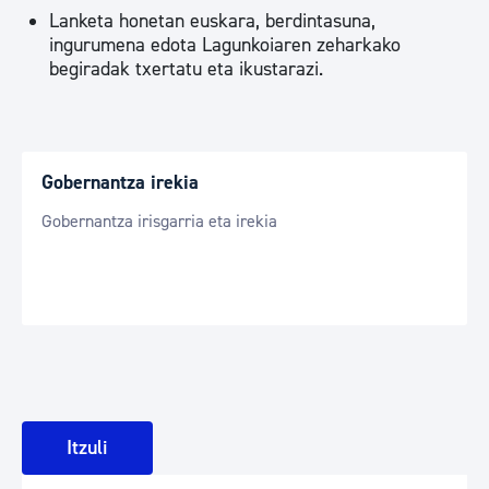
Lanketa honetan euskara, berdintasuna,
ingurumena edota Lagunkoiaren zeharkako
begiradak txertatu eta ikustarazi.
Gobernantza irekia
Gobernantza irisgarria eta irekia
Itzuli