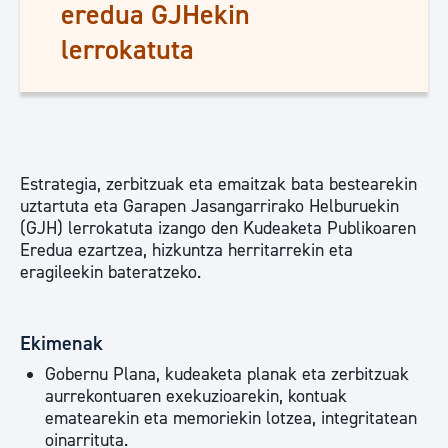
eredua GJHekin
lerrokatuta
Estrategia, zerbitzuak eta emaitzak bata bestearekin
uztartuta eta Garapen Jasangarrirako Helburuekin
(GJH) lerrokatuta izango den Kudeaketa Publikoaren
Eredua ezartzea, hizkuntza herritarrekin eta
eragileekin bateratzeko.
Ekimenak
Gobernu Plana, kudeaketa planak eta zerbitzuak
aurrekontuaren exekuzioarekin, kontuak
ematearekin eta memoriekin lotzea, integritatean
oinarrituta.