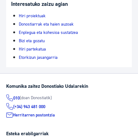
Interesatuko zaizu agian
Hiri proiektuak
Donostiarrak eta haien auzoak
Enplegua eta kohesioa sustatzea
Bizi eta gozatu
Hiri partekatua
Etorkizun jasangarria
Komunika zaitez Donostiako Udalarekin
(doan Donostiatik)
010
(+34) 943 481 000
Herritarren postontzia
Esteka erabilgarriak