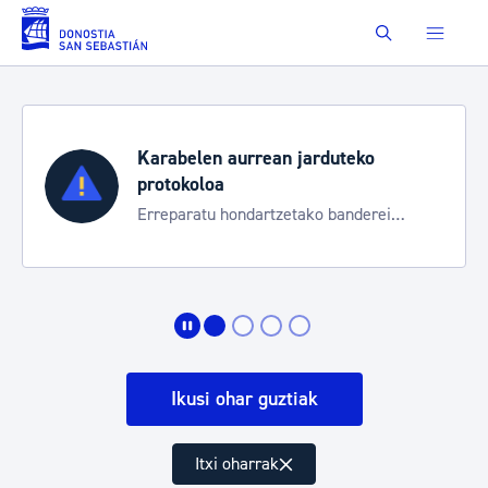
Eduki nagusira joan
Buscar
Karabelen aurrean jarduteko
protokoloa
Erreparatu hondartzetako banderei
egoeraren berri izateko
Ikusi ohar guztiak
Itxi oharrak