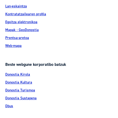
Lan-eskaintza
Kontratatzailearen profila
Egoitza elektronikoa
Mapak - GeoDonostia
Prentsa-aretoa
Web-mapa
Beste webgune korporatibo batzuk
Donostia Kirola
Donostia Kultura
Donostia Turismoa
Donostia Sustapena
Dbus