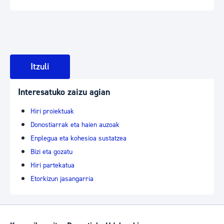
Itzuli
Interesatuko zaizu agian
Hiri proiektuak
Donostiarrak eta haien auzoak
Enplegua eta kohesioa sustatzea
Bizi eta gozatu
Hiri partekatua
Etorkizun jasangarria