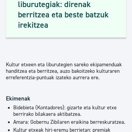
liburutegiak: direnak
berritzea eta beste batzuk
irekitzea
Kultur etxeen eta liburutegien sareko ekipamenduak
handitzea eta berritzea, auzo bakoitzeko kulturaren
erreferentzia-puntuak izateko aurrera ere.
Ekimenak
Bidebieta (Kontadores): gizarte eta kultur etxe
berrirako bilakaera aktibatzea.
Amara: Gobernu Zibilaren eraikina berreskuratzea.
Kultur etxeak hiri-eremu berrietan: premiak