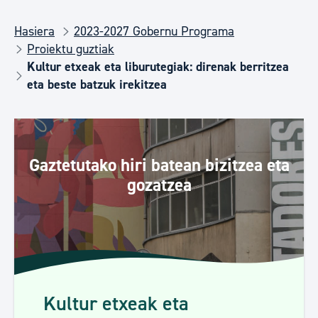
Hasiera
2023-2027 Gobernu Programa
Proiektu guztiak
Kultur etxeak eta liburutegiak: direnak berritzea
eta beste batzuk irekitzea
Gaztetutako hiri batean bizitzea eta
gozatzea
Kultur etxeak eta