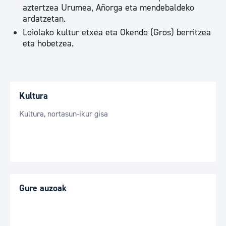
aztertzea Urumea, Añorga eta mendebaldeko
ardatzetan.
Loiolako kultur etxea eta Okendo (Gros) berritzea
eta hobetzea.
Kultura
Kultura, nortasun-ikur gisa
Gure auzoak