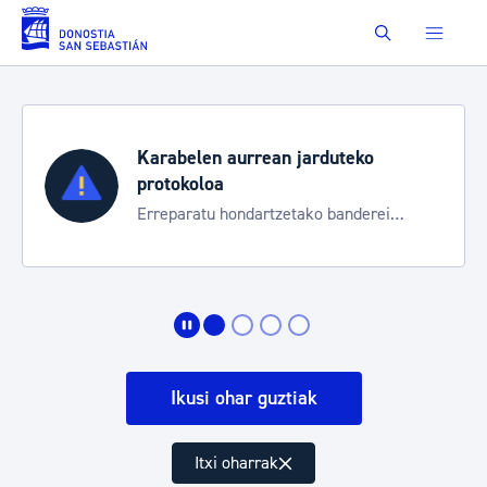
Eduki nagusira joan
Buscar
Karabelen aurrean jarduteko
protokoloa
Erreparatu hondartzetako banderei
egoeraren berri izateko
Ikusi ohar guztiak
Itxi oharrak