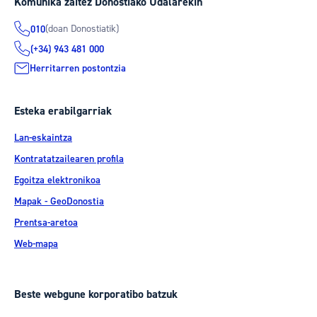
Komunika zaitez Donostiako Udalarekin
(doan Donostiatik)
010
(+34) 943 481 000
Herritarren postontzia
Esteka erabilgarriak
Lan-eskaintza
Kontratatzailearen profila
Egoitza elektronikoa
Mapak - GeoDonostia
Prentsa-aretoa
Web-mapa
Beste webgune korporatibo batzuk