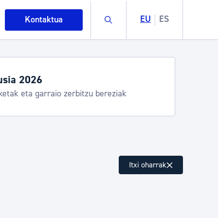
Buscar
EU
ES
Kontaktua
usia 2026
ketak eta garraio zerbitzu bereziak
intza
Itxi oharrak
ndakinak eta ingurumena