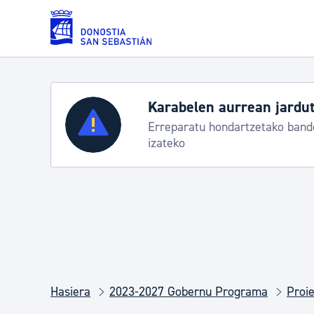
Eduki nagusira joan
Karabelen aurrean jardut
Zerbitzuak
Erreparatu hondartzetako bande
izateko
Errolda eta gai pertsonalak
Gizarte-zerbitzuak
Mugikortasuna
Hasiera
2023-2027 Gobernu Programa
Proie