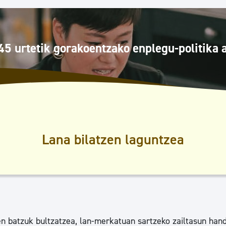
Euskara
Garapen ekonomikoa e
45 urtetik gorakoentzako enplegu-politika 
Berdintasuna, Giza Esk
Kultura
Lana bilatzen laguntzea
Turismoa
en batzuk bultzatzea, lan-merkatuan sartzeko zailtasun han