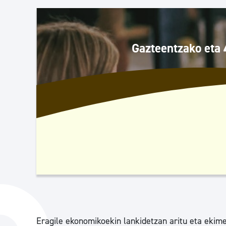
Herritarren segurtasuna eta larrialdiak
Osasun publikoa, animaliak eta kontsumoa
Gazteentzako eta 
Haurrak eta gazteak
Herritarren partaidetza eta elkartegintza
Kirola
Eragile ekonomikoekin lankidetzan aritu eta ekim