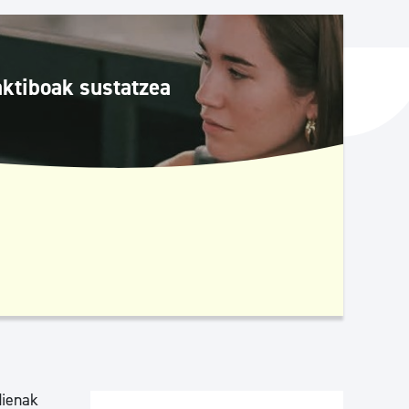
ta enplegua
aktiboak sustatzea
ubideak eta bizikidetza
dienak