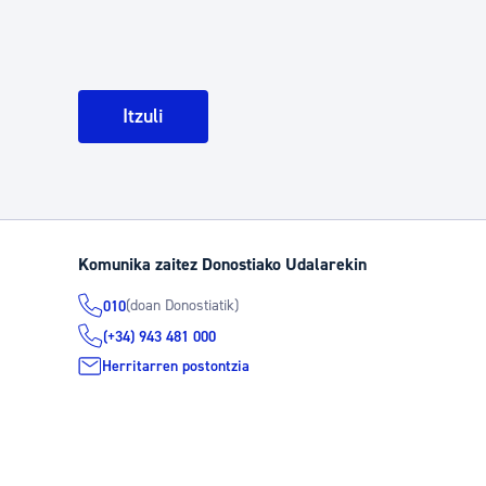
Itzuli
Komunika zaitez Donostiako Udalarekin
(doan Donostiatik)
010
(+34) 943 481 000
Herritarren postontzia