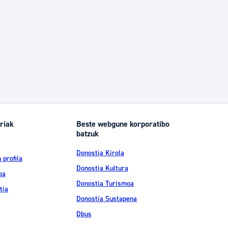
riak
Beste webgune korporatibo
batzuk
Donostia Kirola
 profila
Donostia Kultura
oa
Donostia Turismoa
tia
Donostia Sustapena
Dbus