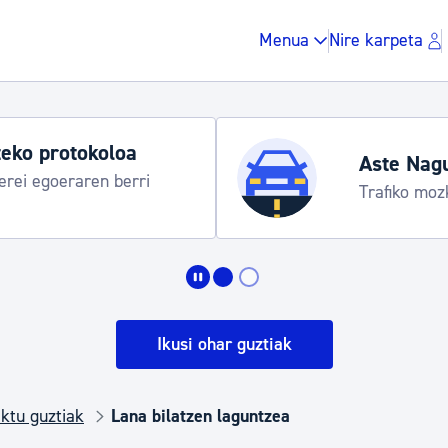
Menua
Nire karpeta
eko protokoloa
Aste Nag
rei egoeraren berri
Trafiko moz
Zergak eta isunak
Etxebizitza eta hirig
Ikusi ohar guztiak
Gune publikoa, ho
ktu guztiak
Lana bilatzen laguntzea