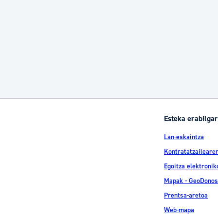
Esteka erabilgar
Lan-eskaintza
Kontratatzailearen
Egoitza elektronik
Mapak - GeoDonos
Prentsa-aretoa
Web-mapa