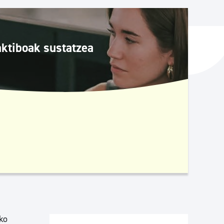
ta enplegua
aktiboak sustatzea
ubideak eta bizikidetza
ko