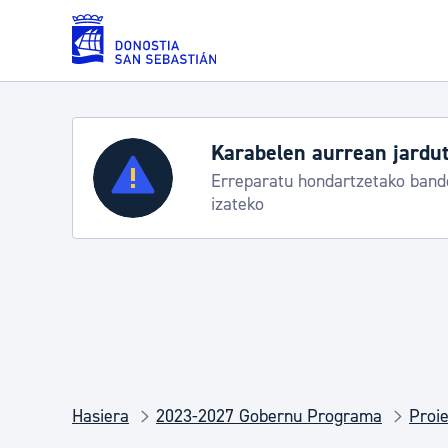
Eduki nagusira joan
Karabelen aurrean jardut
Zerbitzuak
Erreparatu hondartzetako bande
izateko
Errolda eta gai pertsonalak
Gizarte-zerbitzuak
Mugikortasuna
Hasiera
2023-2027 Gobernu Programa
Proie