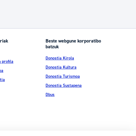
riak
Beste webgune korporatibo
batzuk
Donostia Kirola
 profila
Donostia Kultura
oa
Donostia Turismoa
tia
Donostia Sustapena
Dbus