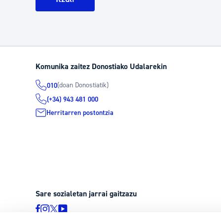
Komunika zaitez Donostiako Udalarekin
(doan Donostiatik)
010
(+34) 943 481 000
Herritarren postontzia
Sare sozialetan jarrai gaitzazu