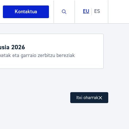
Buscar
EU
ES
Kontaktua
usia 2026
ketak eta garraio zerbitzu bereziak
intza
Itxi oharrak
ndakinak eta ingurumena