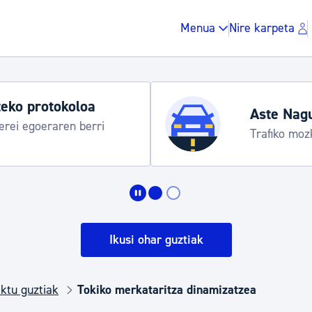
Menua
Nire karpeta
eko protokoloa
Aste Nag
rei egoeraren berri
Trafiko moz
Zergak eta isunak
Etxebizitza eta hirig
Ikusi ohar guztiak
Gune publikoa, ho
ktu guztiak
Tokiko merkataritza dinamizatzea