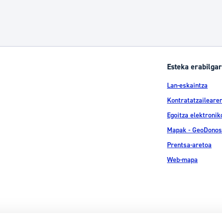
Esteka erabilgar
Lan-eskaintza
Kontratatzailearen
Egoitza elektronik
Mapak - GeoDonos
Prentsa-aretoa
Web-mapa