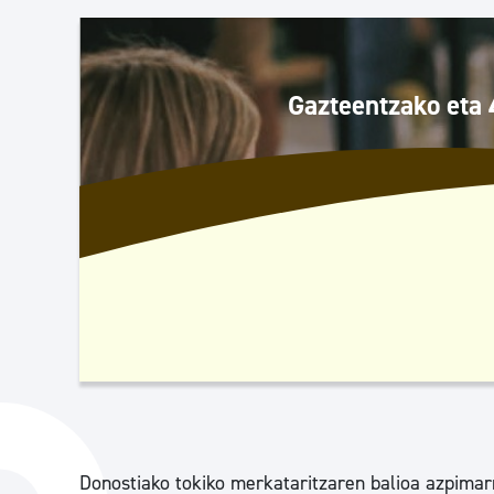
Herritarren segurtasuna eta larrialdiak
Osasun publikoa, animaliak eta kontsumoa
Gazteentzako eta 
Haurrak eta gazteak
Herritarren partaidetza eta elkartegintza
Kirola
Donostiako tokiko merkataritzaren balioa azpimar