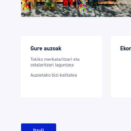
Gure auzoak
Eko
Tokiko merkataritzari eta
ostalaritzari laguntzea
Auzoetako bizi-kalitatea
Itzuli