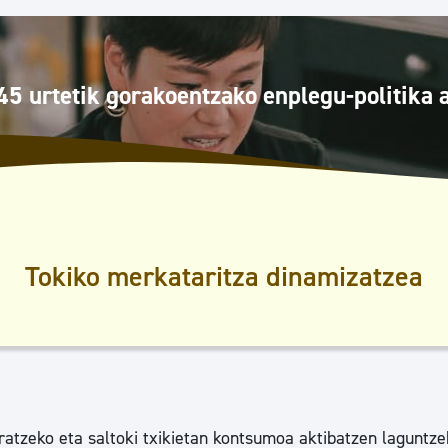
Euskara
Garapen ekonomikoa e
45 urtetik gorakoentzako enplegu-politika 
Berdintasuna, Giza Esk
Kultura
Tokiko merkataritza dinamizatzea
Turismoa
ratzeko eta saltoki txikietan kontsumoa aktibatzen laguntze