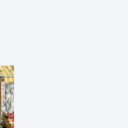
tea
Udal administrazioa
Iragarki ofizialen taula
Egutegi fiskala
enda
Gardentasun ataria