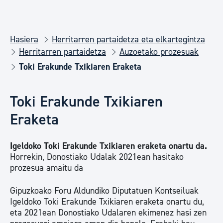
Hasiera
Herritarren partaidetza eta elkartegintza
Herritarren partaidetza
Auzoetako prozesuak
Toki Erakunde Txikiaren Eraketa
Toki Erakunde Txikiaren
Eraketa
Igeldoko Toki Erakunde Txikiaren eraketa onartu da.
Horrekin, Donostiako Udalak 2021ean hasitako
prozesua amaitu da
Gipuzkoako Foru Aldundiko Diputatuen Kontseiluak
Igeldoko Toki Erakunde Txikiaren eraketa onartu du,
eta 2021ean Donostiako Udalaren ekimenez hasi zen