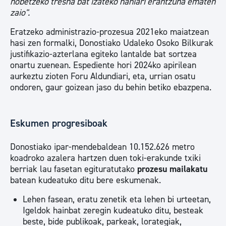
hobetzeko tresna bat izateko nahiari erantzuna ematen
zaio".
Eratzeko administrazio-prozesua 2021eko maiatzean
hasi zen formalki, Donostiako Udaleko Osoko Bilkurak
justifikazio-azterlana egiteko lantalde bat sortzea
onartu zuenean. Espediente hori 2024ko apirilean
aurkeztu zioten Foru Aldundiari, eta, urrian osatu
ondoren, gaur goizean jaso du behin betiko ebazpena.
Eskumen progresiboak
Donostiako ipar-mendebaldean 10.152.626 metro
koadroko azalera hartzen duen toki-erakunde txiki
berriak lau fasetan egituratutako
prozesu mailakatu
batean kudeatuko ditu bere eskumenak.
Lehen fasean, eratu zenetik eta lehen bi urteetan,
Igeldok hainbat zeregin kudeatuko ditu, besteak
beste, bide publikoak, parkeak, lorategiak,