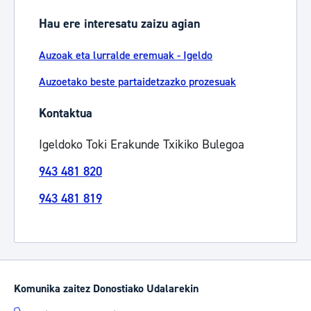
Hau ere interesatu zaizu agian
Auzoak eta lurralde eremuak - Igeldo
Auzoetako beste partaidetzazko prozesuak
Kontaktua
Igeldoko Toki Erakunde Txikiko Bulegoa
943 481 820
943 481 819
Komunika zaitez Donostiako Udalarekin