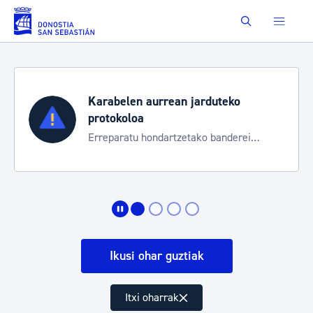
Eduki nagusira joan
Buscar
Karabelen aurrean jarduteko
protokoloa
Erreparatu hondartzetako banderei
egoeraren berri izateko
Ikusi ohar guztiak
Itxi oharrak