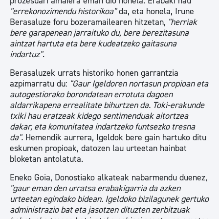
prozesuari amaiera eman dio honela. Erabaki hau
"errekonozimendu historikoa"
da, eta honela, Irune
Berasaluze foru bozeramailearen hitzetan,
"herriak
bere garapenean jarraituko du, bere berezitasuna
aintzat hartuta eta bere kudeatzeko gaitasuna
indartuz"
.
Berasaluzek urrats historiko honen garrantzia
azpimarratu du:
"Gaur Igeldoren nortasun propioan eta
autogestiorako borondatean errotuta dagoen
aldarrikapena errealitate bihurtzen da. Toki-erakunde
txiki hau eratzeak kidego sentimenduak aitortzea
dakar, eta komunitatea indartzeko funtsezko tresna
da".
Hemendik aurrera, Igeldok bere gain hartuko ditu
eskumen propioak, datozen lau urteetan hainbat
bloketan antolatuta.
Eneko Goia, Donostiako alkateak nabarmendu duenez,
"gaur eman den urratsa erabakigarria da azken
urteetan egindako bidean. Igeldoko bizilagunek gertuko
administrazio bat eta jasotzen dituzten zerbitzuak