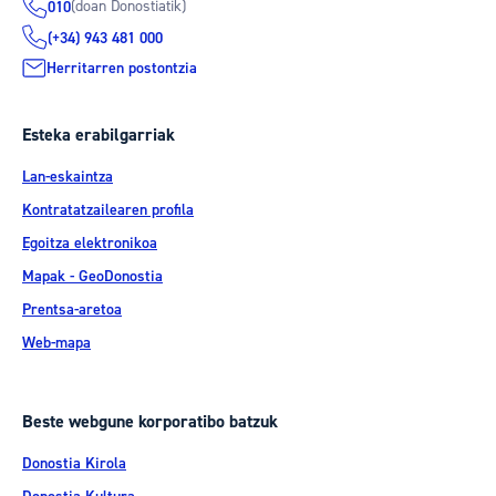
(doan Donostiatik)
010
(+34) 943 481 000
Herritarren postontzia
Esteka erabilgarriak
Lan-eskaintza
Kontratatzailearen profila
Egoitza elektronikoa
Mapak - GeoDonostia
Prentsa-aretoa
Web-mapa
Beste webgune korporatibo batzuk
Donostia Kirola