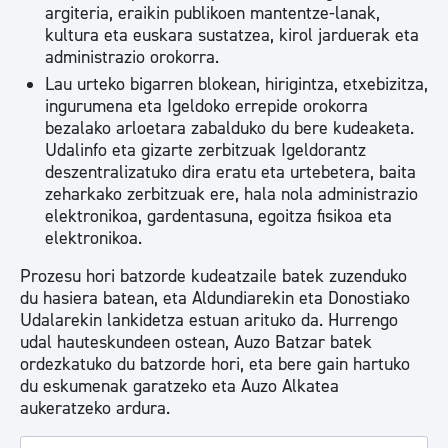
argiteria, eraikin publikoen mantentze-lanak,
kultura eta euskara sustatzea, kirol jarduerak eta
administrazio orokorra.
Lau urteko bigarren blokean, hirigintza, etxebizitza,
ingurumena eta Igeldoko errepide orokorra
bezalako arloetara zabalduko du bere kudeaketa.
Udalinfo eta gizarte zerbitzuak Igeldorantz
deszentralizatuko dira eratu eta urtebetera, baita
zeharkako zerbitzuak ere, hala nola administrazio
elektronikoa, gardentasuna, egoitza fisikoa eta
elektronikoa.
Prozesu hori batzorde kudeatzaile batek zuzenduko
du hasiera batean, eta Aldundiarekin eta Donostiako
Udalarekin lankidetza estuan arituko da. Hurrengo
udal hauteskundeen ostean, Auzo Batzar batek
ordezkatuko du batzorde hori, eta bere gain hartuko
du eskumenak garatzeko eta Auzo Alkatea
aukeratzeko ardura.