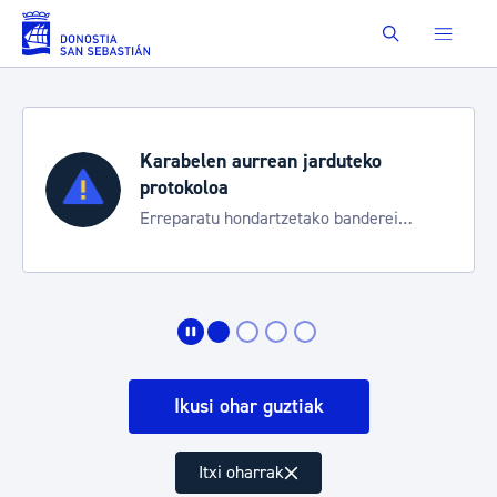
Eduki nagusira joan
Buscar
Karabelen aurrean jarduteko
protokoloa
Erreparatu hondartzetako banderei
egoeraren berri izateko
Ikusi ohar guztiak
Itxi oharrak