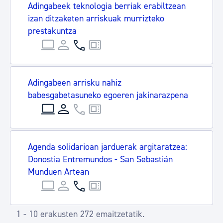
Adingabeek teknologia berriak erabiltzean
izan ditzaketen arriskuak murrizteko
prestakuntza
Adingabeen arrisku nahiz
babesgabetasuneko egoeren jakinarazpena
Agenda solidarioan jarduerak argitaratzea:
Donostia Entremundos - San Sebastián
Munduen Artean
1 - 10 erakusten 272 emaitzetatik.