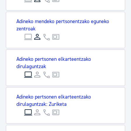
Adineko mendeko pertsonentzako eguneko
zentroak
Adineko pertsonen elkarteentzako
dirulaguntzak
Adineko pertsonen elkarteentzako
dirulaguntzak: Zuriketa