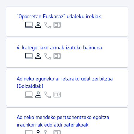
"Oporretan Euskaraz" udaleku irekiak
4. kategoriako armak izateko baimena
Adineko eguneko arretarako udal zerbitzua
(Goizaldiak)
Adineko mendeko pertsonentzako egoitza
iraunkorrak edo aldi baterakoak