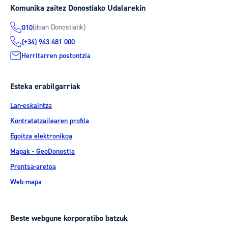
Komunika zaitez Donostiako Udalarekin
(doan Donostiatik)
010
(+34) 943 481 000
Herritarren postontzia
Esteka erabilgarriak
Lan-eskaintza
Kontratatzailearen profila
Egoitza elektronikoa
Mapak - GeoDonostia
Prentsa-aretoa
Web-mapa
Beste webgune korporatibo batzuk