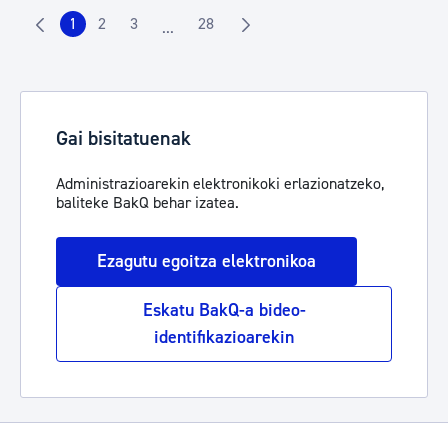
1
2
3
28
...
Orrialdea
Orrialdea
Orrialdea
Orrialdea
Intermediate Pages Use TAB to navigate.
Gai bisitatuenak
Administrazioarekin elektronikoki erlazionatzeko,
baliteke BakQ behar izatea.
Ezagutu egoitza elektronikoa
Eskatu BakQ-a bideo-
identifikazioarekin