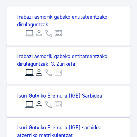
Irabazi asmorik gabeko entitateentzako
dirulaguntzak
Irabazi asmorik gabeko entitateentzako
dirulaguntzak: 3. Zuriketa
Isuri Gutxiko Eremura (IGE) Sarbidea
Isuri Gutxiko Eremura (IGE) sarbidea
atzerriko matrikulentzat