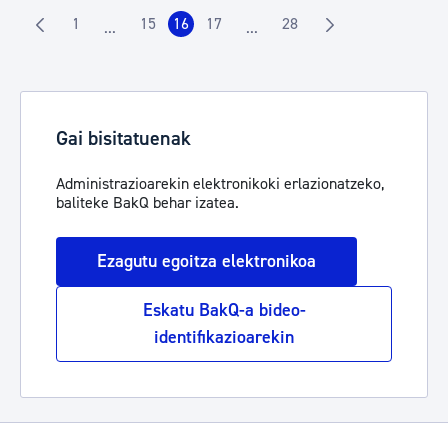
1
15
16
17
28
...
...
Orrialdea
Orrialdea
Orrialdea
Orrialdea
Orrialdea
Intermediate Pages Use TAB to navigate.
Intermediate Pages Use TAB t
Gai bisitatuenak
Administrazioarekin elektronikoki erlazionatzeko,
baliteke BakQ behar izatea.
Ezagutu egoitza elektronikoa
Eskatu BakQ-a bideo-
identifikazioarekin