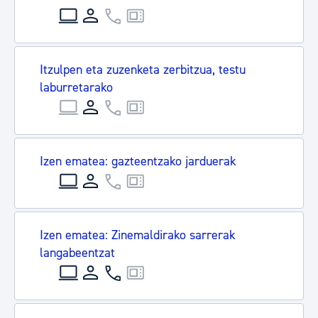
Itzulpen eta zuzenketa zerbitzua, testu
laburretarako
Izen ematea: gazteentzako jarduerak
Izen ematea: Zinemaldirako sarrerak
langabeentzat