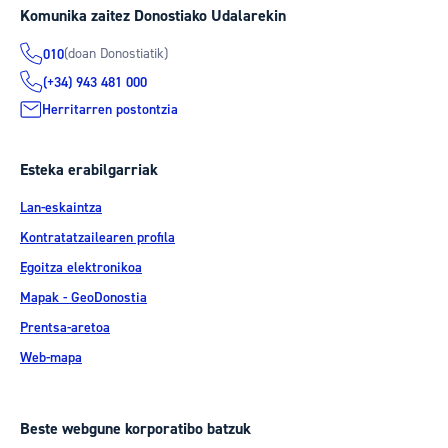
Komunika zaitez Donostiako Udalarekin
(doan Donostiatik)
010
(+34) 943 481 000
Herritarren postontzia
Esteka erabilgarriak
Lan-eskaintza
Kontratatzailearen profila
Egoitza elektronikoa
Mapak - GeoDonostia
Prentsa-aretoa
Web-mapa
Beste webgune korporatibo batzuk