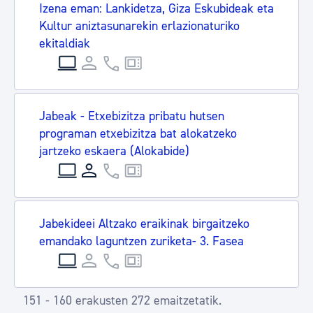
Izena eman: Lankidetza, Giza Eskubideak eta
Kultur aniztasunarekin erlazionaturiko
ekitaldiak
Jabeak - Etxebizitza pribatu hutsen
programan etxebizitza bat alokatzeko
jartzeko eskaera (Alokabide)
Jabekideei Altzako eraikinak birgaitzeko
emandako laguntzen zuriketa- 3. Fasea
151 - 160 erakusten 272 emaitzetatik.