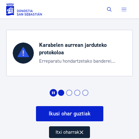
Eduki nagusira joan
Buscar
Karabelen aurrean jarduteko
protokoloa
Erreparatu hondartzetako banderei
egoeraren berri izateko
Ikusi ohar guztiak
Itxi oharrak