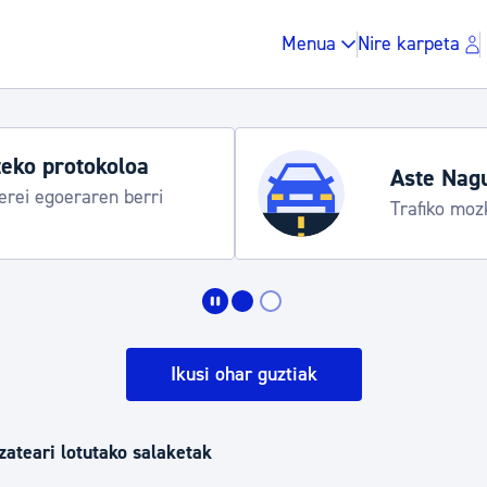
Menua
Nire karpeta
eko protokoloa
Aste Nag
rei egoeraren berri
Trafiko moz
Zergak eta isunak
Etxebizitza eta hirig
Ikusi ohar guztiak
Gune publikoa, ho
zateari lotutako salaketak