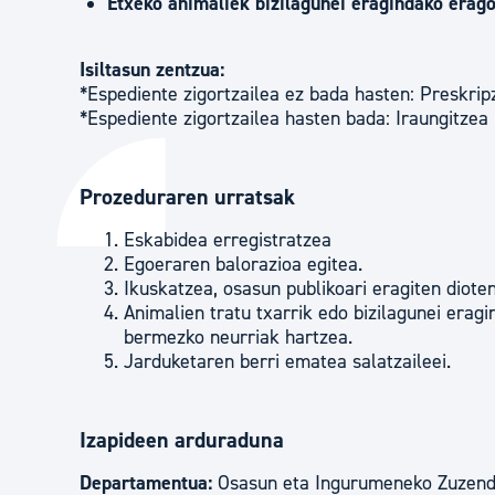
Etxeko animaliek bizilagunei eragindako erag
Isiltasun zentzua:
*Espediente zigortzailea ez bada hasten: Preskrip
*Espediente zigortzailea hasten bada: Iraungitzea
Prozeduraren urratsak
Eskabidea erregistratzea
Egoeraren balorazioa egitea.
Ikuskatzea, osasun publikoari eragiten diot
Animalien tratu txarrik edo bizilagunei era
bermezko neurriak hartzea.
Jarduketaren berri ematea salatzaileei.
Izapideen arduraduna
Departamentua:
Osasun eta Ingurumeneko Zuzend