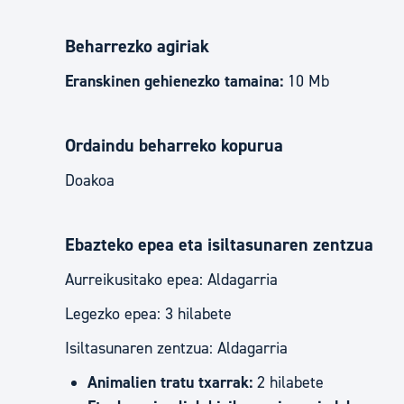
Beharrezko agiriak
Eranskinen gehienezko tamaina:
10 Mb
Ordaindu beharreko kopurua
Doakoa
Ebazteko epea eta isiltasunaren zentzua
Aurreikusitako epea: Aldagarria
Legezko epea: 3 hilabete
Isiltasunaren zentzua: Aldagarria
Animalien tratu txarrak:
2 hilabete