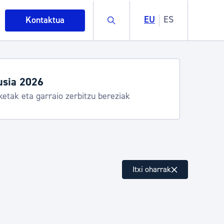
Buscar
EU
ES
Kontaktua
usia 2026
ketak eta garraio zerbitzu bereziak
intza
Itxi oharrak
ndakinak eta ingurumena