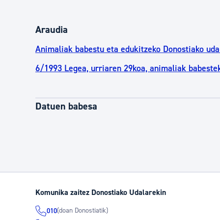
Araudia
Animaliak babestu eta edukitzeko Donostiako uda
6/1993 Legea, urriaren 29koa, animaliak babeste
Datuen babesa
Komunika zaitez Donostiako Udalarekin
(doan Donostiatik)
010