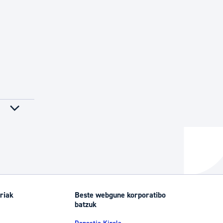
riak
Beste webgune korporatibo
batzuk