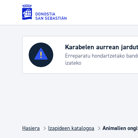
Eduki nagusira joan
Karabelen aurrean jardut
Zerbitzuak
Erreparatu hondartzetako bande
izateko
Errolda eta gai pertsonalak
Gizarte-zerbitzuak
Mugikortasuna
Hasiera
Izapideen katalogoa
Animalien ongi