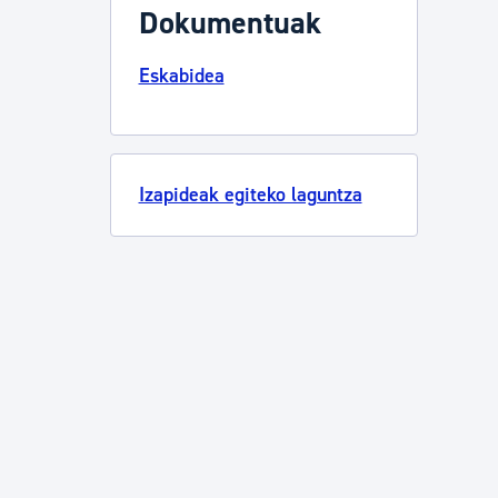
Dokumentuak
Eskabidea
Izapideak egiteko laguntza