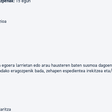
ozpenak:
15 egun
zioa
en egoera larrietan edo arau hausteren baten susmoa dagoen
gindako eragozpenik bada, zehapen espedientea irekitzea eta
aritza