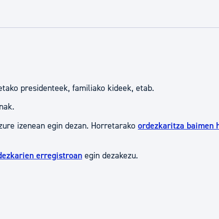
tea
Udal administrazioa
Iragarki ofizialen taula
Egutegi fiskala
enda
Gardentasun ataria
tako presidenteek, familiako kideek, etab.
nak.
zure izenean egin dezan. Horretarako
ordezkaritza baimen 
dezkarien erregistroan
egin dezakezu.