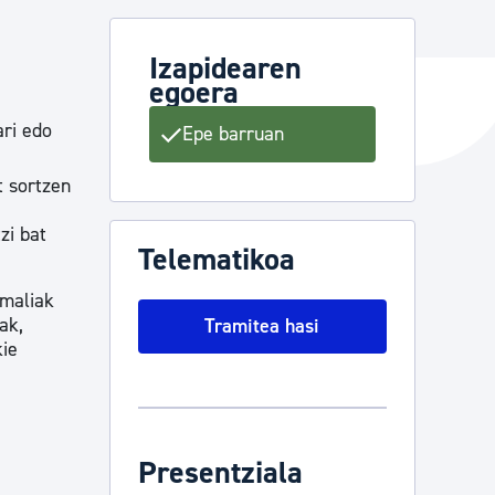
Izapidearen
egoera
ta enplegua
ri edo
Epe barruan
ubideak eta bizikidetza
t sortzen
zi bat
Telematikoa
imaliak
ak,
Tramitea hasi
kie
Presentziala