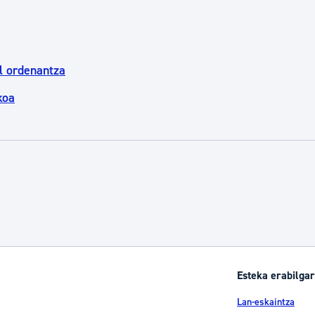
l ordenantza
koa
Esteka erabilgar
Lan-eskaintza