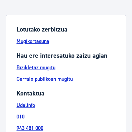
Lotutako zerbitzua
Mugikortasuna
Hau ere interesatuko zaizu agian
Bizikletaz mugitu
Garraio publikoan mugitu
Kontaktua
Udalinfo
010
943 481 000