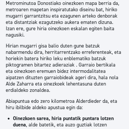
Metrominutoa Donostiako oinezkoen mapa berria da,
metroaren mapetan inspiratutako diseinu bat, hiriko
mugarri garrantzitsu eta ezagunen arteko denborak
eta distantziak ezagutzeko aukera ematen dizuna.
Izan ere, gure hiria oinezkoen eskalan egiten baita
nagusiki.
Hirian mugarri gisa balio duten gune batzuk
nabarmendu dira, herritarrentzako erreferenteak, eta
horiekin batera hiriko leku enblematiko batzuk
piktogramen bitartez adieraziak . Garraio bertikala
eta oinezkoen eremuen bidez intermodalitatea
aipatzen dituzten garraiobideak ageri dira, hala nola
Alde Zaharra eta oinezkoek lehentasuna duten
erdialdeko zonaldea.
Abiapuntua edo zero kilometroa Alderdieder da, eta
hiru ibilbide aldeko apustua egin da:
Oinezkoen sarea, hiria puntatik puntara lotzen
duena
, alde batetik, eta auzo guztiak lotzen