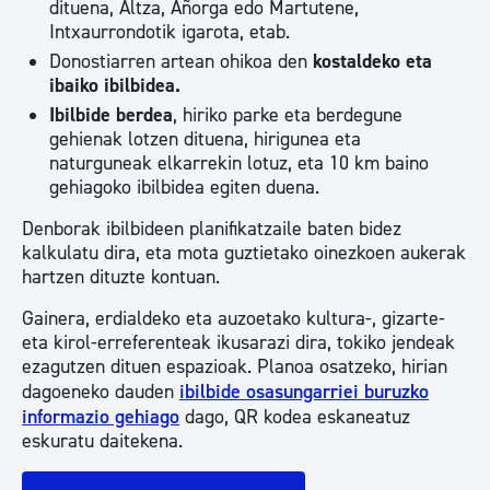
dituena, Altza, Añorga edo Martutene,
Intxaurrondotik igarota, etab.
Donostiarren artean ohikoa den
kostaldeko eta
ibaiko ibilbidea.
Ibilbide berdea
, hiriko parke eta berdegune
gehienak lotzen dituena, hirigunea eta
naturguneak elkarrekin lotuz, eta 10 km baino
gehiagoko ibilbidea egiten duena.
Denborak ibilbideen planifikatzaile baten bidez
kalkulatu dira, eta mota guztietako oinezkoen aukerak
hartzen dituzte kontuan.
Gainera, erdialdeko eta auzoetako kultura-, gizarte-
eta kirol-erreferenteak ikusarazi dira, tokiko jendeak
ezagutzen dituen espazioak. Planoa osatzeko, hirian
dagoeneko dauden
ibilbide osasungarriei buruzko
informazio gehiago
dago, QR kodea eskaneatuz
eskuratu daitekena.