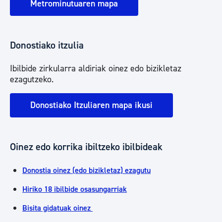
Metrominutuaren mapa
Donostiako itzulia
Ibilbide zirkularra aldiriak oinez edo bizikletaz
ezagutzeko.
Donostiako Itzuliaren mapa ikusi
Oinez edo korrika ibiltzeko ibilbideak
Donostia oinez (edo bizikletaz) ezagutu
Hiriko 18 ibilbide osasungarriak
Bisita gidatuak oinez