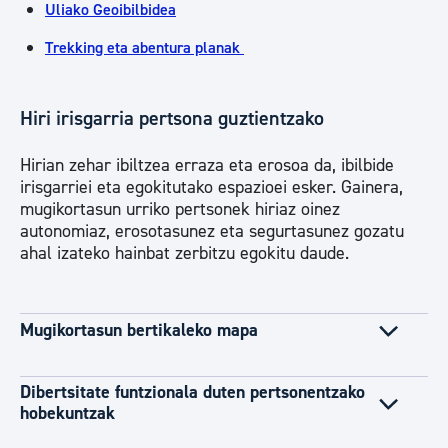
Uliako Geoibilbidea
Trekking eta abentura planak
Hiri irisgarria pertsona guztientzako
Hirian zehar ibiltzea erraza eta erosoa da, ibilbide
irisgarriei eta egokitutako espazioei esker. Gainera,
mugikortasun urriko pertsonek hiriaz oinez
autonomiaz, erosotasunez eta segurtasunez gozatu
ahal izateko hainbat zerbitzu egokitu daude.
Mugikortasun bertikaleko mapa
Dibertsitate funtzionala duten pertsonentzako
hobekuntzak