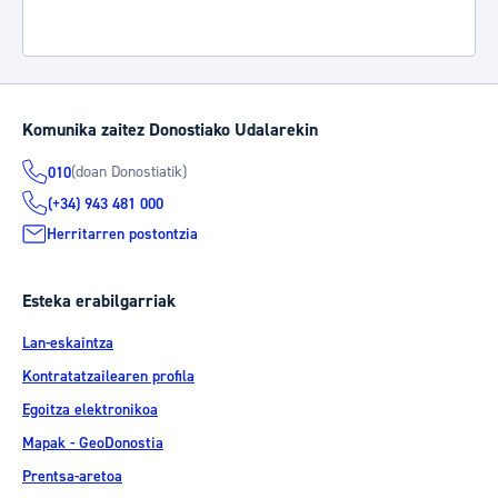
Komunika zaitez Donostiako Udalarekin
(doan Donostiatik)
010
(+34) 943 481 000
Herritarren postontzia
Esteka erabilgarriak
Lan-eskaintza
Kontratatzailearen profila
Egoitza elektronikoa
Mapak - GeoDonostia
Prentsa-aretoa