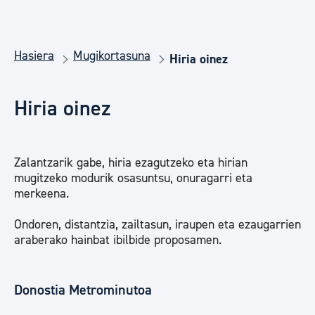
Hasiera
Mugikortasuna
Hiria oinez
Hiria oinez
Zalantzarik gabe, hiria ezagutzeko eta hirian
mugitzeko modurik osasuntsu, onuragarri eta
merkeena.
Ondoren, distantzia, zailtasun, iraupen eta ezaugarrien
araberako hainbat ibilbide proposamen.
Donostia Metrominutoa