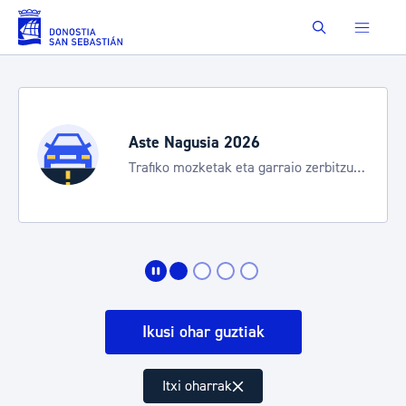
Eduki nagusira joan
Buscar
Aste Nagusia 2026
Trafiko mozketak eta garraio zerbitzu
bereziak
Ikusi ohar guztiak
Itxi oharrak